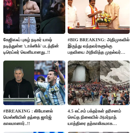
கேஜிஎஃப் புகழ் நடிகர் யாஷ்
#BIG BREAKING: அதிமுகவில்
நடித்துள்ள 'டாக்‌ஸிக்' படத்தின்
இருந்து வந்தவர்களுக்கு
டிரெய்லர் வெளியானது..!!
பதவியை அறிவித்த முதல்வர்
விஜய்..!!
#BREAKING : லியோனல்
4.5 லட்சம் பக்தர்கள் தரிசனம்
மெஸ்ஸியின் தந்தை ஜார்ஜ்
செய்த நிலையில் அமர்நாத்
காலமானார்..!!
யாத்திரை தற்காலிகமாக
நிறுத்தம்..!!