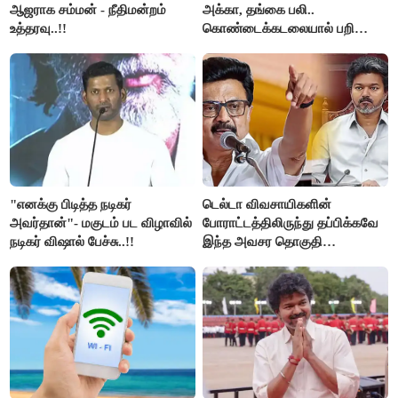
ஆஜராக சம்மன் - நீதிமன்றம்
அக்கா, தங்கை பலி..
உத்தரவு..!!
கொண்டைக்கடலையால் பறிபோன
உயிர்கள்..!!
"எனக்கு பிடித்த நடிகர்
டெல்டா விவசாயிகளின்
அவர்தான்"- மகுடம் பட விழாவில்
போராட்டத்திலிருந்து தப்பிக்கவே
நடிகர் விஷால் பேச்சு..!!
இந்த அவசர தொகுதி
மறுவரையறை நாடகத்தை
அரங்கேற்றுகிறார் முதலமைச்சர் -
திமுக ஐடி விங்..!!