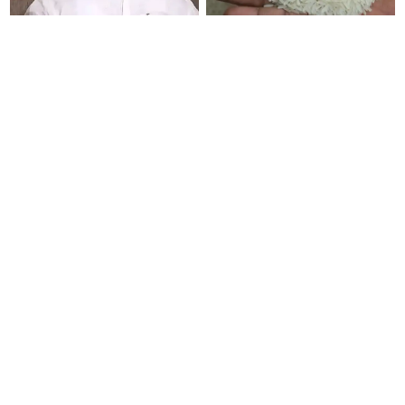
தயவு செய்து யுபிஐ கட்டணம்
மீண்டும் மீண்டுமா..? தமிழகத்தில்
குறித்து பரப்பப்படும் வதந்திகளை
அதிகரிக்கும் அரிசி விலை..!
நம்ப வேண்டாம் - நயினார்
நாகேந்திரன்..!!
IAS அதிகாரிகள் இரண்டு பேர்
கொத்தட்டை டோல்கேட்டில்
பணியிட மாற்றம்..!!
சுங்கக்கட்டணம் அதிரடி குறைப்பு!