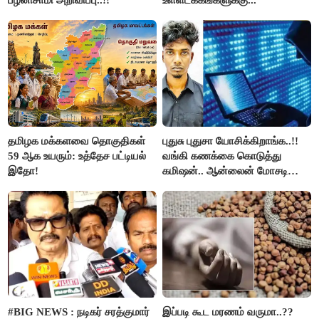
பழனிசாமி அறிவிப்பு..!!
உள்ளடக்கங்களுக்கு...
தமிழக மக்களவை தொகுதிகள்
புதுசு புதுசா யோசிக்கிறாங்க..!!
59 ஆக உயரும்: உத்தேச பட்டியல்
வங்கி கணக்கை கொடுத்து
இதோ!
கமிஷன்.. ஆன்லைன் மோசடி
கும்பலுக்கு உதவிய வாலிபர்
கைது..!!
#BIG NEWS : நடிகர் சரத்குமார்
இப்படி கூட மரணம் வருமா..??