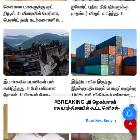
சென்னை மக்களுக்கு குட்
ஐகோர்ட் புதிய நீதிபதிகளுக்கு
நியூஸ்..!! விரைவில் மெரினா,
முதல்வர் விஜய் வாழ்த்து..!!
பெசன்ட் நகர் கடற்கரைகளில்
இலவச Wi-Fi வசதி..!!
இமாச்சலில் பயணிகள் பஸ்
இந்தியாவில் இருந்து
கவிழ்ந்தது; 8 பேர் பலியான
இறக்குமதியாகும் பொருட்களுக்கு
சோகம்..!! பிரதமர் மோடி
100% வரி விதிக்கும் மசோதா;
இரங்கல்..!!
அமெரிக்கா நிறைவேற்றம்..!!
தமிழக மக்களவை தொகுதிகள்
59 ஆக உயரும்: உத்தேச பட்டியல்
இதோ!