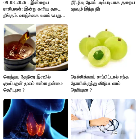
09-08-2026 - இன்றைய
நீரிழிவு நோய் படிப்படியாக குறைய
ராசிபலன்: இன்று காரிய தடை
உதவும் இந்த நீர்
நீங்கும். வாழ்க்கை வளம் பெறும்.
எதிரில் இருப்பவர்களை
எடைபோடுவது நல்லது..!
வெந்தய தேநீரை இரவில்
நெல்லிக்காய் சாப்பிட்டால் எந்த
குடிப்பதன் மூலம் என்ன நன்மை
நோயிலிருந்து விடுபடலாம்
தெரியுமா ?
தெரியுமா ?