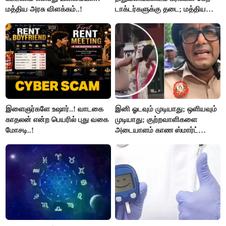
மத்திய அரசு விளக்கம்..!
டாக்டர்களுக்கு தடை; மத்திய
அரசு உத்தரவு..!
இளைஞர்களே உஷார்..! வாடகை
இனி ஓடவும் முடியாது; ஒளியவும்
காதலன் என்ற பெயரில் புது வகை
முடியாது; குற்றவாளிகளை
மோசடி..!
அடையாளம் காண ஸ்மார்ட்
கண்ணாடிகளை பயன்படுத்த
போலீசார் முடிவு..!