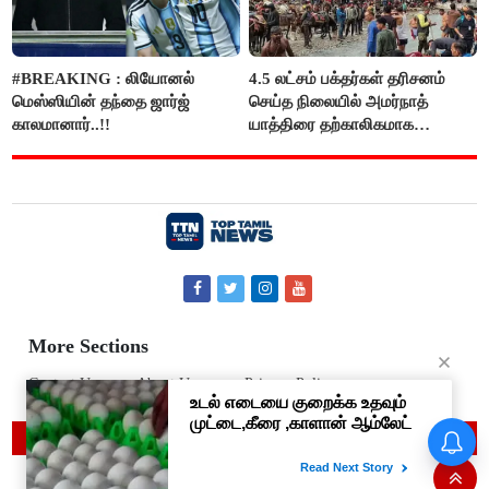
#BREAKING : லியோனல்
4.5 லட்சம் பக்தர்கள் தரிசனம்
மெஸ்ஸியின் தந்தை ஜார்ஜ்
செய்த நிலையில் அமர்நாத்
காலமானார்..!!
யாத்திரை தற்காலிகமாக
நிறுத்தம்..!!
More Sections
Contact Us
About Us
Privacy Policy
© 2019 Top Tamil News