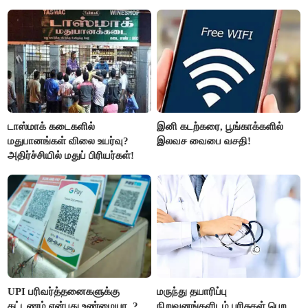
வருத்தமளிக்கிறது- ப.சிதம்பரம்
திட்டம்
டாஸ்மாக் கடைகளில்
இனி கடற்கரை, பூங்காக்களில்
மதுபானங்கள் விலை உயர்வு?
இலவச வைபை வசதி!
அதிர்ச்சியில் மதுப் பிரியர்கள்!
UPI பரிவர்த்தனைகளுக்கு
மருந்து தயாரிப்பு
கட்டணம் என்பது உண்மையா..?
நிறுவனங்களிடம் பரிசுகள் பெற