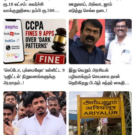
ரூ.10 லட்சம்: கவர்ச்சி
ஊறுகாய், அல்வா, ஜாம்
வாக்குறுதியை நம்பி ரூ.500
எடுத்து செல்ல தடை!
கோடியை இழந்த திருப்பூர்
மக்கள்!
'செப்டோ, புக்மைஷோ' உள்ளிட்ட 9
இது வெறும் அரசியல்
'டிஜிட்டல்' நிறுவனங்களுக்கு
பழிவாங்கும் செயலாக தான்
அபராதம்..!
தெரிகிறது பி.ஆர் சுந்தர் கைதிற்கு
சீமான் கடும் கண்டனம்..!