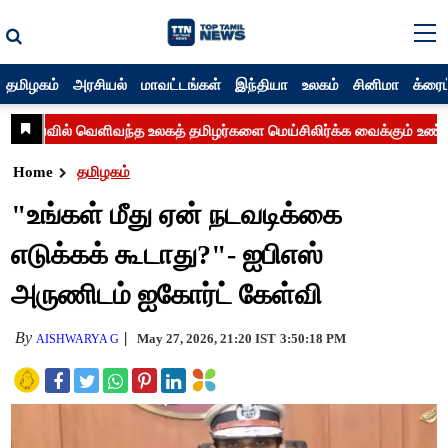
தமிழகம்
அரசியல்
மாவட்டங்கள்
இந்தியா
உலகம்
சினிமா
க்ரைம
Home
தமிழகம்
"உங்கள் மீது ஏன் நடவடிக்கை
எடுக்கக் கூடாது?"- ஐபிஎஸ்
அருணிடம் ஐகோர்ட் கேள்வி
By
May 27, 2026, 21:20 IST
3:50:18 PM
AISHWARYA G