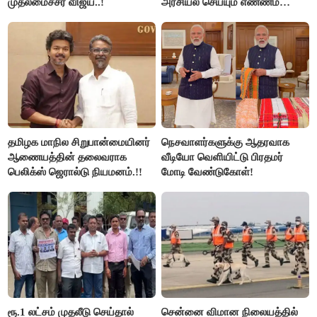
முதலமைச்சர் விஜய்..!
அரசியல் செய்யும் எண்ணம்
இல்லை - உதயநிதிக்கு முதல்வர்
விஜய் பதில்!
தமிழக மாநில சிறுபான்மையினர்
நெசவாளர்களுக்கு ஆதரவாக
ஆணையத்தின் தலைவராக
வீடியோ வெளியிட்டு பிரதமர்
பெலிக்ஸ் ஜெரால்டு நியமனம்.!!
மோடி வேண்டுகோள்!
ரூ.1 லட்சம் முதலீடு செய்தால்
சென்னை விமான நிலையத்தில்