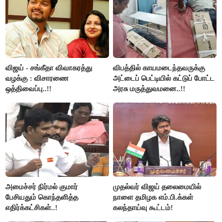
விஜய் - சங்கீதா விவாகரத்து
விபத்தில் காயமடைந்தவருக்கு
வழக்கு : விசாரணை
அட்டைப் பெட்டியில் கட்டுப் போட்ட
ஒத்திவைப்பு..!!
அரசு மருத்துவமனை..!!
அமைச்சர் நிர்மல் குமார்
முதல்வர் விஜய் தலைமையில்
பேசியதும் கொந்தளித்த
நாளை தமிழக எம்.பி.க்கள்
எதிர்க்கட்சிகள்..!
கலந்தாய்வு கூட்டம்!