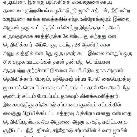
எழுப்பினர். இதற்கு பதிலளித்த காவல்துறை தரப்பு
தலைமை குற்றவியல் வழக்கறிஞர் ஜான் சத்யன், நீதிமன்ற
ஊழியரை காக்க வைத்ததில் எந்த உள்நோக்கமும் இல்லை,
அருண் ஒரு கூட்டத்தில் பங்கேற்று இருந்ததால், அவர்
வருவதற்காக காத்திருக்க வேண்டியது வந்தது என
தெரிவித்தார். அப்போது, கடந்த 28 ஆண்டு கால
அனுபவத்தில் என் மீது ஒரு புகார் கூட இல்லை என்றும் ஒரு
சில சமூக ஊடகங்கள் தான் தன் மீது பொய்யான
ஆதரமற்ற குற்றச்சாட்டுகளை வெளியிடுவதாக அருண்
தெரிவித்தார். மேலும், சந்தோஷ் சர்மா போலி கையெழுத்து
மூலமாக் தொடர் மோசடிகளில் ஈடுபட்டதாலேயே அவர் மீது
குண்டர் சட்டம் போடப்பட்டதாகவும் விளக்கமளித்தார்.
இதையடுத்து சந்தோஷ் சர்மாவை குண்டர் சட்டத்தில்
வைத்து பிறப்பிக்கப்பட்ட உத்தரவு அக்கிரமமானது என்பதை
தெரிவிப்பதற்காகவே அருணை ஆஜராக உத்தரவிட்டதாக
குறிப்பட்ட நீதிபதிகள், சந்தோஷ் சர்மாவின் 4 வார ஜாமீன்