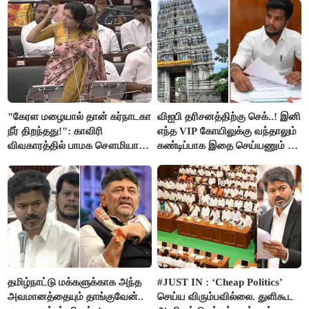
"கேரள மழையால் தான் கர்நாடகா
விஐபி தரிசனத்திற்கு செக்..! இனி
நீர் திறந்தது!": காவிரி
எந்த VIP கோயிலுக்கு வந்தாலும்
விவகாரத்தில் பாமக சௌமியா
கண்டிப்பாக இதை செய்யணும் -
அன்புமணி சாடல்!
அமைச்சர் ரமேஷ்..!
தமிழ்நாட்டு மக்களுக்காக அந்த
#JUST IN : ‘Cheap Politics’
அவமானத்தையும் தாங்குவேன்..
செய்ய விரும்பவில்லை. துளிகூட