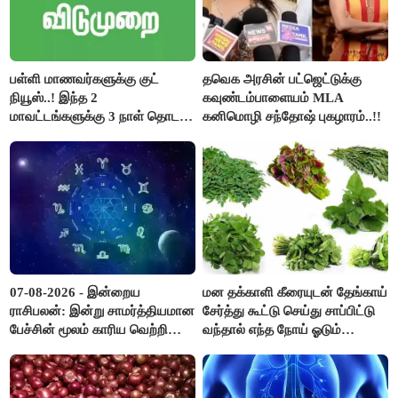
பள்ளி மாணவர்களுக்கு குட்
தவெக அரசின் பட்ஜெட்டுக்கு
நியூஸ்..! இந்த 2
கவுண்டம்பாளையம் MLA
மாவட்டங்களுக்கு 3 நாள் தொடர்
கனிமொழி சந்தோஷ் புகழாரம்..!!
விடுமுறை..!
07-08-2026 - இன்றைய
மன தக்காளி கீரையுடன் தேங்காய்
ராசிபலன்: இன்று சாமர்த்தியமான
சேர்த்து கூட்டு செய்து சாப்பிட்டு
பேச்சின் மூலம் காரிய வெற்றி
வந்தால் எந்த நோய் ஓடும்
உண்டாகும். அடுத்தவரை நம்பி
தெரியுமா ?
பொறுப்புகளை ஒப்படைப்பதில்
கவனம் தேவை..!