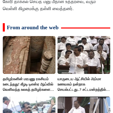
கோரி தாக்கல் செய்த மனு மீதான உத்தரவை, வரும்
வெள்ளி கிழமைக்கு தள்ளி வைத்தனர்.
From around the web
தமிழர்களின் மரபணு ரகசியம்
யாருடைய ஆட்சியில் அம்மா
உடைந்தது! கீழடி டிஎன்ஏ ஆய்வில்
உணவகம் நன்றாக
வெளிவந்த உலகத் தமிழர்களை
செயல்பட்டது..? சட்டமன்றத்தில்
மெய்சிலிர்க்க வைக்கும் உண்மை!
நடந்த காரசார விவாதம்..!