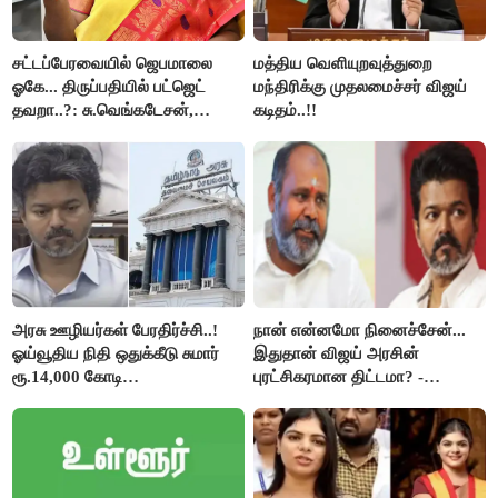
சட்டப்பேரவையில் ஜெபமாலை
மத்திய வெளியுறவுத்துறை
ஓகே... திருப்பதியில் பட்ஜெட்
மந்திரிக்கு முதலமைச்சர் விஜய்
தவறா..?: சு.வெங்கடேசன்,
கடிதம்..!!
திருமாவளவனுக்கு தமிழிசை
கேள்வி..!
அரசு ஊழியர்கள் பேரதிர்ச்சி..!
நான் என்னமோ நினைச்சேன்...
ஓய்வூதிய நிதி ஒதுக்கீடு சுமார்
இதுதான் விஜய் அரசின்
ரூ.14,000 கோடி
புரட்சிகரமான திட்டமா? -
குறைக்கப்பட்டுள்ளது..!
ஆர்.பி.உதயகுமார்..!