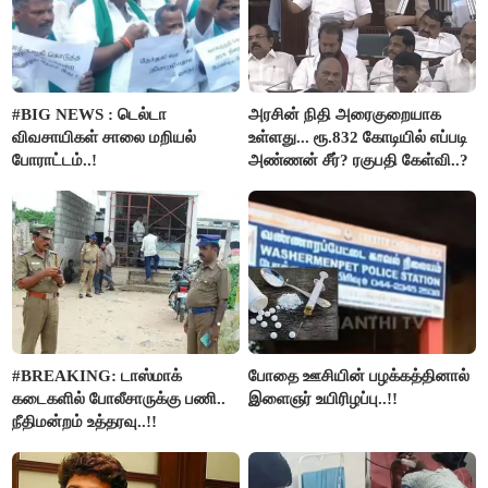
#BIG NEWS : டெல்டா
அரசின் நிதி அரைகுறையாக
விவசாயிகள் சாலை மறியல்
உள்ளது... ரூ.832 கோடியில் எப்படி
போராட்டம்..!
அண்ணன் சீர்? ரகுபதி கேள்வி..?
#BREAKING: டாஸ்மாக்
போதை ஊசியின் பழக்கத்தினால்
கடைகளில் போலீசாருக்கு பணி..
இளைஞர் உயிரிழப்பு..!!
நீதிமன்றம் உத்தரவு..!!