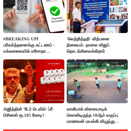
#BREAKING UPI
'வெற்றித்தறி' விற்பனை
பரிவர்த்தனைக்கு கட்டணம் -
நிலையம்- நாளை விஜய்
மக்களவையில் மசோதா
தொடங்கிவைக்கிறார்
நிறைவேற்றம்!
அஜித்தின் 'டேர் டெவில்' ப்ரீ-
வாலிபால் விளையாடிக்
பிசினஸ் ரூ.185 கோடி?
கொண்டிருந்த 10ஆம் வகுப்பு
மாணவன் மயங்கி விழுந்து
உயிரிழப்பு