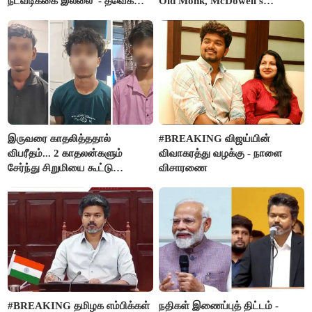
நடவடிக்கை இல்லை”- தவெக
Old Monk, McDowell's
நிர்வாகியால் பாதிக்கப்பட்ட பெண்
மதுபானங்களை விற்பனை செய்ய
கதறல்
FSSAI தடை
இருவரை காதலித்ததால்
#BREAKING விஜய்யின்
விபரீதம்... 2 காதலன்களும்
விவாகரத்து வழக்கு - நாளை
சேர்ந்து சிறுமியை கூட்டு
விசாரணை
வன்கொடுமை செய்து கொலை
செய்த கொடூரம்
#BREAKING தமிழக எம்பிக்கள்
நதிகள் இணைப்புத் திட்டம் -