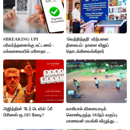
#BREAKING UPI
'வெற்றித்தறி' விற்பனை
பரிவர்த்தனைக்கு கட்டணம் -
நிலையம்- நாளை விஜய்
மக்களவையில் மசோதா
தொடங்கிவைக்கிறார்
நிறைவேற்றம்!
அஜித்தின் 'டேர் டெவில்' ப்ரீ-
வாலிபால் விளையாடிக்
பிசினஸ் ரூ.185 கோடி?
கொண்டிருந்த 10ஆம் வகுப்பு
மாணவன் மயங்கி விழுந்து
உயிரிழப்பு