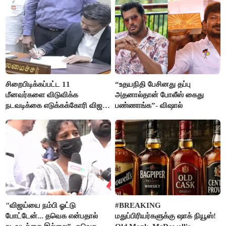
சிறைபிடிக்கப்பட்ட 11
“உதயநிதி பேசினது தப்பு
மீனவர்களை விடுவிக்க
அதனால்தான் போலீஸ் கைது
நடவடிக்கை எடுக்கக்கோரி விஜய்
பண்ணாங்க”- விஷால்
கடிதம்
"விஜய்யை நம்பி ஓட்டு
#BREAKING
போட்டேன்... தவெக என்பதால்
மதுப்பிரியர்களுக்கு ஷாக் நியூஸ்!