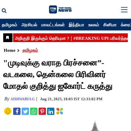
தமிழகம்
அரசியல்
மாவட்டங்கள்
இந்தியா
உலகம்
சினிமா
க்ரைம
Home
தமிழகம்
"முடிவுக்கு வராத பிரச்சனை”-
வடகலை, தென்கலை பிரிவினர்
மோதல் குறித்து ஐகோர்ட் கருத்து
By
Aug 21, 2025, 18:03 IST
12:33:02 PM
AISHWARYA G