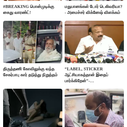
#BREAKING பொன்முடிக்கு
மதுபானங்கள் டோர் டெலிவரியா?
கைது வாரண்ட்!
- அமைச்சர் விக்னேஷ் விளக்கம்
திருத்தணி கோவிலுக்கு வந்த
“LABEL, STICKER
சேகர்பாபு கார் தடுத்து நிறுத்தம்
ஆட்சியாகத்தான் இதைப்
பார்க்கிறேன்”-
எம்.ஆர்.கே.பன்னீர்செல்வம்