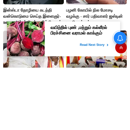
இன்ஸ்டா தோழியை கடத்தி
பழனி கோயில் நில மோசடி
வன்கொடுமை செய்த இளைஞர்-
வழக்கு - சார் பதிவாளர் ஜஸ்டின்
உணவு ஆர்டர் செய்து சிக்கினான்
மணிகண்டன் கைது
ஒட்டுமொத்த ‘விவசாயிகளுக்கும்
“நிதி நிலைமை சரியான பிறகு
மொட்டை’ அடித்து துரோகம்-
மற்ற திட்டங்கள்
அப்பாவு விமர்சனம்
அறிவிக்கப்படும்”- அமைச்சர்
நிர்மல்குமார் விளக்கம்