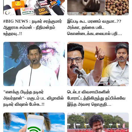
#BIG NEWS : நடிகர் சரத்குமார்
இப்படி கூட மரணம் வருமா..??
ஆஜராக சம்மன் - நீதிமன்றம்
அக்கா, தங்கை பலி..
உத்தரவு..!!
கொண்டைக்கடலையால் பறிபோன
உயிர்கள்..!!
"எனக்கு பிடித்த நடிகர்
டெல்டா விவசாயிகளின்
அவர்தான்"- மகுடம் பட விழாவில்
போராட்டத்திலிருந்து தப்பிக்கவே
நடிகர் விஷால் பேச்சு..!!
இந்த அவசர தொகுதி
மறுவரையறை நாடகத்தை
அரங்கேற்றுகிறார் முதலமைச்சர் -
திமுக ஐடி விங்..!!