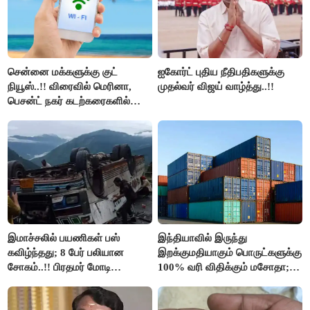
சென்னை மக்களுக்கு குட்
ஐகோர்ட் புதிய நீதிபதிகளுக்கு
நியூஸ்..!! விரைவில் மெரினா,
முதல்வர் விஜய் வாழ்த்து..!!
பெசன்ட் நகர் கடற்கரைகளில்
இலவச Wi-Fi வசதி..!!
இமாச்சலில் பயணிகள் பஸ்
இந்தியாவில் இருந்து
கவிழ்ந்தது; 8 பேர் பலியான
இறக்குமதியாகும் பொருட்களுக்கு
சோகம்..!! பிரதமர் மோடி
100% வரி விதிக்கும் மசோதா;
இரங்கல்..!!
அமெரிக்கா நிறைவேற்றம்..!!