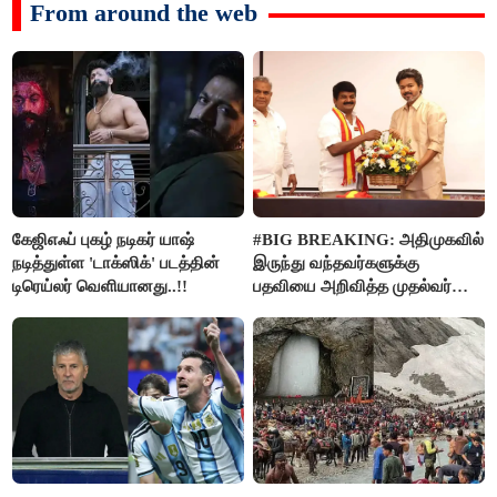
From around the web
கேஜிஎஃப் புகழ் நடிகர் யாஷ்
#BIG BREAKING: அதிமுகவில்
நடித்துள்ள 'டாக்‌ஸிக்' படத்தின்
இருந்து வந்தவர்களுக்கு
டிரெய்லர் வெளியானது..!!
பதவியை அறிவித்த முதல்வர்
விஜய்..!!