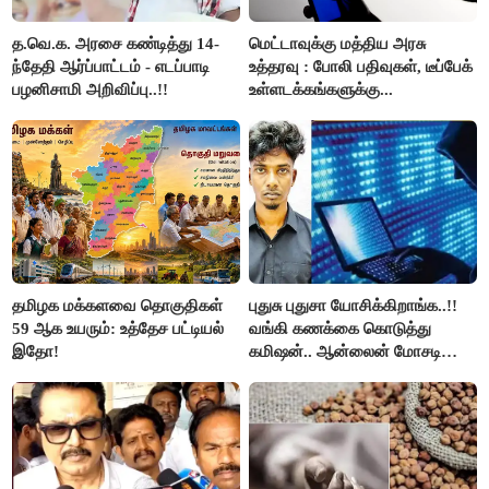
த.வெ.க. அரசை கண்டித்து 14-
மெட்டாவுக்கு மத்திய அரசு
ந்தேதி ஆர்ப்பாட்டம் - எடப்பாடி
உத்தரவு : போலி பதிவுகள், டீப்பேக்
பழனிசாமி அறிவிப்பு..!!
உள்ளடக்கங்களுக்கு...
தமிழக மக்களவை தொகுதிகள்
புதுசு புதுசா யோசிக்கிறாங்க..!!
59 ஆக உயரும்: உத்தேச பட்டியல்
வங்கி கணக்கை கொடுத்து
இதோ!
கமிஷன்.. ஆன்லைன் மோசடி
கும்பலுக்கு உதவிய வாலிபர்
கைது..!!