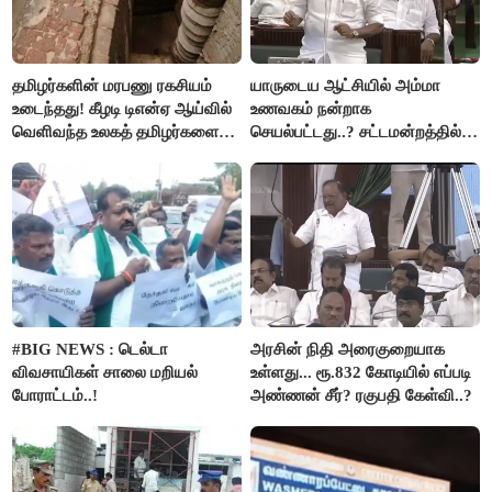
தமிழர்களின் மரபணு ரகசியம்
யாருடைய ஆட்சியில் அம்மா
உடைந்தது! கீழடி டிஎன்ஏ ஆய்வில்
உணவகம் நன்றாக
வெளிவந்த உலகத் தமிழர்களை
செயல்பட்டது..? சட்டமன்றத்தில்
மெய்சிலிர்க்க வைக்கும் உண்மை!
நடந்த காரசார விவாதம்..!
#BIG NEWS : டெல்டா
அரசின் நிதி அரைகுறையாக
விவசாயிகள் சாலை மறியல்
உள்ளது... ரூ.832 கோடியில் எப்படி
போராட்டம்..!
அண்ணன் சீர்? ரகுபதி கேள்வி..?