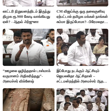
லாட்டரி நிறுவனத்திடம் இருந்து
CM விஜய்க்கு ஒரு தலைகுனிவு
திமுக ரூ.900 கோடி வாங்கியது
ஏற்பட்டால் தமிழக மக்கள் நாங்கள்
ஏன்? - ஆதவ் அர்ஜுனா
சும்மா இருப்போமா?- பிரேமலதா
விஜயகாந்த்
“ஊழலை ஒழித்ததால் டாஸ்மாக்
இப்போது நடக்கும் ஆட்சியும்
வருமானம் அதிகரித்தது”-
ஜெயலலிதா ஆட்சிதான் –
அமைச்சர் விக்னேஷ்
சட்டமன்றத்தில் அமைச்சர் ஆதவ்
அர்ஜுனா அதிரடி பேச்சு!