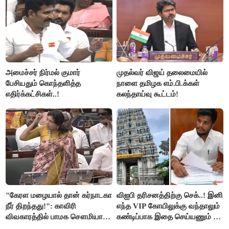
அமைச்சர் நிர்மல் குமார்
முதல்வர் விஜய் தலைமையில்
பேசியதும் கொந்தளித்த
நாளை தமிழக எம்.பி.க்கள்
எதிர்க்கட்சிகள்..!
கலந்தாய்வு கூட்டம்!
"கேரள மழையால் தான் கர்நாடகா
விஐபி தரிசனத்திற்கு செக்..! இனி
நீர் திறந்தது!": காவிரி
எந்த VIP கோயிலுக்கு வந்தாலும்
விவகாரத்தில் பாமக சௌமியா
கண்டிப்பாக இதை செய்யணும் -
அன்புமணி சாடல்!
அமைச்சர் ரமேஷ்..!