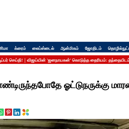
னிமா
க்ரைம்
லைப்ஸ்டைல்
ஆன்மிகம்
ஜோதிடம்
தொழில்நுட்
்டிருந்தபோதே ஓட்டுநருக்கு மாரடை