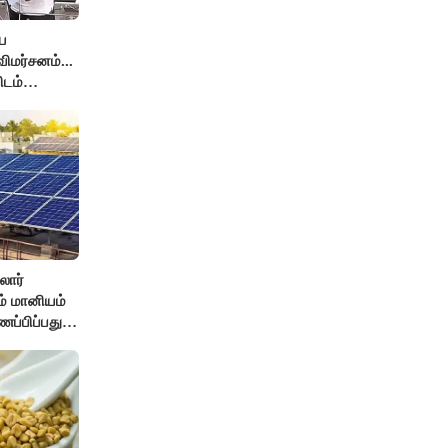
ே
ிமர்சனம்...
ிடம்
் அர்ஜுனா
லார்
சம் மானியம்
ணப்பிப்பது