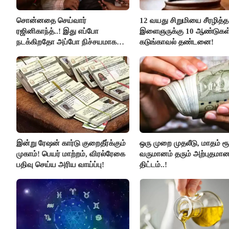
சொன்னதை செய்வார்
12 வயது சிறுமியை சீரழித்த
ரஜினிகாந்த்..! இது எப்போ
இளைஞருக்கு 10 ஆண்டுகள
நடக்கிறதோ அப்போ நிச்சயமாக
கடுங்காவல் தண்டனை!
ரஜினி ₹1 கோடி தருவார் - லதா
ரஜினிகாந்த்..!
இன்று ரேஷன் கார்டு குறைதீர்க்கும்
ஒரு முறை முதலீடு, மாதம் ரூ
முகாம்! பெயர் மாற்றம், விரல்ரேகை
வருமானம் தரும் அற்புதமா
பதிவு செய்ய அரிய வாய்ப்பு!
திட்டம்..!