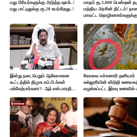
மது பிரியர்களுக்கு அடுத்த ஷாக்..!
மாதம் ரூ.3,000 பென்ஷன் தர
மது பாட்டிலுக்கு ரூ.20 உயர்கிறது..!
மத்திய அரசின் திட்டம்! நா
மாவட்ட தொழிலாளர்களுக்க
ஆட்சியர் வெளியிட்ட சூப்பர்
செய்தி!
இன்று நடைபெறும் ஆலோசனை
கோவை ஈச்சனாரி தனியார்
கூட்டத்தில் திமுக எம்.பி.க்கள்
கல்லூரியின் விடுதி உணவகத
பங்கேற்பார்களா?- ஆர்.எஸ்.பாரதி
வழங்கப்பட்ட இரவு உணவில் பு
விளக்கம்..!