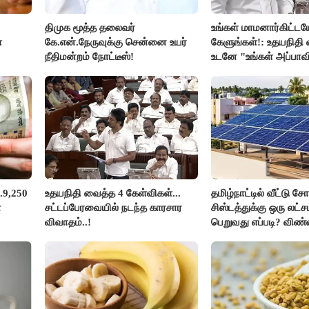
திமுக மூத்த தலைவர்
உங்கள் மாமனார்கிட்டய
்
கே.என்.நேருவுக்கு சென்னை உயர்
கேளுங்கள்!: உதயநிதி வ
நீதிமன்றம் நோட்டீஸ்!
உடனே "உங்கள் அப்பாவ
கேளுங்கள்" என ஆதவ
பதிலடி!
.9,250
உதயநிதி வைத்த 4 கேள்விகள்...
தமிழ்நாட்டில் வீட்டு சோ
ன
சட்டப்பேரவையில் நடந்த காரசார
சிஸ்டத்துக்கு ஒரு லட்
விவாதம்..!
பெறுவது எப்படி? விண்
எப்படி?