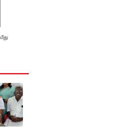
மீது
.