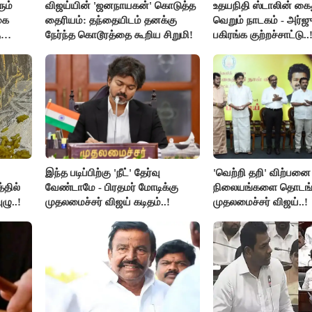
ும்
விஜய்யின் 'ஜனநாயகன்' கொடுத்த
உதயநிதி ஸ்டாலின் கை
கை
தைரியம்: தந்தையிடம் தனக்கு
வெறும் நாடகம் - அர்ஜு
ு
நேர்ந்த கொடூரத்தை கூறிய சிறுமி!
பகிரங்க குற்றச்சாட்டு..
இந்த படிப்பிற்கு 'நீட்' தேர்வு
'வெற்றி தறி' விற்பனை
்தில்
வேண்டாமே - பிரதமர் மோடிக்கு
நிலையங்களை தொடங்க
ழு..!
முதலமைச்சர் விஜய் கடிதம்..!
முதலமைச்சர் விஜய்..!