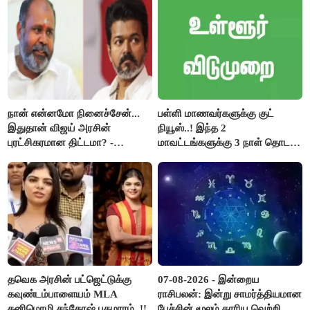
நான் என்னமோ நினைச்சேன்...
பள்ளி மாணவர்களுக்கு குட்
இதுதான் விஜய் அரசின்
நியூஸ்..! இந்த 2
புரட்சிகரமான திட்டமா? -
மாவட்டங்களுக்கு 3 நாள் தொடர்
ஆர்.பி.உதயகுமார்..!
விடுமுறை..!
தவெக அரசின் பட்ஜெட்டுக்கு
07-08-2026 - இன்றைய
கவுண்டம்பாளையம் MLA
ராசிபலன்: இன்று சாமர்த்தியமான
கனிமொழி சந்தோஷ் புகழாரம்..!!
பேச்சின் மூலம் காரிய வெற்றி