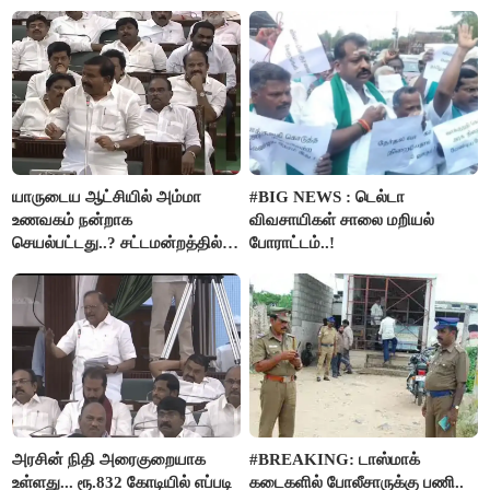
அர்ஜுனா அதிரடி பேச்சு!
மெய்சிலிர்க்க வைக்கும் உண்மை!
யாருடைய ஆட்சியில் அம்மா
#BIG NEWS : டெல்டா
உணவகம் நன்றாக
விவசாயிகள் சாலை மறியல்
செயல்பட்டது..? சட்டமன்றத்தில்
போராட்டம்..!
நடந்த காரசார விவாதம்..!
அரசின் நிதி அரைகுறையாக
#BREAKING: டாஸ்மாக்
உள்ளது... ரூ.832 கோடியில் எப்படி
கடைகளில் போலீசாருக்கு பணி..