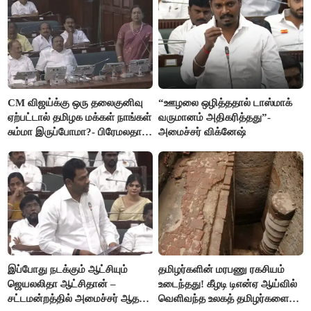
CM விஜய்க்கு ஒரு தலைகுனிவு
“ஊழலை ஒழித்ததால் டாஸ்மாக்
ஏற்பட்டால் தமிழக மக்கள் நாங்கள்
வருமானம் அதிகரித்தது”-
சும்மா இருப்போமா?- பிரேமலதா
அமைச்சர் விக்னேஷ்
விஜயகாந்த்
இப்போது நடக்கும் ஆட்சியும்
தமிழர்களின் மரபணு ரகசியம்
ஜெயலலிதா ஆட்சிதான் –
உடைந்தது! கீழடி டிஎன்ஏ ஆய்வில்
சட்டமன்றத்தில் அமைச்சர் ஆதவ்
வெளிவந்த உலகத் தமிழர்களை