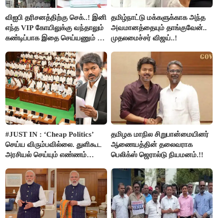
விஐபி தரிசனத்திற்கு செக்..! இனி
தமிழ்நாட்டு மக்களுக்காக அந்த
எந்த VIP கோயிலுக்கு வந்தாலும்
அவமானத்தையும் தாங்குவேன்..
கண்டிப்பாக இதை செய்யணும் -
முதலமைச்சர் விஜய்..!
அமைச்சர் ரமேஷ்..!
#JUST IN : ‘Cheap Politics’
தமிழக மாநில சிறுபான்மையினர்
செய்ய விரும்பவில்லை. துளிகூட
ஆணையத்தின் தலைவராக
அரசியல் செய்யும் எண்ணம்
பெலிக்ஸ் ஜெரால்டு நியமனம்.!!
இல்லை - உதயநிதிக்கு முதல்வர்
விஜய் பதில்!