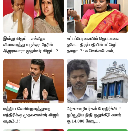
இன்று விஜய் – சங்கீதா
சட்டப்பேரவையில் ஜெபமாலை
விவாகரத்து வழக்கு: நேரில்
ஓகே... திருப்பதியில் பட்ஜெட்
ஆஜராவாரா முதல்வர் விஜய்..?
தவறா..?: சு.வெங்கடேசன்,
திருமாவளவனுக்கு தமிழிசை
கேள்வி..!
மத்திய வெளியுறவுத்துறை
அரசு ஊழியர்கள் பேரதிர்ச்சி..!
மந்திரிக்கு முதலமைச்சர் விஜய்
ஓய்வூதிய நிதி ஒதுக்கீடு சுமார்
கடிதம்..!!
ரூ.14,000 கோடி
குறைக்கப்பட்டுள்ளது..!