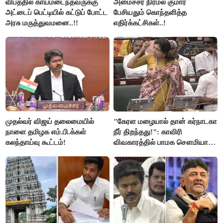
விபத்தில் காயமடைந்தவருக்கு
அமைச்சர் நிர்மல் குமார்
அட்டைப் பெட்டியில் கட்டுப் போட்ட
பேசியதும் கொந்தளித்த
அரசு மருத்துவமனை..!!
எதிர்க்கட்சிகள்..!
முதல்வர் விஜய் தலைமையில்
"கேரள மழையால் தான் கர்நாடகா
நாளை தமிழக எம்.பி.க்கள்
நீர் திறந்தது!": காவிரி
கலந்தாய்வு கூட்டம்!
விவகாரத்தில் பாமக சௌமியா
அன்புமணி சாடல்!