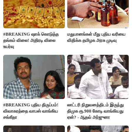
#BREAKING ஷாக் கொடுத்த
மதுபானங்கள் மீது புதிய வரியை
தங்கம் விலை! அதிரடி விலை
விதிக்க தமிழக அரசு முடிவு
உயர்வு
#BREAKING புதிய திருப்பம்!
லாட்டரி நிறுவனத்திடம் இருந்து
விவாகரத்தை வாபஸ் வாங்கிய
திமுக ரூ.900 கோடி வாங்கியது
சங்கீதா
ஏன்? - ஆதவ் அர்ஜுனா