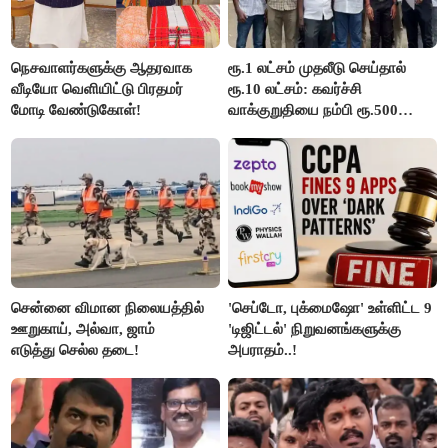
நெசவாளர்களுக்கு ஆதரவாக
ரூ.1 லட்சம் முதலீடு செய்தால்
வீடியோ வெளியிட்டு பிரதமர்
ரூ.10 லட்சம்: கவர்ச்சி
மோடி வேண்டுகோள்!
வாக்குறுதியை நம்பி ரூ.500
கோடியை இழந்த திருப்பூர்
மக்கள்!
சென்னை விமான நிலையத்தில்
'செப்டோ, புக்மைஷோ' உள்ளிட்ட 9
ஊறுகாய், அல்வா, ஜாம்
'டிஜிட்டல்' நிறுவனங்களுக்கு
எடுத்து செல்ல தடை!
அபராதம்..!