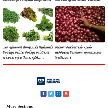
உண்டாகும். அடுத்தவரை நம்பி
பொறுப்புகளை ஒப்படைப்பதில்
கவனம் தேவை..!
மன தக்காளி கீரையுடன் தேங்காய்
சின்ன வெங்காயம் மூலம்
சேர்த்து கூட்டு செய்து சாப்பிட்டு
எந்தெந்த நோய்கள் குணமாகும்
வந்தால் எந்த நோய் ஓடும்
தெரியுமா ?
தெரியுமா ?
More Sections