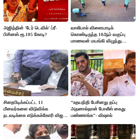
அஜித்தின் 'டேர் டெவில்' ப்ரீ-
வாலிபால் விளையாடிக்
பிசினஸ் ரூ.185 கோடி?
கொண்டிருந்த 10ஆம் வகுப்பு
மாணவன் மயங்கி விழுந்து
உயிரிழப்பு
சிறைபிடிக்கப்பட்ட 11
“உதயநிதி பேசினது தப்பு
மீனவர்களை விடுவிக்க
அதனால்தான் போலீஸ் கைது
நடவடிக்கை எடுக்கக்கோரி விஜய்
பண்ணாங்க”- விஷால்
கடிதம்