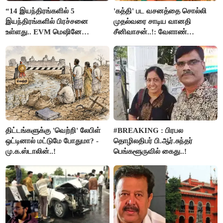
“14 இயந்திரங்களில் 5
'கத்தி' பட வசனத்தை சொல்லி
இயந்திரங்களில் பிரச்சனை
முதல்வரை சாடிய வானதி
உள்ளது.. EVM மெஷினே
சீனிவாசன்..!: வேளாண்
பிரச்சனையா இருக்கு”- என்.ஆர்.
பட்ஜெட்டுக்கு பாஜக கடும்
இளங்கோ
எதிர்ப்பு!
திட்டங்களுக்கு 'வெற்றி' லேபிள்
#BREAKING : பிரபல
ஒட்டினால் மட்டுமே போதுமா? -
தொழிலதிபர் பி.ஆர்.சுந்தர்
மு.க.ஸ்டாலின்..!
பெங்களூருவில் கைது..!