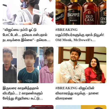
"விஜய்யை நம்பி ஓட்டு
#BREAKING
போட்டேன்... தவெக என்பதால்
மதுப்பிரியர்களுக்கு ஷாக் நியூஸ்!
நடவடிக்கை இல்லை”- தவெக
Old Monk, McDowell's
நிர்வாகியால் பாதிக்கப்பட்ட பெண்
மதுபானங்களை விற்பனை செய்ய
கதறல்
FSSAI தடை
இருவரை காதலித்ததால்
#BREAKING விஜய்யின்
விபரீதம்... 2 காதலன்களும்
விவாகரத்து வழக்கு - நாளை
சேர்ந்து சிறுமியை கூட்டு
விசாரணை
வன்கொடுமை செய்து கொலை
செய்த கொடூரம்