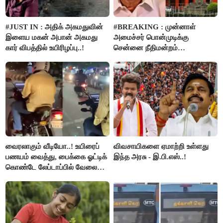
#JUST IN : அதிக் அகமதுவின்
#BREAKING : முன்னாள்
இளைய மகன் அபான் அகமது
அமைச்சர் பொன்முடிக்கு
கார் விபத்தில் உயிரிழப்பு..!
சென்னை நீதிமன்றம்
பிடிவாரண்ட்..!
வைரலாகும் வீடியோ..! உயிரைப்
விவசாயிகளை ஏமாற்றி உள்ளது
பணயம் வைத்து, பைக்கை ஓட்டிக்
இந்த அரசு - இ.பி.எஸ்..!
கொண்டே லேப்டாப்பில் வேலை
பார்த்த நபர்..!