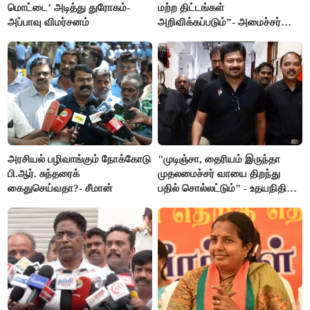
மொட்டை’ அடித்து துரோகம்-
மற்ற திட்டங்கள்
அப்பாவு விமர்சனம்
அறிவிக்கப்படும்”- அமைச்சர்
நிர்மல்குமார் விளக்கம்
அரசியல் பழிவாங்கும் நோக்கோடு
"முடிஞ்சா, தைரியம் இருந்தா
பி.ஆர். சுந்தரைக்
முதலமைச்சர் வாயை திறந்து
கைதுசெய்வதா?- சீமான்
பதில் சொல்லட்டும்" - உதயநிதி
ஸ்டாலின்