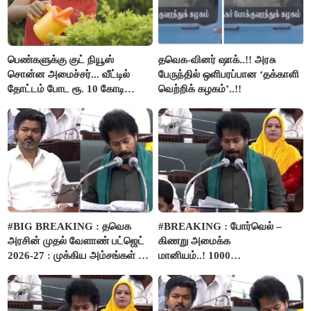
பெண்களுக்கு குட் நியூஸ்
தவெக-வினர் ஷாக்..!! அரசு
சொன்ன அமைச்சர்... வீட்டில்
பேருந்தில் ஒளிபரப்பான ‘தக்காளி
தோட்டம் போட ரூ. 10 கோடி
வெற்றிக் கழகம்’..!!
நிதி..!
#BIG BREAKING : தவெக
#BREAKING : போர்வெல் –
அரசின் முதல் வேளாண் பட்ஜெட்
கிணறு அமைக்க
2026-27 : முக்கிய அம்சங்கள் ஓர்
மானியம்..! 1000
பார்வை..!
விவசாயிகளுக்கு மானியத்தில்
பம்புசெட் வழங்கப்படும்..!