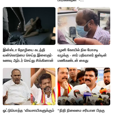
எம்.ஆர்.கே.பன்னீர்செல்வம்
இன்ஸ்டா தோழியை கடத்தி
பழனி கோயில் நில மோசடி
வன்கொடுமை செய்த இளைஞர்-
வழக்கு - சார் பதிவாளர் ஜஸ்டின்
உணவு ஆர்டர் செய்து சிக்கினான்
மணிகண்டன் கைது
ஒட்டுமொத்த ‘விவசாயிகளுக்கும்
“நிதி நிலைமை சரியான பிறகு