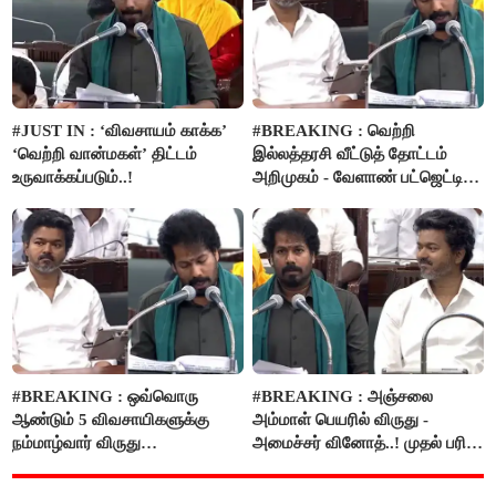
#JUST IN : ‘விவசாயம் காக்க’
#BREAKING : வெற்றி
‘வெற்றி வான்மகள்’ திட்டம்
இல்லத்தரசி வீட்டுத் தோட்டம்
உருவாக்கப்படும்..!
அறிமுகம் - வேளாண் பட்ஜெட்டில்
அறிவிப்பு..!
#BREAKING : ஒவ்வொரு
#BREAKING : அஞ்சலை
ஆண்டும் 5 விவசாயிகளுக்கு
அம்மாள் பெயரில் விருது -
நம்மாழ்வார் விருது
அமைச்சர் வினோத்..! முதல் பரிசு
வழங்கப்படும்..!
ரூ.2.50 லட்சம் வழங்கப்படும்..!