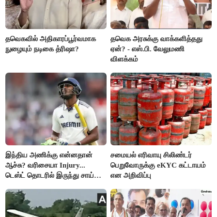
தவெகவில் அதிகாரப்பூர்வமாக
தவெக அரசுக்கு வாக்களித்தது
நுழையும் நடிகை த்ரிஷா?
ஏன்? - எஸ்.பி. வேலுமணி
விளக்கம்
இந்திய அணிக்கு என்னதான்
சமையல் எரிவாயு சிலிண்டர்
ஆச்சு? வரிசையா Injury...
பெறுவோருக்கு eKYC கட்டாயம்
டெஸ்ட் தொடரில் இருந்து சாய்
என அறிவிப்பு
சுதர்சனும் விலகல்