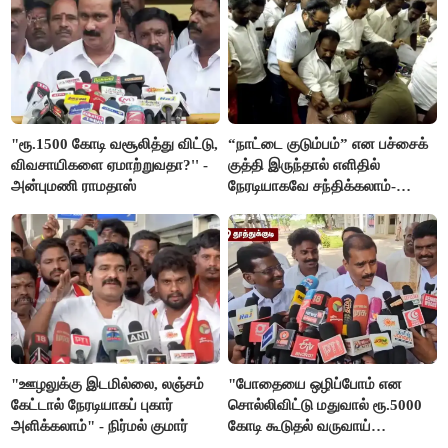
"ரூ.1500 கோடி வசூலித்து விட்டு,
“நாட்டை குடும்பம்” என பச்சைக்
விவசாயிகளை ஏமாற்றுவதா?'' -
குத்தி இருந்தால் எளிதில்
அன்புமணி ராமதாஸ்
நேரடியாகவே சந்திக்கலாம்-
சரத்குமார்
"ஊழலுக்கு இடமில்லை, லஞ்சம்
"போதையை ஒழிப்போம் என
கேட்டால் நேரடியாகப் புகார்
சொல்லிவிட்டு மதுவால் ரூ.5000
அளிக்கலாம்" - நிர்மல் குமார்
கோடி கூடுதல் வருவாய்
கிடைக்கும்னு சொல்றாங்க”-