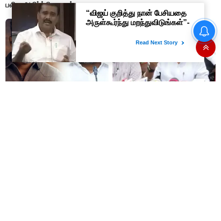
பலி – அதிர்ச்சி தகவல்
“நன்றி மறந்தவர்களுக்குவிஜய்
தி.மு.க. ஆட்சியில் தூங்கிக்
அல்வா கொடுத்துவிட்டார்”-
கொண்டிருந்தார்களா? -
ஆர்.பி.உதயகுமார்
அமைச்சர் ரமேஷ்
50% தொகுதி உயர்வு என ஆசை
“தோளோடு தோள் நிற்போம்”-