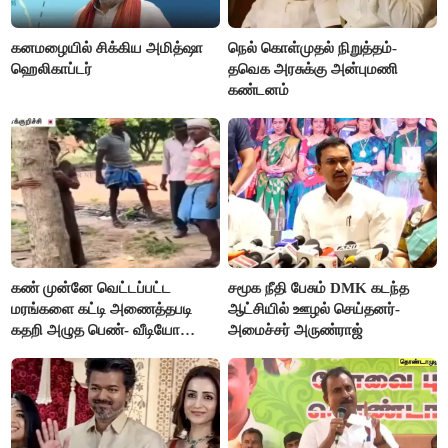
கனமழையில் சிக்கிய அமித்ஷா
நெல் கொள்முதல் நிறுத்தம்-
ஹெலிகாப்டர்
தவெக அரசுக்கு அன்புமணி
கண்டனம்
கண் முன்னே வெட்டப்பட்ட
சமூக நீதி பேசும் DMK கடந்த
மரங்களை கட்டி அணைத்தபடி
ஆட்சியில் ஊழல் செய்தனர்-
கதறி அழுத பெண்- வீடியோ
அமைச்சர் அருண்ராஜ்
வைரல்