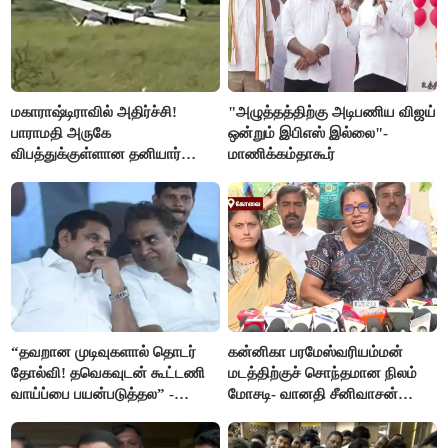
மகாராஷ்டிராவில் அதிர்ச்சி!
"அழுத்தத்திற்கு அடிபணிய விஜய்
பாராமதி அருகே
ஒன்றும் இபிஎஸ் இல்லை"-
விபத்துக்குள்ளான தனியார்
மாணிக்கம்தாகூர்
பயிற்சி விமானம்
“தவறான முடிவுகளால் தொடர்
கன்னிகா பரமேஸ்வரியம்மன்
தோல்வி! தவெகவுடன் கூட்டணி
மடத்திற்குச் சொந்தமான நிலம்
வாய்ப்பை பயன்படுத்தல” -
மோசடி- வானதி சீனிவாசன்
இபிஎஸ் மீது சரமாரி குற்றச்சாட்டு
கண்டனம்