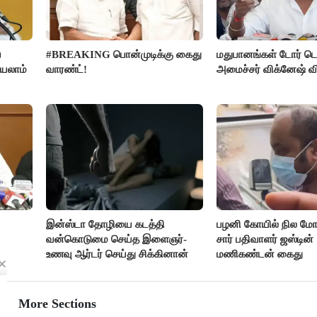
ை
#BREAKING பொன்முடிக்கு கைது
மதுபானங்கள் டோர் டெ
்யலாம்
வாரண்ட்!
அமைச்சர் விக்னேஷ் வ
இன்ஸ்டா தோழியை கடத்தி
பழனி கோயில் நில மோச
வன்கொடுமை செய்த இளைஞர்-
சார் பதிவாளர் ஜஸ்டின்
உணவு ஆர்டர் செய்து சிக்கினான்
மணிகண்டன் கைது
More Sections