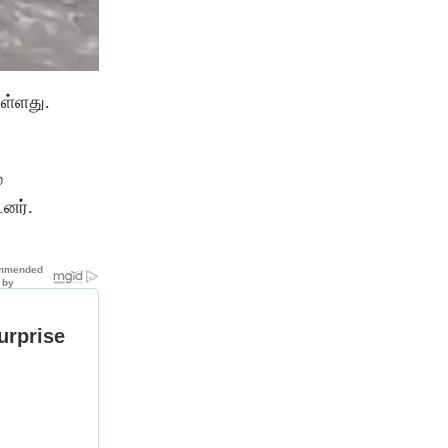
ுள்ளது.
ை
டனர்.