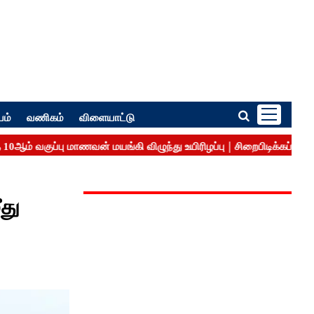
பம்
வணிகம்
விளையாட்டு
ீது