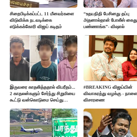
சிறைபிடிக்கப்பட்ட 11 மீனவர்களை
“உதயநிதி பேசினது தப்பு
விடுவிக்க நடவடிக்கை
அதனால்தான் போலீஸ் கைத
எடுக்கக்கோரி விஜய் கடிதம்
பண்ணாங்க”- விஷால்
இருவரை காதலித்ததால் விபரீதம்...
#BREAKING விஜய்யின்
2 காதலன்களும் சேர்ந்து சிறுமியை
விவாகரத்து வழக்கு - நாள
கூட்டு வன்கொடுமை செய்து
விசாரணை
கொலை செய்த கொடூரம்