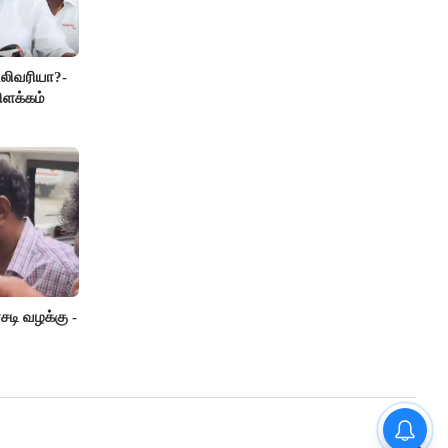
லிவரியா?-
ிளக்கம்
டி வழக்கு -
“நிதி நிலைமை சரியான பிறகு
மற்ற திட்டங்கள் அறிவிக்கப்படும்”-