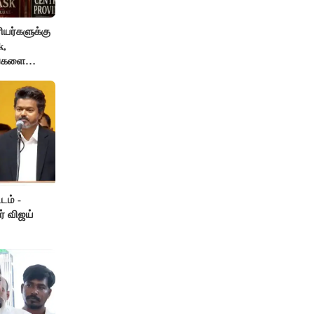
யர்களுக்கு
k,
ங்களை
AI தடை
டம் -
ர் விஜய்