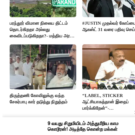
பரந்தூர் விமான நிலைய திட்டம்
#JUSTIN முதல்வர் கோப்ப
தொடர்கிறதா அல்லது
ஆகஸ்ட் 31 வரை பதிவு செய
கைவிடப்படுகிறதா?- மத்திய அரசு
விளக்கம்
திருத்தணி கோவிலுக்கு வந்த
“LABEL, STICKER
சேகர்பாபு கார் தடுத்து நிறுத்தம்
ஆட்சியாகத்தான் இதைப்
பார்க்கிறேன்”-
எம்.ஆர்.கே.பன்னீர்செல்வம்