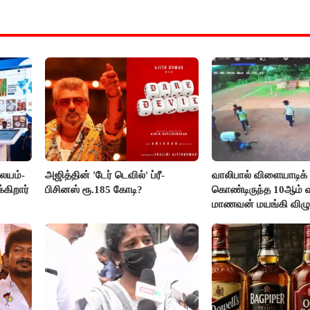
லையம்-
அஜித்தின் 'டேர் டெவில்' ப்ரீ-
வாலிபால் விளையாடிக்
கிறார்
பிசினஸ் ரூ.185 கோடி?
கொண்டிருந்த 10ஆம் வக
மாணவன் மயங்கி விழுந
உயிரிழப்பு