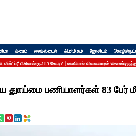
னிமா
க்ரைம்
லைப்ஸ்டைல்
ஆன்மிகம்
ஜோதிடம்
தொழில்நுட்
ிய துாய்மை பணியாளர்கள் 83 பேர் ம