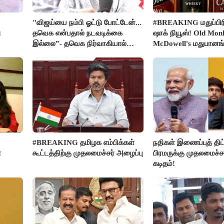
"விஜய்யை நம்பி ஓட்டு போட்டேன்...
#BREAKING மதுப்பிரி
ு
தவெக என்பதால் நடவடிக்கை
ஷாக் நியூஸ்! Old Mon
இல்லை”- தவெக நிர்வாகியால்
McDowell's மதுபான
பாதிக்கப்பட்ட பெண் கதறல்
விற்பனை செய்ய FSS
#BREAKING தமிழக எம்பிக்கள்
நதிகள் இணைப்புத் திட்
ை
கூட்டத்திற்கு முதலமைச்சர் அழைப்பு
பிரமருக்கு முதலமைச்ச
கடிதம்!