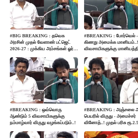
#BIG BREAKING : தவெக
#BREAKING : போர்வெல் 
அரசின் முதல் வேளாண் பட்ஜெட்
கிணறு அமைக்க மானியம்..!
2026-27 : முக்கிய அம்சங்கள் ஓர்
விவசாயிகளுக்கு மானியத்தி
பார்வை..!
பம்புசெட் வழங்கப்படும்..!
#BREAKING : ஒவ்வொரு
#BREAKING : அஞ்சலை அ
ஆண்டும் 5 விவசாயிகளுக்கு
பெயரில் விருது - அமைச்சர்
நம்மாழ்வார் விருது வழங்கப்படும்..!
வினோத்..! முதல் பரிசு ரூ.2.
லட்சம் வழங்கப்படும்..!