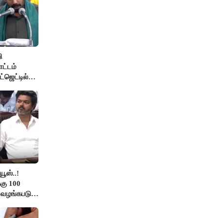
ி
ோட்டம்
்ஜெட்டில்
ூஸ்..!
கு 100
ு வழங்கபடும்