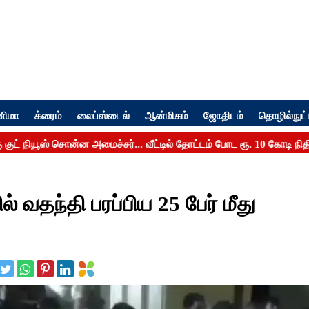
னிமா
க்ரைம்
லைப்ஸ்டைல்
ஆன்மிகம்
ஜோதிடம்
தொழில்நுட்
வதந்தி பரப்பிய 25 பேர் மீது