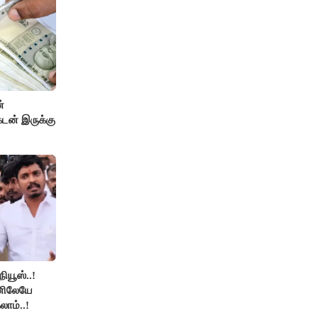
்
டன் இருக்கு
நியூஸ்..!
னிலேயே
லாம்..!