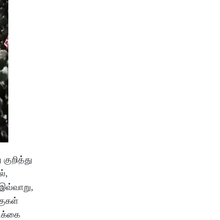
 குறித்து
்,
 இவ்வாறு,
குகள்
டிக்கை