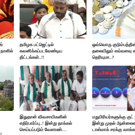
ங்
தமிழக பட்ஜெட்டில்
ஒவ்வொரு குடும்பத்தின
 நாளில்
கவனிக்கப்படவேண்டிய
தலையிலும் எவ்வளவு க
திட்டங்கள்..!!
தெரியுமா..?
இதுதான் விவசாயிகளின்
மதுபிரியர்களுக்கு குட் 
எதிர்பார்ப்பு..! இன்று தாக்கல்
இன்று முதல் ஆன்லை
செய்யப்படும் வேளாண்
டாஸ்மாக் சரக்கு வாங்க