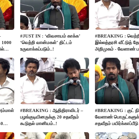
–
#JUST IN : ‘விவசாயம் காக்க’
#BREAKING : வெற்ற
 1000
‘வெற்றி வான்மகள்’ திட்டம்
இல்லத்தரசி வீட்டுத் த
ல்
உருவாக்கப்படும்..!
அறிமுகம் - வேளாண் பட
அறிவிப்பு..!
ம்மாள்
#BREAKING : ஆதிதிராவிடர் –
#BREAKING : குட் நிய
பழங்குடியினருக்கு 20 சதவீதம்
வேளாண் பொருட்களுக்
50
கூடுதல் மானியம்..!
சதவீதம் பயிர்க்காப்பீட
- அமைச்சர் வினோத்..!