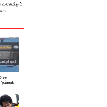
ம் வகையிலும்
்கை
அரசு
 ‘தக்காளி