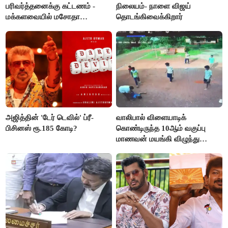
பரிவர்த்தனைக்கு கட்டணம் -
நிலையம்- நாளை விஜய்
மக்களவையில் மசோதா
தொடங்கிவைக்கிறார்
நிறைவேற்றம்!
அஜித்தின் 'டேர் டெவில்' ப்ரீ-
வாலிபால் விளையாடிக்
பிசினஸ் ரூ.185 கோடி?
கொண்டிருந்த 10ஆம் வகுப்பு
மாணவன் மயங்கி விழுந்து
உயிரிழப்பு