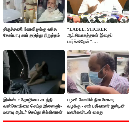
திருத்தணி கோவிலுக்கு வந்த
“LABEL, STICKER
சேகர்பாபு கார் தடுத்து நிறுத்தம்
ஆட்சியாகத்தான் இதைப்
பார்க்கிறேன்”-
எம்.ஆர்.கே.பன்னீர்செல்வம்
இன்ஸ்டா தோழியை கடத்தி
பழனி கோயில் நில மோசடி
வன்கொடுமை செய்த இளைஞர்-
வழக்கு - சார் பதிவாளர் ஜஸ்டின்
உணவு ஆர்டர் செய்து சிக்கினான்
மணிகண்டன் கைது