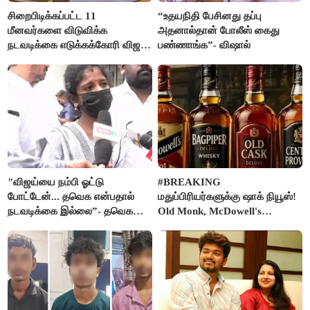
சிறைபிடிக்கப்பட்ட 11
“உதயநிதி பேசினது தப்பு
மீனவர்களை விடுவிக்க
அதனால்தான் போலீஸ் கைது
நடவடிக்கை எடுக்கக்கோரி விஜய்
பண்ணாங்க”- விஷால்
கடிதம்
"விஜய்யை நம்பி ஓட்டு
#BREAKING
போட்டேன்... தவெக என்பதால்
மதுப்பிரியர்களுக்கு ஷாக் நியூஸ்!
நடவடிக்கை இல்லை”- தவெக
Old Monk, McDowell's
நிர்வாகியால் பாதிக்கப்பட்ட பெண்
மதுபானங்களை விற்பனை செய்ய
கதறல்
FSSAI தடை