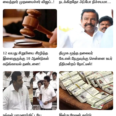
வைத்தார் முதலமைச்சர் விஜய்..!
நடக்கிறதோ அப்போ நிச்சயமாக
ரஜினி ₹1 கோடி தருவார் - லதா
ரஜினிகாந்த்..!
12 வயது சிறுமியை சீரழித்த
திமுக மூத்த தலைவர்
இளைஞருக்கு 10 ஆண்டுகள்
கே.என்.நேருவுக்கு சென்னை உயர்
கடுங்காவல் தண்டனை!
நீதிமன்றம் நோட்டீஸ்!
உங்கள் மாமனார்கிட்டயே
இன்று ரேஷன் கார்டு