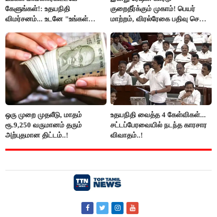
கேளுங்கள்!: உதயநிதி
குறைதீர்க்கும் முகாம்! பெயர்
விமர்சனம்... உடனே "உங்கள்
மாற்றம், விரல்ரேகை பதிவு செய்ய
அப்பாவிடம் கேளுங்கள்" என
அரிய வாய்ப்பு!
ஆதவ் அர்ஜுனா பதிலடி!
ஒரு முறை முதலீடு, மாதம்
உதயநிதி வைத்த 4 கேள்விகள்...
ரூ.9,250 வருமானம் தரும்
சட்டப்பேரவையில் நடந்த காரசார
அற்புதமான திட்டம்..!
விவாதம்..!