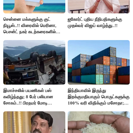
சென்னை மக்களுக்கு குட்
ஐகோர்ட் புதிய நீதிபதிகளுக்கு
நியூஸ்..!! விரைவில் மெரினா,
முதல்வர் விஜய் வாழ்த்து..!!
பெசன்ட் நகர் கடற்கரைகளில்
இலவச Wi-Fi வசதி..!!
இமாச்சலில் பயணிகள் பஸ்
இந்தியாவில் இருந்து
கவிழ்ந்தது; 8 பேர் பலியான
இறக்குமதியாகும் பொருட்களுக்கு
சோகம்..!! பிரதமர் மோடி
100% வரி விதிக்கும் மசோதா;
இரங்கல்..!!
அமெரிக்கா நிறைவேற்றம்..!!