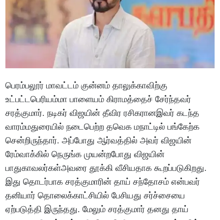
பெரம்பலூர் மாவட்டம் குன்னம் தாலுக்காவிற்கு
உட்பட்டபெரியம்மா பாளையம் கிராமத்தைச் சேர்ந்தவர்
சரத்குமார். நடிகர் விஜயின் தீவிர ரசிகரானஇவர் கடந்த
வாரம்மதுரையில் நடைபெற்ற தவெக மநாட்டில் பங்கேற்க
சென்றிருந்தார். அப்போது ஆர்வத்தில் அவர் விஜயின்
ரேம்வாக்கில் நெருங்க முயன்றபோது விஜயின்
பாதுகாவலர்கள்அவரை தூக்கி வீசியதாக கூறப்படுகிறது.
இது தொடர்பாக சரத்குமாரின் தாய் சந்தோசம் என்பவர்
தனியார் தொலைக்காட்சியில் பேசியது சர்ச்சையை
ஏற்படுத்தி இருந்தது. மேலும் சரத்குமார் தனது தாய்