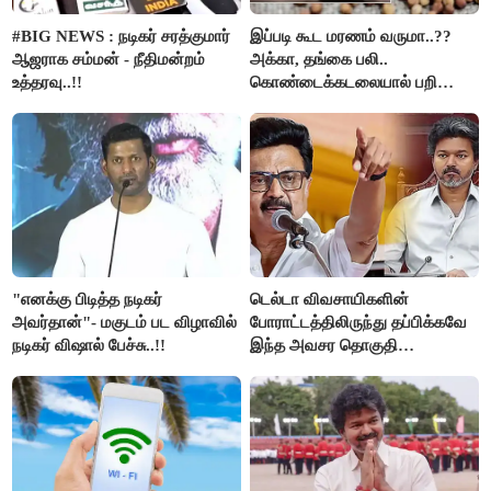
#BIG NEWS : நடிகர் சரத்குமார்
இப்படி கூட மரணம் வருமா..??
ஆஜராக சம்மன் - நீதிமன்றம்
அக்கா, தங்கை பலி..
உத்தரவு..!!
கொண்டைக்கடலையால் பறிபோன
உயிர்கள்..!!
"எனக்கு பிடித்த நடிகர்
டெல்டா விவசாயிகளின்
அவர்தான்"- மகுடம் பட விழாவில்
போராட்டத்திலிருந்து தப்பிக்கவே
நடிகர் விஷால் பேச்சு..!!
இந்த அவசர தொகுதி
மறுவரையறை நாடகத்தை
அரங்கேற்றுகிறார் முதலமைச்சர் -
திமுக ஐடி விங்..!!