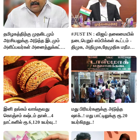
தமிழகத்திற்கு முதலிடமும்
#JUST IN : விஜய் தலைமையில்
அரசியலுக்கு அடுத்த இடமும்
நடைபெறும் எம்பிக்கள் கூட்டம் -
அளிப்பவர்கள் அனைத்துக்கட்சி
திமுக, அதிமுக,தேமுதிக மநீம
கூட்டத்தில் நிச்சயம்
புறக்கணிப்பு..!
பங்கேற்பார்கள் - மாணிக்கம்
தாகூர்..!!
இனி தங்கம் வாங்குவது
மது பிரியர்களுக்கு அடுத்த
கொஞ்சம் கஷ்டம் தான்...4
ஷாக்..! மது பாட்டிலுக்கு ரூ.20
நாட்களில் ரூ.6,120 உயர்வு..!
உயர்கிறது..!