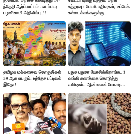
த.வெ.க. அரசை கண்டித்து 14-
மெட்டாவுக்கு மத்திய அரசு
ந்தேதி ஆர்ப்பாட்டம் - எடப்பாடி
உத்தரவு : போலி பதிவுகள், டீப்பேக்
பழனிசாமி அறிவிப்பு..!!
உள்ளடக்கங்களுக்கு...
தமிழக மக்களவை தொகுதிகள்
புதுசு புதுசா யோசிக்கிறாங்க..!!
59 ஆக உயரும்: உத்தேச பட்டியல்
வங்கி கணக்கை கொடுத்து
இதோ!
கமிஷன்.. ஆன்லைன் மோசடி
கும்பலுக்கு உதவிய வாலிபர்
கைது..!!