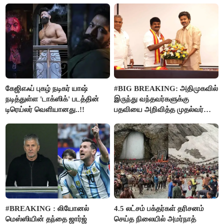
கேஜிஎஃப் புகழ் நடிகர் யாஷ்
#BIG BREAKING: அதிமுகவில்
நடித்துள்ள 'டாக்‌ஸிக்' படத்தின்
இருந்து வந்தவர்களுக்கு
டிரெய்லர் வெளியானது..!!
பதவியை அறிவித்த முதல்வர்
விஜய்..!!
#BREAKING : லியோனல்
4.5 லட்சம் பக்தர்கள் தரிசனம்
மெஸ்ஸியின் தந்தை ஜார்ஜ்
செய்த நிலையில் அமர்நாத்