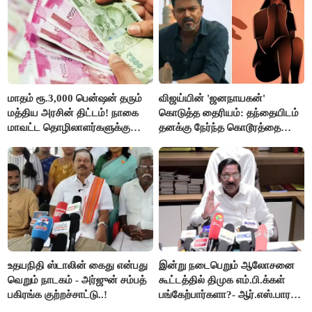
மாதம் ரூ.3,000 பென்ஷன் தரும்
விஜய்யின் 'ஜனநாயகன்'
மத்திய அரசின் திட்டம்! நாகை
கொடுத்த தைரியம்: தந்தையிடம்
மாவட்ட தொழிலாளர்களுக்கு
தனக்கு நேர்ந்த கொடூரத்தை
ஆட்சியர் வெளியிட்ட சூப்பர்
கூறிய சிறுமி!
செய்தி!
உதயநிதி ஸ்டாலின் கைது என்பது
இன்று நடைபெறும் ஆலோசனை
வெறும் நாடகம் - அர்ஜுன் சம்பத்
கூட்டத்தில் திமுக எம்.பி.க்கள்
பகிரங்க குற்றச்சாட்டு..!
பங்கேற்பார்களா?- ஆர்.எஸ்.பாரதி
விளக்கம்..!