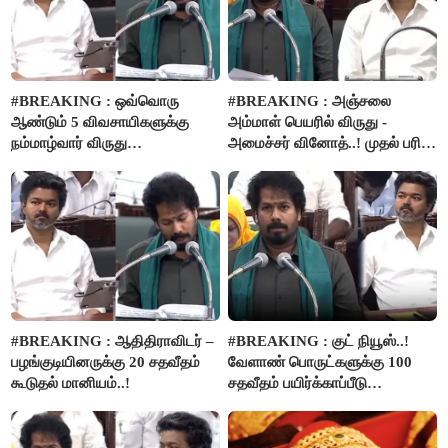
#BREAKING : ஒவ்வொரு
#BREAKING : அஞ்சலை
ஆண்டும் 5 விவசாயிகளுக்கு
அம்மாள் பெயரில் விருது -
நம்மாழ்வார் விருது
அமைச்சர் வினோத்..! முதல் பரிசு
வழங்கப்படும்..!
ரூ.2.50 லட்சம் வழங்கப்படும்..!
#BREAKING : ஆதிதிராவிடர் –
#BREAKING : குட் நியூஸ்..!
பழங்குடியினருக்கு 20 சதவீதம்
வேளாண் பொருட்களுக்கு 100
கூடுதல் மானியம்..!
சதவீதம் பயிர்க்காப்பீடு
வழங்கபடும் - அமைச்சர்
வினோத்..!