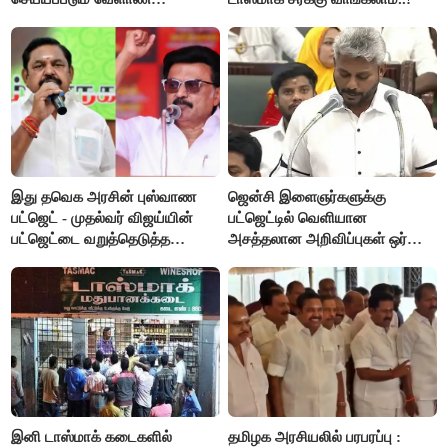
பட்ஜெட்டுக்கு பி.ஆர்.பாண்டியன்
கோரிக்கை!
இது தவெக அரசின் புஸ்வாண
ஜென்சி இளைஞர்களுக்கு
பட்ஜெட் - முதல்வர் விஜய்யின்
பட்ஜெட்டில் வெளியான
பட்ஜெட்டை வறுத்தெடுத்த
அசத்தலான அறிவிப்புகள் ஒர்
மு.க.ஸ்டாலின், இபிஎஸ்..!
பார்வை..!
இனி டாஸ்மாக் கடைகளில்
தமிழக அரசியலில் பரபரப்பு :