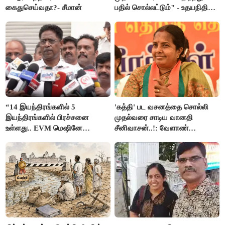
கைதுசெய்வதா?- சீமான்
பதில் சொல்லட்டும்" - உதயநிதி
ஸ்டாலின்
“14 இயந்திரங்களில் 5
'கத்தி' பட வசனத்தை சொல்லி
இயந்திரங்களில் பிரச்சனை
முதல்வரை சாடிய வானதி
உள்ளது.. EVM மெஷினே
சீனிவாசன்..!: வேளாண்
பிரச்சனையா இருக்கு”- என்.ஆர்.
பட்ஜெட்டுக்கு பாஜக கடும்
இளங்கோ
எதிர்ப்பு!