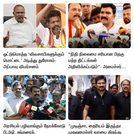
ஒட்டுமொத்த ‘விவசாயிகளுக்கும்
“நிதி நிலைமை சரியான பிறகு
மொட்டை’ அடித்து துரோகம்-
மற்ற திட்டங்கள்
அப்பாவு விமர்சனம்
அறிவிக்கப்படும்”- அமைச்சர்
நிர்மல்குமார் விளக்கம்
அரசியல் பழிவாங்கும் நோக்கோடு
"முடிஞ்சா, தைரியம் இருந்தா
பி.ஆர். சுந்தரைக்
முதலமைச்சர் வாயை திறந்து