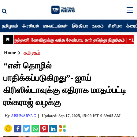
தமிழகம்
அரசியல்
மாவட்டங்கள்
இந்தியா
உலகம்
சினிமா
க்ரைம
Home
தமிழகம்
“என் தொழில்
பாதிக்கப்படுகிறது”- ஜாய்
கிரிஸில்டாவுக்கு எதிராக மாதம்பட்டி
ரங்கராஜ் வழக்கு
By
Updated: Sep 17, 2025, 15:09 IST
9:39:05 AM
AISHWARYA G