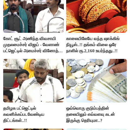
கோட் சூட் அணிந்த விவசாயி
காலையிலேயே வந்த ஷாக்கிங்
முதலமைச்சர் விஜய் - வேளாண்
நியூஸ்..!! தங்கம் விலை ஒரே
பட்ஜெட்டில் அமைச்சர் வினோத்
நாளில் ரூ.2,160 உயர்ந்தது..!!
பெருமிதம்..!
தமிழக பட்ஜெட்டில்
ஒவ்வொரு குடும்பத்தின்
கவனிக்கப்படவேண்டிய
தலையிலும் எவ்வளவு கடன்
திட்டங்கள்..!!
இருக்கு தெரியுமா..?