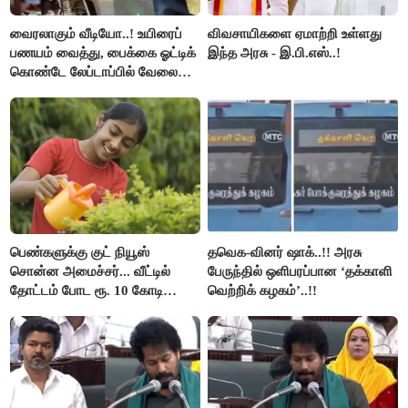
வைரலாகும் வீடியோ..! உயிரைப்
விவசாயிகளை ஏமாற்றி உள்ளது
பணயம் வைத்து, பைக்கை ஓட்டிக்
இந்த அரசு - இ.பி.எஸ்..!
கொண்டே லேப்டாப்பில் வேலை
பார்த்த நபர்..!
பெண்களுக்கு குட் நியூஸ்
தவெக-வினர் ஷாக்..!! அரசு
சொன்ன அமைச்சர்... வீட்டில்
பேருந்தில் ஒளிபரப்பான ‘தக்காளி
தோட்டம் போட ரூ. 10 கோடி
வெற்றிக் கழகம்’..!!
நிதி..!