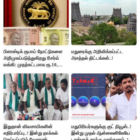
பிளாஸ்டிக் ரூபாய் நோட்டுகளை
மதுரைக்கு அறிவிக்கப்பட்ட
அறிமுகப்படுத்துகிறது ரிசர்வ்
அசத்தல் திட்டங்கள்..!
வங்கி: முதற்கட்டமாக ரூ.10,
ரூ.20 நோட்டுகள் அச்சடிப்பு!
இதுதான் விவசாயிகளின்
மதுபிரியர்களுக்கு குட் நியூஸ்..!
எதிர்பார்ப்பு..! இன்று தாக்கல்
இன்று முதல் ஆன்லைனிலேயே
செய்யப்படும் வேளாண்
டாஸ்மாக் சரக்கு வாங்கலாம்..!