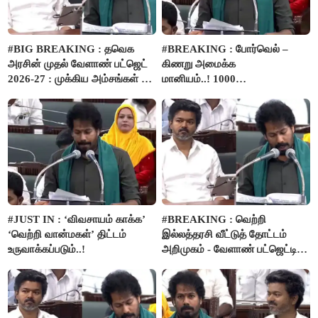
#BIG BREAKING : தவெக
#BREAKING : போர்வெல் –
அரசின் முதல் வேளாண் பட்ஜெட்
கிணறு அமைக்க
2026-27 : முக்கிய அம்சங்கள் ஓர்
மானியம்..! 1000
பார்வை..!
விவசாயிகளுக்கு மானியத்தில்
பம்புசெட் வழங்கப்படும்..!
#JUST IN : ‘விவசாயம் காக்க’
#BREAKING : வெற்றி
‘வெற்றி வான்மகள்’ திட்டம்
இல்லத்தரசி வீட்டுத் தோட்டம்
உருவாக்கப்படும்..!
அறிமுகம் - வேளாண் பட்ஜெட்டில்
அறிவிப்பு..!