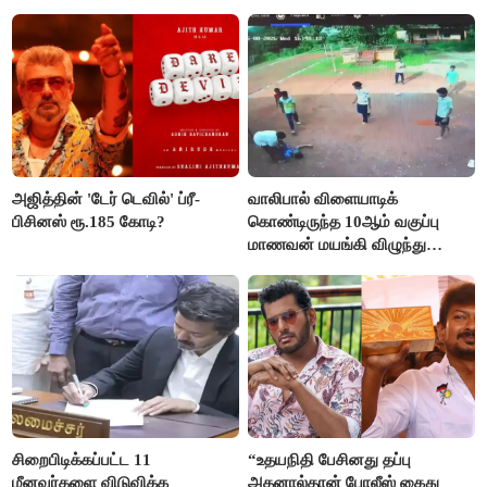
நிறைவேற்றம்!
அஜித்தின் 'டேர் டெவில்' ப்ரீ-
வாலிபால் விளையாடிக்
பிசினஸ் ரூ.185 கோடி?
கொண்டிருந்த 10ஆம் வகுப்பு
மாணவன் மயங்கி விழுந்து
உயிரிழப்பு
சிறைபிடிக்கப்பட்ட 11
“உதயநிதி பேசினது தப்பு
மீனவர்களை விடுவிக்க
அதனால்தான் போலீஸ் கைது