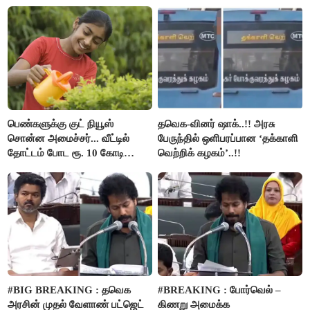
பார்த்த நபர்..!
பெண்களுக்கு குட் நியூஸ்
தவெக-வினர் ஷாக்..!! அரசு
சொன்ன அமைச்சர்... வீட்டில்
பேருந்தில் ஒளிபரப்பான ‘தக்காளி
தோட்டம் போட ரூ. 10 கோடி
வெற்றிக் கழகம்’..!!
நிதி..!
#BIG BREAKING : தவெக
#BREAKING : போர்வெல் –
அரசின் முதல் வேளாண் பட்ஜெட்
கிணறு அமைக்க