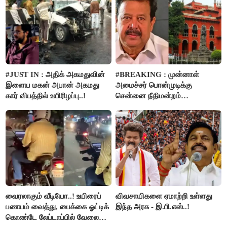
#JUST IN : அதிக் அகமதுவின்
#BREAKING : முன்னாள்
இளைய மகன் அபான் அகமது
அமைச்சர் பொன்முடிக்கு
கார் விபத்தில் உயிரிழப்பு..!
சென்னை நீதிமன்றம்
பிடிவாரண்ட்..!
வைரலாகும் வீடியோ..! உயிரைப்
விவசாயிகளை ஏமாற்றி உள்ளது
பணயம் வைத்து, பைக்கை ஓட்டிக்
இந்த அரசு - இ.பி.எஸ்..!
கொண்டே லேப்டாப்பில் வேலை