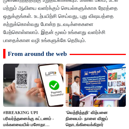
முன்னேற்றத்திற்கு உறுதியளிக்கவும். உங்கள் மனம், உடல்
மற்றும் ஆவியை வளர்க்கும் செயல்களுக்காக நேரத்தை
ஒதுக்குங்கள். உடற்பயிற்சி செய்வது, புது விஷயத்தை
கற்றுக்கொள்வது போன்ற நடவடிக்கைகளை
மேற்கொள்ளலாம். இதன் மூலம் உங்களது வளர்ச்சி
பாதைக்கான வழி உங்களுக்கே தெரியும்.
From around the web
#BREAKING UPI
'வெற்றித்தறி' விற்பனை
பரிவர்த்தனைக்கு கட்டணம் -
நிலையம்- நாளை விஜய்
மக்களவையில் மசோதா
தொடங்கிவைக்கிறார்