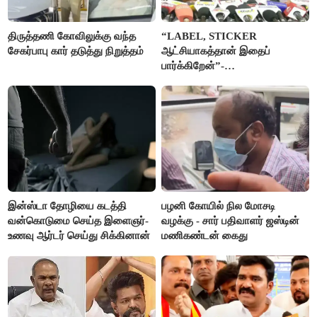
திருத்தணி கோவிலுக்கு வந்த
“LABEL, STICKER
சேகர்பாபு கார் தடுத்து நிறுத்தம்
ஆட்சியாகத்தான் இதைப்
பார்க்கிறேன்”-
எம்.ஆர்.கே.பன்னீர்செல்வம்
இன்ஸ்டா தோழியை கடத்தி
பழனி கோயில் நில மோசடி
வன்கொடுமை செய்த இளைஞர்-
வழக்கு - சார் பதிவாளர் ஜஸ்டின்
உணவு ஆர்டர் செய்து சிக்கினான்
மணிகண்டன் கைது