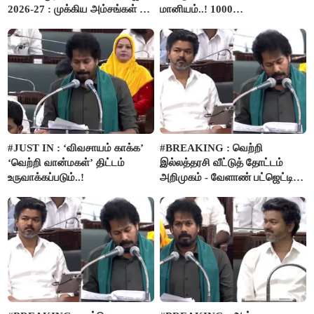
2026-27 : முக்கிய அம்சங்கள் ஓர்
மானியம்..! 1000
பார்வை..!
விவசாயிகளுக்கு மானியத்தில்
பம்புசெட் வழங்கப்படும்..!
#JUST IN : ‘விவசாயம் காக்க’
#BREAKING : வெற்றி
‘வெற்றி வான்மகள்’ திட்டம்
இல்லத்தரசி வீட்டுத் தோட்டம்
உருவாக்கப்படும்..!
அறிமுகம் - வேளாண் பட்ஜெட்டில்
அறிவிப்பு..!