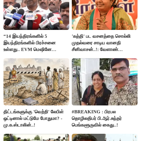
“14 இயந்திரங்களில் 5
'கத்தி' பட வசனத்தை சொல்லி
இயந்திரங்களில் பிரச்சனை
முதல்வரை சாடிய வானதி
உள்ளது.. EVM மெஷினே
சீனிவாசன்..!: வேளாண்
பிரச்சனையா இருக்கு”- என்.ஆர்.
பட்ஜெட்டுக்கு பாஜக கடும்
இளங்கோ
எதிர்ப்பு!
திட்டங்களுக்கு 'வெற்றி' லேபிள்
#BREAKING : பிரபல
ஒட்டினால் மட்டுமே போதுமா? -
தொழிலதிபர் பி.ஆர்.சுந்தர்
மு.க.ஸ்டாலின்..!
பெங்களூருவில் கைது..!