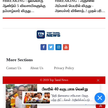
#BREAKING : ஒவ்வொரு
#BREAKING : அஞ்சலை
ஆண்டும் 5 விவசாயிகளுக்கு
அம்மாள் பெயரில் விருது -
நம்மாழ்வார் விருது
அமைச்சர் வினோத்..! முதல் பரிசு
வழங்கப்படும்..!
ரூ.2.50 லட்சம் வழங்கப்படும்..!
More Sections
Contact Us
About Us
Privacy Policy
© 2019 Top Tamil News
“நிதி நிலைமை சரியான பிறகு
மற்ற திட்டங்கள் அறிவிக்கப்படும்”-
அமைச்சர் நிர்மல்குமார் விளக்கம்