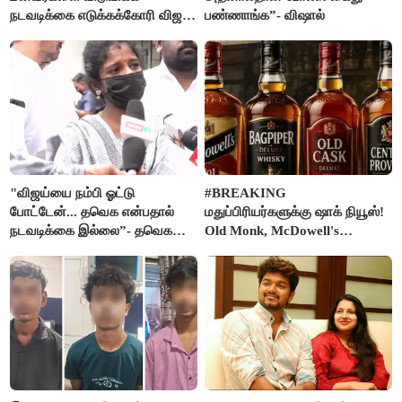
நடவடிக்கை எடுக்கக்கோரி விஜய்
பண்ணாங்க”- விஷால்
கடிதம்
"விஜய்யை நம்பி ஓட்டு
#BREAKING
போட்டேன்... தவெக என்பதால்
மதுப்பிரியர்களுக்கு ஷாக் நியூஸ்!
நடவடிக்கை இல்லை”- தவெக
Old Monk, McDowell's
நிர்வாகியால் பாதிக்கப்பட்ட பெண்
மதுபானங்களை விற்பனை செய்ய
கதறல்
FSSAI தடை