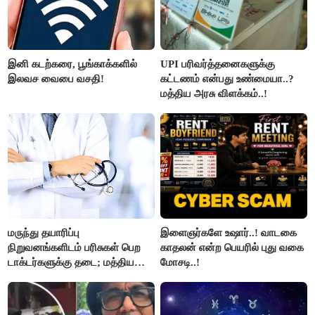
இனி கடற்கரை, பூங்காக்களில்
UPI பரிவர்த்தனைகளுக்கு
இலவச வைபை வசதி!
கட்டணம் என்பது உண்மையா..?
மத்திய அரசு விளக்கம்..!
மருந்து தயாரிப்பு
இளைஞர்களே உஷார்..! வாடகை
நிறுவனங்களிடம் பரிசுகள் பெற
காதலன் என்ற பெயரில் புது வகை
டாக்டர்களுக்கு தடை; மத்திய
மோசடி..!
அரசு உத்தரவு..!