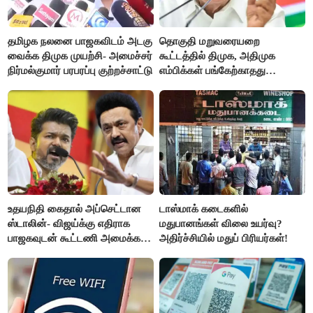
தமிழக நலனை பாஜகவிடம் அடகு
தொகுதி மறுவரையறை
வைக்க திமுக முயற்சி- அமைச்சர்
கூட்டத்தில் திமுக, அதிமுக
நிர்மல்குமார் பரபரப்பு குற்றச்சாட்டு
எம்பிக்கள் பங்கேற்காதது
வருத்தமளிக்கிறது- ப.சிதம்பரம்
உதயநிதி கைதால் அப்செட்டான
டாஸ்மாக் கடைகளில்
ஸ்டாலின்- விஜய்க்கு எதிராக
மதுபானங்கள் விலை உயர்வு?
பாஜகவுடன் கூட்டணி அமைக்க
அதிர்ச்சியில் மதுப் பிரியர்கள்!
திட்டம்