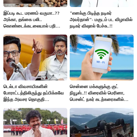
இப்படி கூட மரணம் வருமா..??
"எனக்கு பிடித்த நடிகர்
அக்கா, தங்கை பலி..
அவர்தான்"- மகுடம் பட விழாவில்
கொண்டைக்கடலையால் பறிபோன
நடிகர் விஷால் பேச்சு..!!
உயிர்கள்..!!
டெல்டா விவசாயிகளின்
சென்னை மக்களுக்கு குட்
போராட்டத்திலிருந்து தப்பிக்கவே
நியூஸ்..!! விரைவில் மெரினா,
இந்த அவசர தொகுதி
பெசன்ட் நகர் கடற்கரைகளில்
மறுவரையறை நாடகத்தை
இலவச Wi-Fi வசதி..!!
அரங்கேற்றுகிறார் முதலமைச்சர் -
திமுக ஐடி விங்..!!