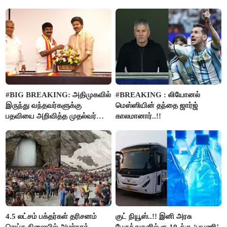
#BIG BREAKING: அதிமுகவில்
#BREAKING : லியோனல்
இருந்து வந்தவர்களுக்கு
மெஸ்ஸியின் தந்தை ஜார்ஜ்
பதவியை அறிவித்த முதல்வர்
காலமானார்..!!
விஜய்..!!
4.5 லட்சம் பக்தர்கள் தரிசனம்
குட் நியூஸ்..!! இனி அரசு