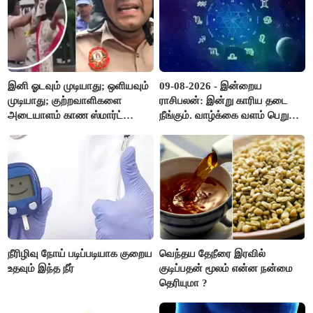
இனி ஓடவும் முடியாது; ஒளியவும்
09-08-2026 - இன்றைய
முடியாது; குற்றவாளிகளை
ராசிபலன்: இன்று காரிய தடை
அடையாளம் காண ஸ்மார்ட்
நீங்கும். வாழ்க்கை வளம் பெறும்.
கண்ணாடிகளை பயன்படுத்த
எதிரில் இருப்பவர்களை
போலீசார் முடிவு..!
எடைபோடுவது நல்லது..!
நீரிழிவு நோய் படிப்படியாக குறைய
வெந்தய தேநீரை இரவில்
உதவும் இந்த நீர்
குடிப்பதன் மூலம் என்ன நன்மை
தெரியுமா ?