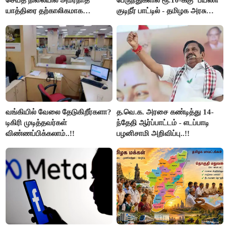
செய்த நிலையில் அமர்நாத்
பேருந்துகளில் ரூ.10-க்கு ‘பயணி’
யாத்திரை தற்காலிகமாக
குடிநீர் பாட்டில் - தமிழக அரசு
நிறுத்தம்..!!
அறிவிப்பு..!!
வங்கியில் வேலை தேடுகிறீர்களா?
த.வெ.க. அரசை கண்டித்து 14-
டிகிரி முடித்தவர்கள்
ந்தேதி ஆர்ப்பாட்டம் - எடப்பாடி
விண்ணப்பிக்கலாம்..!!
பழனிசாமி அறிவிப்பு..!!