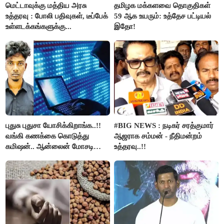
மெட்டாவுக்கு மத்திய அரசு
தமிழக மக்களவை தொகுதிகள்
உத்தரவு : போலி பதிவுகள், டீப்பேக்
59 ஆக உயரும்: உத்தேச பட்டியல்
உள்ளடக்கங்களுக்கு...
இதோ!
புதுசு புதுசா யோசிக்கிறாங்க..!!
#BIG NEWS : நடிகர் சரத்குமார்
வங்கி கணக்கை கொடுத்து
ஆஜராக சம்மன் - நீதிமன்றம்
கமிஷன்.. ஆன்லைன் மோசடி
உத்தரவு..!!
கும்பலுக்கு உதவிய வாலிபர்
கைது..!!