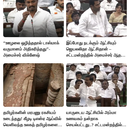
“ஊழலை ஒழித்ததால் டாஸ்மாக்
இப்போது நடக்கும் ஆட்சியும்
வருமானம் அதிகரித்தது”-
ஜெயலலிதா ஆட்சிதான் –
அமைச்சர் விக்னேஷ்
சட்டமன்றத்தில் அமைச்சர் ஆதவ்
அர்ஜுனா அதிரடி பேச்சு!
தமிழர்களின் மரபணு ரகசியம்
யாருடைய ஆட்சியில் அம்மா
உடைந்தது! கீழடி டிஎன்ஏ ஆய்வில்
உணவகம் நன்றாக
வெளிவந்த உலகத் தமிழர்களை
செயல்பட்டது..? சட்டமன்றத்தில்