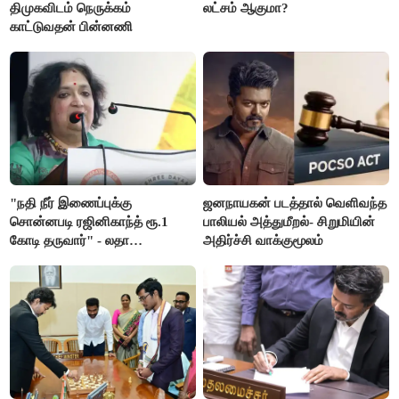
திமுகவிடம் நெருக்கம்
லட்சம் ஆகுமா?
காட்டுவதன் பின்னணி
"நதி நீர் இணைப்புக்கு
ஜனநாயகன் படத்தால் வெளிவந்த
சொன்னபடி ரஜினிகாந்த் ரூ.1
பாலியல் அத்துமீறல்- சிறுமியின்
கோடி தருவார்" - லதா
அதிர்ச்சி வாக்குமூலம்
ரஜினிகாந்த்