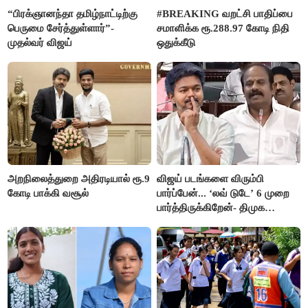
“பிரக்ஞானந்தா தமிழ்நாட்டிற்கு
#BREAKING வறட்சி பாதிப்பை
பெருமை சேர்த்துள்ளார்”-
சமாளிக்க ரூ.288.97 கோடி நிதி
முதல்வர் விஜய்
ஒதுக்கீடு
அறநிலைத்துறை அதிரடியால் ரூ.9
விஜய் படங்களை விரும்பி
கோடி பாக்கி வசூல்
பார்ப்பேன்... ‘லவ் டுடே’ 6 முறை
பார்த்திருக்கிறேன்- திமுக
எம்.எல்.ஏ.நெகிழ்ச்சி