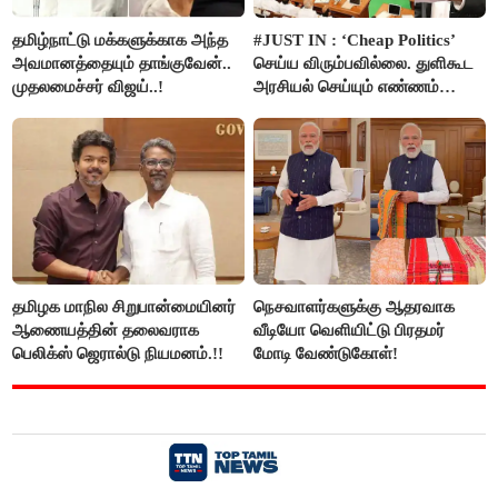
தமிழ்நாட்டு மக்களுக்காக அந்த
#JUST IN : ‘Cheap Politics’
அவமானத்தையும் தாங்குவேன்..
செய்ய விரும்பவில்லை. துளிகூட
முதலமைச்சர் விஜய்..!
அரசியல் செய்யும் எண்ணம்
இல்லை - உதயநிதிக்கு முதல்வர்
விஜய் பதில்!
தமிழக மாநில சிறுபான்மையினர்
நெசவாளர்களுக்கு ஆதரவாக
ஆணையத்தின் தலைவராக
வீடியோ வெளியிட்டு பிரதமர்
பெலிக்ஸ் ஜெரால்டு நியமனம்.!!
மோடி வேண்டுகோள்!