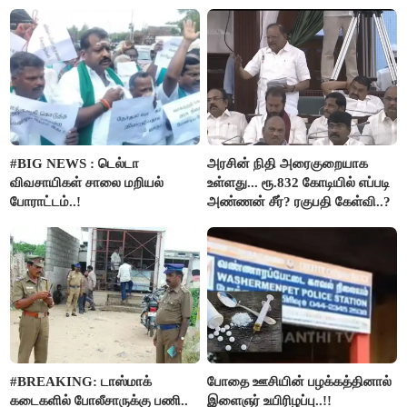
மெய்சிலிர்க்க வைக்கும் உண்மை!
நடந்த காரசார விவாதம்..!
#BIG NEWS : டெல்டா
அரசின் நிதி அரைகுறையாக
விவசாயிகள் சாலை மறியல்
உள்ளது... ரூ.832 கோடியில் எப்படி
போராட்டம்..!
அண்ணன் சீர்? ரகுபதி கேள்வி..?
#BREAKING: டாஸ்மாக்
போதை ஊசியின் பழக்கத்தினால்
கடைகளில் போலீசாருக்கு பணி..
இளைஞர் உயிரிழப்பு..!!