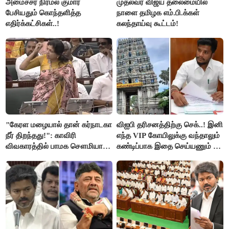
அமைச்சர் நிர்மல் குமார்
முதல்வர் விஜய் தலைமையில்
பேசியதும் கொந்தளித்த
நாளை தமிழக எம்.பி.க்கள்
எதிர்க்கட்சிகள்..!
கலந்தாய்வு கூட்டம்!
"கேரள மழையால் தான் கர்நாடகா
விஐபி தரிசனத்திற்கு செக்..! இனி
நீர் திறந்தது!": காவிரி
எந்த VIP கோயிலுக்கு வந்தாலும்
விவகாரத்தில் பாமக சௌமியா
கண்டிப்பாக இதை செய்யணும் -
அன்புமணி சாடல்!
அமைச்சர் ரமேஷ்..!