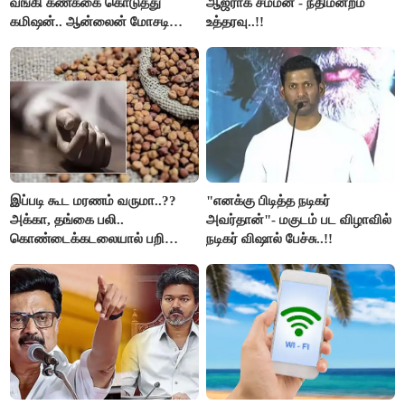
வங்கி கணக்கை கொடுத்து
ஆஜராக சம்மன் - நீதிமன்றம்
கமிஷன்.. ஆன்லைன் மோசடி
உத்தரவு..!!
கும்பலுக்கு உதவிய வாலிபர்
கைது..!!
இப்படி கூட மரணம் வருமா..??
"எனக்கு பிடித்த நடிகர்
அக்கா, தங்கை பலி..
அவர்தான்"- மகுடம் பட விழாவில்
கொண்டைக்கடலையால் பறிபோன
நடிகர் விஷால் பேச்சு..!!
உயிர்கள்..!!