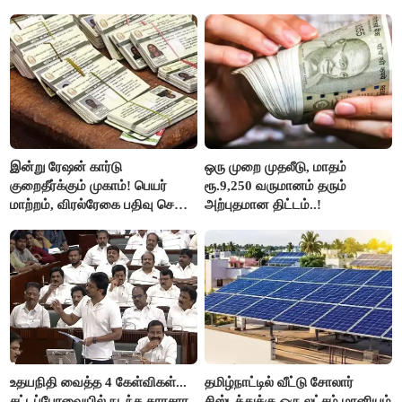
அப்பாவிடம் கேளுங்கள்" என
ஆதவ் அர்ஜுனா பதிலடி!
இன்று ரேஷன் கார்டு
ஒரு முறை முதலீடு, மாதம்
குறைதீர்க்கும் முகாம்! பெயர்
ரூ.9,250 வருமானம் தரும்
மாற்றம், விரல்ரேகை பதிவு செய்ய
அற்புதமான திட்டம்..!
அரிய வாய்ப்பு!
உதயநிதி வைத்த 4 கேள்விகள்...
தமிழ்நாட்டில் வீட்டு சோலார்
சட்டப்பேரவையில் நடந்த காரசார
சிஸ்டத்துக்கு ஒரு லட்சம் மானியம்