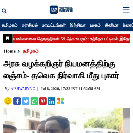
தமிழகம்
அரசியல்
மாவட்டங்கள்
இந்தியா
உலகம்
சினிமா
க்ரைம
Home
தமிழகம்
அரசு வழக்கறிஞர் நியமனத்திற்கு
லஞ்சம்- தவெக நிர்வாகி மீது புகார்
By
Jul 8, 2026, 17:22 IST
11:52:58 AM
AISHWARYA G