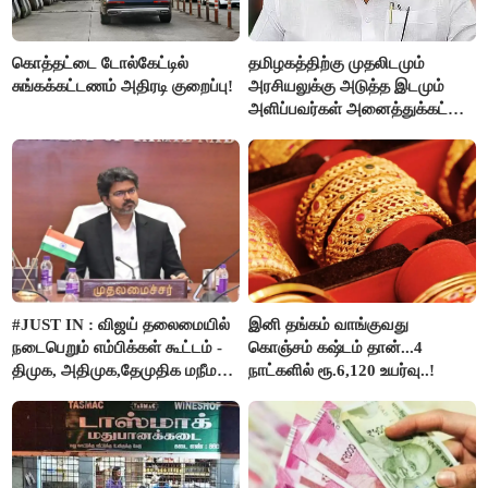
கொத்தட்டை டோல்கேட்டில்
தமிழகத்திற்கு முதலிடமும்
சுங்கக்கட்டணம் அதிரடி குறைப்பு!
அரசியலுக்கு அடுத்த இடமும்
அளிப்பவர்கள் அனைத்துக்கட்சி
கூட்டத்தில் நிச்சயம்
பங்கேற்பார்கள் - மாணிக்கம்
தாகூர்..!!
#JUST IN : விஜய் தலைமையில்
இனி தங்கம் வாங்குவது
நடைபெறும் எம்பிக்கள் கூட்டம் -
கொஞ்சம் கஷ்டம் தான்...4
திமுக, அதிமுக,தேமுதிக மநீம
நாட்களில் ரூ.6,120 உயர்வு..!
புறக்கணிப்பு..!