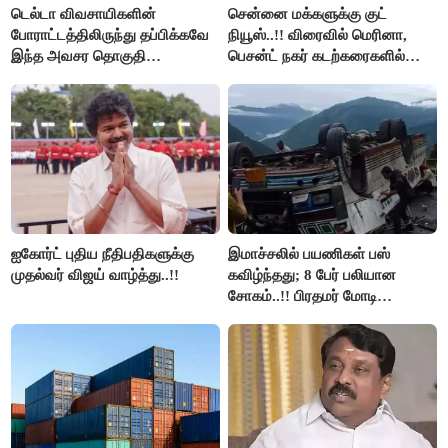
டெல்டா விவசாயிகளின்
சென்னை மக்களுக்கு குட்
போராட்டத்திலிருந்து தப்பிக்கவே
நியூஸ்..!! விரைவில் மெரினா,
இந்த அவசர தொகுதி
பெசன்ட் நகர் கடற்கரைகளில்
மறுவரையறை நாடகத்தை
இலவச Wi-Fi வசதி..!!
அரங்கேற்றுகிறார் முதலமைச்சர் -
திமுக ஐடி விங்..!!
ஐகோர்ட் புதிய நீதிபதிகளுக்கு
இமாச்சலில் பயணிகள் பஸ்
முதல்வர் விஜய் வாழ்த்து..!!
கவிழ்ந்தது; 8 பேர் பலியான
சோகம்..!! பிரதமர் மோடி
இரங்கல்..!!