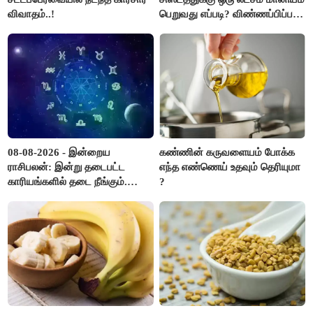
விவாதம்..!
பெறுவது எப்படி? விண்ணப்பிப்பது
எப்படி?
08-08-2026 - இன்றைய
கண்ணின் கருவளையம் போக்க
ராசிபலன்: இன்று தடைபட்ட
எந்த எண்ணெய் உதவும் தெரியுமா
காரியங்களில் தடை நீங்கும்.
?
பணவரத்து எதிர்பார்த்தபடி
இருக்கும். ஆன்மீக எண்ணம்
அதிகரிக்கும்..!