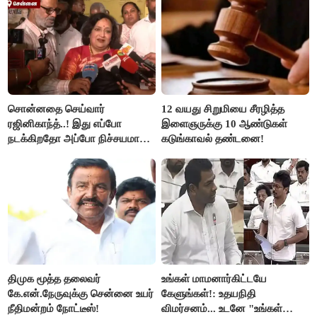
சொன்னதை செய்வார்
12 வயது சிறுமியை சீரழித்த
ரஜினிகாந்த்..! இது எப்போ
இளைஞருக்கு 10 ஆண்டுகள்
நடக்கிறதோ அப்போ நிச்சயமாக
கடுங்காவல் தண்டனை!
ரஜினி ₹1 கோடி தருவார் - லதா
ரஜினிகாந்த்..!
திமுக மூத்த தலைவர்
உங்கள் மாமனார்கிட்டயே
கே.என்.நேருவுக்கு சென்னை உயர்
கேளுங்கள்!: உதயநிதி
நீதிமன்றம் நோட்டீஸ்!
விமர்சனம்... உடனே "உங்கள்