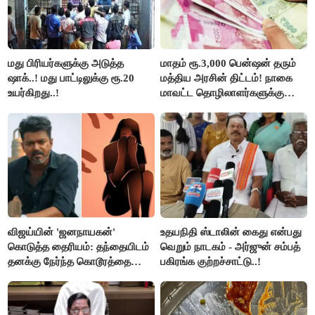
மது பிரியர்களுக்கு அடுத்த
மாதம் ரூ.3,000 பென்ஷன் தரும்
ஷாக்..! மது பாட்டிலுக்கு ரூ.20
மத்திய அரசின் திட்டம்! நாகை
உயர்கிறது..!
மாவட்ட தொழிலாளர்களுக்கு
ஆட்சியர் வெளியிட்ட சூப்பர்
செய்தி!
விஜய்யின் 'ஜனநாயகன்'
உதயநிதி ஸ்டாலின் கைது என்பது
கொடுத்த தைரியம்: தந்தையிடம்
வெறும் நாடகம் - அர்ஜுன் சம்பத்
தனக்கு நேர்ந்த கொடூரத்தை
பகிரங்க குற்றச்சாட்டு..!
கூறிய சிறுமி!