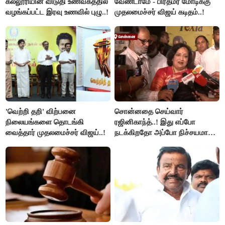
கல்லூரியின் விடுதி உணவகத்தில்
வேண்டாமே - பிரதமர் மோடிக்கு
வழங்கப்பட்ட இரவு உணவில் புழு..!
முதலமைச்சர் விஜய் கடிதம்..!
'வெற்றி தறி' விற்பனை
சொன்னதை செய்வார்
நிலையங்களை தொடங்கி
ரஜினிகாந்த்..! இது எப்போ
வைத்தார் முதலமைச்சர் விஜய்..!
நடக்கிறதோ அப்போ நிச்சயமாக
ரஜினி ₹1 கோடி தருவார் - லதா
ரஜினிகாந்த்..!