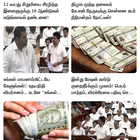
12 வயது சிறுமியை சீரழித்த
திமுக மூத்த தலைவர்
இளைஞருக்கு 10 ஆண்டுகள்
கே.என்.நேருவுக்கு சென்னை உயர்
கடுங்காவல் தண்டனை!
நீதிமன்றம் நோட்டீஸ்!
உங்கள் மாமனார்கிட்டயே
இன்று ரேஷன் கார்டு
கேளுங்கள்!: உதயநிதி
குறைதீர்க்கும் முகாம்! பெயர்
விமர்சனம்... உடனே "உங்கள்
மாற்றம், விரல்ரேகை பதிவு செய்ய
அப்பாவிடம் கேளுங்கள்" என
அரிய வாய்ப்பு!
ஆதவ் அர்ஜுனா பதிலடி!