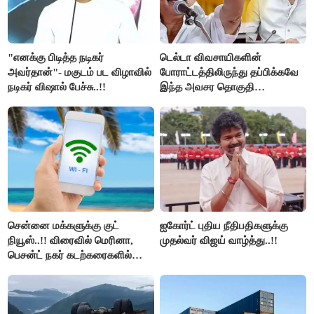
"எனக்கு பிடித்த நடிகர்
டெல்டா விவசாயிகளின்
அவர்தான்"- மகுடம் பட விழாவில்
போராட்டத்திலிருந்து தப்பிக்கவே
நடிகர் விஷால் பேச்சு..!!
இந்த அவசர தொகுதி
மறுவரையறை நாடகத்தை
அரங்கேற்றுகிறார் முதலமைச்சர் -
திமுக ஐடி விங்..!!
சென்னை மக்களுக்கு குட்
ஐகோர்ட் புதிய நீதிபதிகளுக்கு
நியூஸ்..!! விரைவில் மெரினா,
முதல்வர் விஜய் வாழ்த்து..!!
பெசன்ட் நகர் கடற்கரைகளில்
இலவச Wi-Fi வசதி..!!