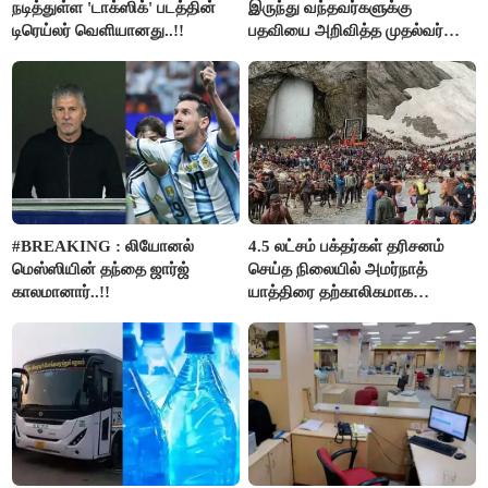
நடித்துள்ள 'டாக்‌ஸிக்' படத்தின்
இருந்து வந்தவர்களுக்கு
டிரெய்லர் வெளியானது..!!
பதவியை அறிவித்த முதல்வர்
விஜய்..!!
#BREAKING : லியோனல்
4.5 லட்சம் பக்தர்கள் தரிசனம்
மெஸ்ஸியின் தந்தை ஜார்ஜ்
செய்த நிலையில் அமர்நாத்
காலமானார்..!!
யாத்திரை தற்காலிகமாக
நிறுத்தம்..!!