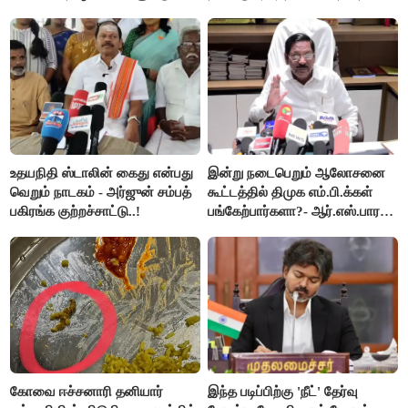
ஆட்சியர் வெளியிட்ட சூப்பர்
கூறிய சிறுமி!
செய்தி!
உதயநிதி ஸ்டாலின் கைது என்பது
இன்று நடைபெறும் ஆலோசனை
வெறும் நாடகம் - அர்ஜுன் சம்பத்
கூட்டத்தில் திமுக எம்.பி.க்கள்
பகிரங்க குற்றச்சாட்டு..!
பங்கேற்பார்களா?- ஆர்.எஸ்.பாரதி
விளக்கம்..!
கோவை ஈச்சனாரி தனியார்
இந்த படிப்பிற்கு 'நீட்' தேர்வு