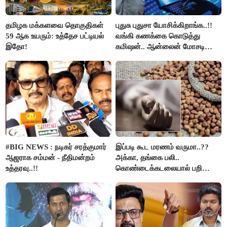
தமிழக மக்களவை தொகுதிகள்
புதுசு புதுசா யோசிக்கிறாங்க..!!
59 ஆக உயரும்: உத்தேச பட்டியல்
வங்கி கணக்கை கொடுத்து
இதோ!
கமிஷன்.. ஆன்லைன் மோசடி
கும்பலுக்கு உதவிய வாலிபர்
கைது..!!
#BIG NEWS : நடிகர் சரத்குமார்
இப்படி கூட மரணம் வருமா..??
ஆஜராக சம்மன் - நீதிமன்றம்
அக்கா, தங்கை பலி..
உத்தரவு..!!
கொண்டைக்கடலையால் பறிபோன
உயிர்கள்..!!