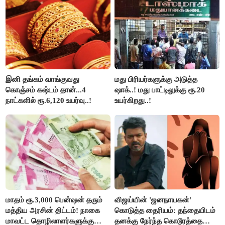
பங்கேற்பார்கள் - மாணிக்கம்
தாகூர்..!!
இனி தங்கம் வாங்குவது
மது பிரியர்களுக்கு அடுத்த
கொஞ்சம் கஷ்டம் தான்...4
ஷாக்..! மது பாட்டிலுக்கு ரூ.20
நாட்களில் ரூ.6,120 உயர்வு..!
உயர்கிறது..!
மாதம் ரூ.3,000 பென்ஷன் தரும்
விஜய்யின் 'ஜனநாயகன்'
மத்திய அரசின் திட்டம்! நாகை
கொடுத்த தைரியம்: தந்தையிடம்
மாவட்ட தொழிலாளர்களுக்கு
தனக்கு நேர்ந்த கொடூரத்தை