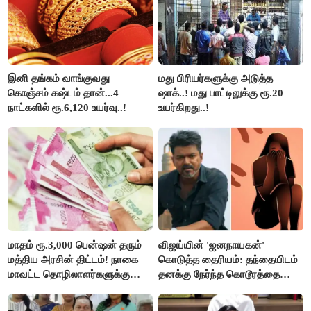
இனி தங்கம் வாங்குவது
மது பிரியர்களுக்கு அடுத்த
கொஞ்சம் கஷ்டம் தான்...4
ஷாக்..! மது பாட்டிலுக்கு ரூ.20
நாட்களில் ரூ.6,120 உயர்வு..!
உயர்கிறது..!
மாதம் ரூ.3,000 பென்ஷன் தரும்
விஜய்யின் 'ஜனநாயகன்'
மத்திய அரசின் திட்டம்! நாகை
கொடுத்த தைரியம்: தந்தையிடம்
மாவட்ட தொழிலாளர்களுக்கு
தனக்கு நேர்ந்த கொடூரத்தை
ஆட்சியர் வெளியிட்ட சூப்பர்
கூறிய சிறுமி!
செய்தி!