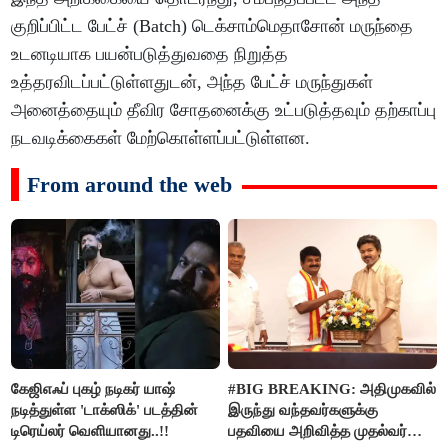
குறிப்பிட்ட பேட்ச் (Batch) டெக்சாம்மெதாசோன் மருந்தை
உடனடியாக பயன்படுத்துவதை நிறுத்த
உத்தரவிடப்பட்டுள்ளதுடன், அந்த பேட்ச் மருந்துகள்
அனைத்தையும் தீவிர சோதனைக்கு உட்படுத்தவும் தற்காப்பு
நடவடிக்கைகள் மேற்கொள்ளப்பட்டுள்ளன.
From around the web
கேஜிஎஃப் புகழ் நடிகர் யாஷ்
#BIG BREAKING: அதிமுகவில்
நடித்துள்ள 'டாக்‌ஸிக்' படத்தின்
இருந்து வந்தவர்களுக்கு
டிரெய்லர் வெளியானது..!!
பதவியை அறிவித்த முதல்வர்