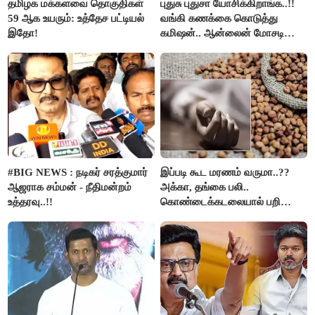
தமிழக மக்களவை தொகுதிகள்
புதுசு புதுசா யோசிக்கிறாங்க..!!
59 ஆக உயரும்: உத்தேச பட்டியல்
வங்கி கணக்கை கொடுத்து
இதோ!
கமிஷன்.. ஆன்லைன் மோசடி
கும்பலுக்கு உதவிய வாலிபர்
கைது..!!
#BIG NEWS : நடிகர் சரத்குமார்
இப்படி கூட மரணம் வருமா..??
ஆஜராக சம்மன் - நீதிமன்றம்
அக்கா, தங்கை பலி..
உத்தரவு..!!
கொண்டைக்கடலையால் பறிபோன
உயிர்கள்..!!