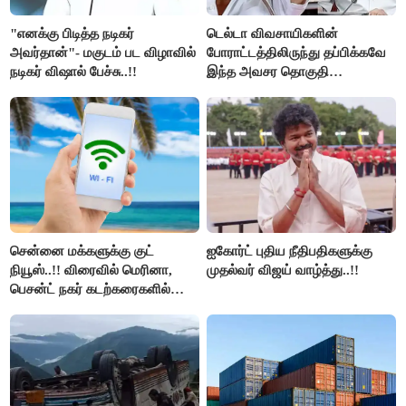
"எனக்கு பிடித்த நடிகர்
டெல்டா விவசாயிகளின்
அவர்தான்"- மகுடம் பட விழாவில்
போராட்டத்திலிருந்து தப்பிக்கவே
நடிகர் விஷால் பேச்சு..!!
இந்த அவசர தொகுதி
மறுவரையறை நாடகத்தை
அரங்கேற்றுகிறார் முதலமைச்சர் -
திமுக ஐடி விங்..!!
சென்னை மக்களுக்கு குட்
ஐகோர்ட் புதிய நீதிபதிகளுக்கு
நியூஸ்..!! விரைவில் மெரினா,
முதல்வர் விஜய் வாழ்த்து..!!
பெசன்ட் நகர் கடற்கரைகளில்
இலவச Wi-Fi வசதி..!!