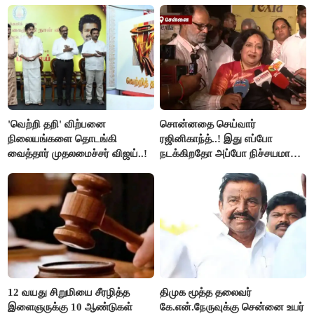
'வெற்றி தறி' விற்பனை
சொன்னதை செய்வார்
நிலையங்களை தொடங்கி
ரஜினிகாந்த்..! இது எப்போ
வைத்தார் முதலமைச்சர் விஜய்..!
நடக்கிறதோ அப்போ நிச்சயமாக
ரஜினி ₹1 கோடி தருவார் - லதா
ரஜினிகாந்த்..!
12 வயது சிறுமியை சீரழித்த
திமுக மூத்த தலைவர்
இளைஞருக்கு 10 ஆண்டுகள்
கே.என்.நேருவுக்கு சென்னை உயர்