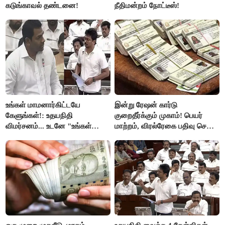
கடுங்காவல் தண்டனை!
நீதிமன்றம் நோட்டீஸ்!
உங்கள் மாமனார்கிட்டயே
இன்று ரேஷன் கார்டு
கேளுங்கள்!: உதயநிதி
குறைதீர்க்கும் முகாம்! பெயர்
விமர்சனம்... உடனே "உங்கள்
மாற்றம், விரல்ரேகை பதிவு செய்ய
அப்பாவிடம் கேளுங்கள்" என
அரிய வாய்ப்பு!
ஆதவ் அர்ஜுனா பதிலடி!