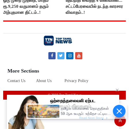
ஒரு முறை முதலீடு, மாதம்
உதயநிதி வைத்த 4 கேள்விகள்...
ரூ.9,250 வருமானம் தரும்
சட்டப்பேரவையில் நடந்த காரசார
அற்புதமான திட்டம்..!
விவாதம்..!
More Sections
Contact Us
About Us
Privacy Policy
© 2019 Top Tamil News
தமிழக மக்களவை தொகுதிகள்
59 ஆக உயரும்: உத்தேச பட்டியல்
இதோ!