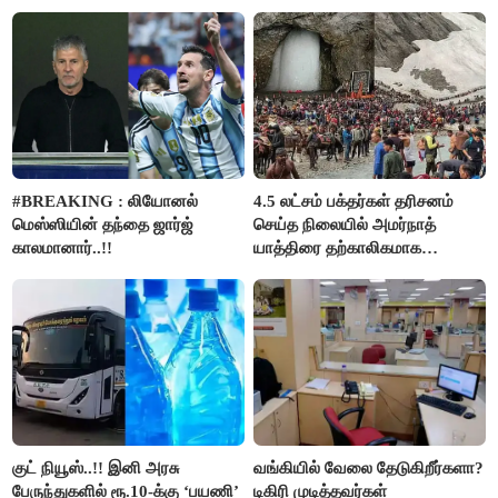
விஜய்..!!
#BREAKING : லியோனல்
4.5 லட்சம் பக்தர்கள் தரிசனம்
மெஸ்ஸியின் தந்தை ஜார்ஜ்
செய்த நிலையில் அமர்நாத்
காலமானார்..!!
யாத்திரை தற்காலிகமாக
நிறுத்தம்..!!
குட் நியூஸ்..!! இனி அரசு
வங்கியில் வேலை தேடுகிறீர்களா?
பேருந்துகளில் ரூ.10-க்கு ‘பயணி’
டிகிரி முடித்தவர்கள்