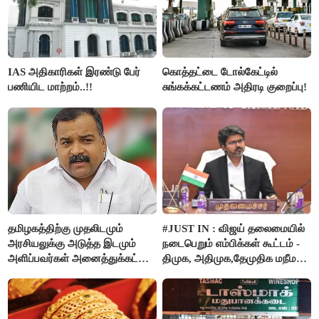
IAS அதிகாரிகள் இரண்டு பேர்
கொத்தட்டை டோல்கேட்டில்
பணியிட மாற்றம்..!!
சுங்கக்கட்டணம் அதிரடி குறைப்பு!
தமிழகத்திற்கு முதலிடமும்
#JUST IN : விஜய் தலைமையில்
அரசியலுக்கு அடுத்த இடமும்
நடைபெறும் எம்பிக்கள் கூட்டம் -
அளிப்பவர்கள் அனைத்துக்கட்சி
திமுக, அதிமுக,தேமுதிக மநீம
கூட்டத்தில் நிச்சயம்
புறக்கணிப்பு..!
பங்கேற்பார்கள் - மாணிக்கம்
தாகூர்..!!