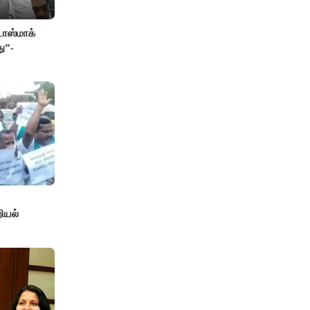
ாஸ்மாக்
ு”-
ியல்