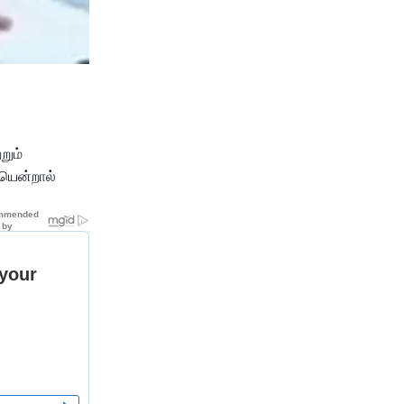
றும்
ையென்றால்