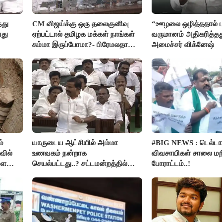
்து
CM விஜய்க்கு ஒரு தலைகுனிவு
“ஊழலை ஒழித்ததால் ட
யது
ஏற்பட்டால் தமிழக மக்கள் நாங்கள்
வருமானம் அதிகரித்தத
சும்மா இருப்போமா?- பிரேமலதா
அமைச்சர் விக்னேஷ்
விஜயகாந்த்
்
யாருடைய ஆட்சியில் அம்மா
#BIG NEWS : டெல்டா
வில்
உணவகம் நன்றாக
விவசாயிகள் சாலை மற
ளை
செயல்பட்டது..? சட்டமன்றத்தில்
போராட்டம்..!
்மை!
நடந்த காரசார விவாதம்..!