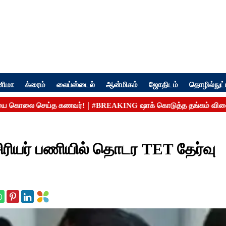
னிமா
க்ரைம்
லைப்ஸ்டைல்
ஆன்மிகம்
ஜோதிடம்
தொழில்நுட்
ரியர் பணியில் தொடர TET தேர்வு