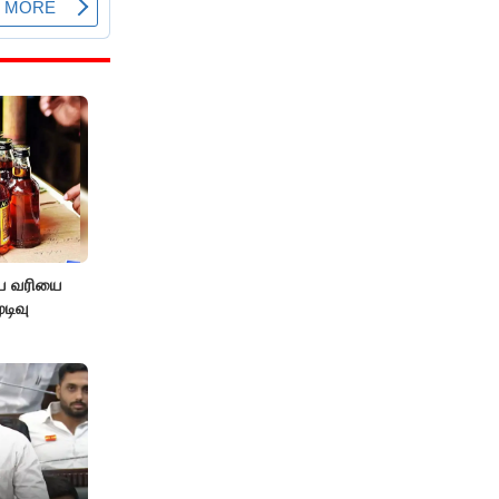
ிய வரியை
டிவு