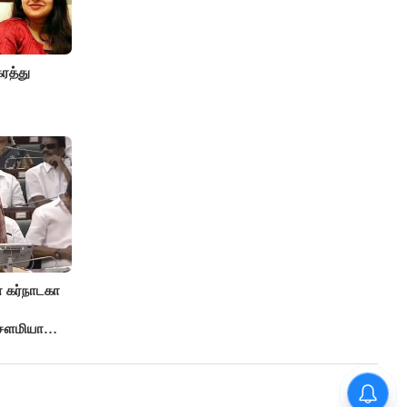
ரத்து
 கர்நாடகா
 சௌமியா