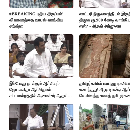
#BREAKING புதிய திருப்பம்!
லாட்டரி நிறுவனத்திடம் இருந
விவாகரத்தை வாபஸ் வாங்கிய
திமுக ரூ.900 கோடி வாங்கி
சங்கீதா
ஏன்? - ஆதவ் அர்ஜுனா
இப்போது நடக்கும் ஆட்சியும்
தமிழர்களின் மரபணு ரகசியம
ஜெயலலிதா ஆட்சிதான் –
உடைந்தது! கீழடி டிஎன்ஏ ஆய்
சட்டமன்றத்தில் அமைச்சர் ஆதவ்
வெளிவந்த உலகத் தமிழர்க
அர்ஜுனா அதிரடி பேச்சு!
மெய்சிலிர்க்க வைக்கும் உண