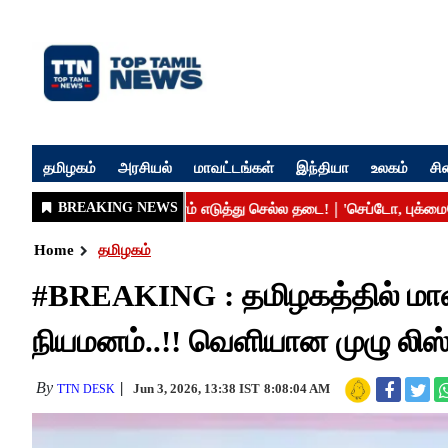
தமிழகம்
அரசியல்
மாவட்டங்கள்
இந்தியா
உலகம்
சி
Home
தமிழகம்
#BREAKING : தமிழகத்தில் மாவ
நியமனம்..!! வெளியான முழு லிஸ்
By
Jun 3, 2026, 13:38 IST
8:08:04 AM
TTN DESK