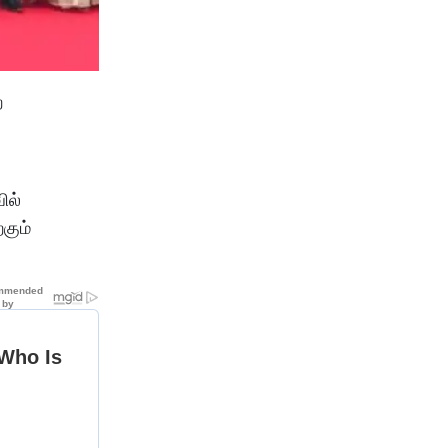
ற
ில்
கும்