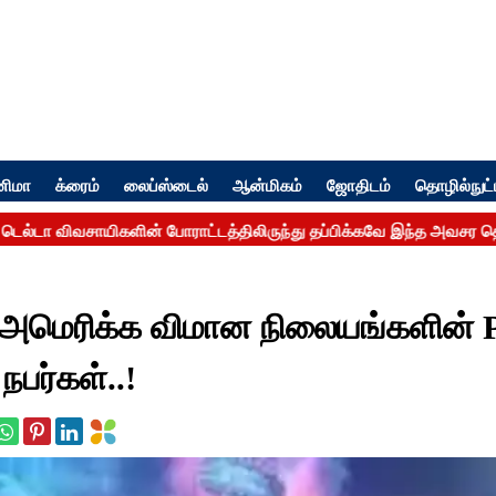
னிமா
க்ரைம்
லைப்ஸ்டைல்
ஆன்மிகம்
ஜோதிடம்
தொழில்நுட்
!! அமெரிக்க விமான நிலையங்களின் 
பர்கள்..!