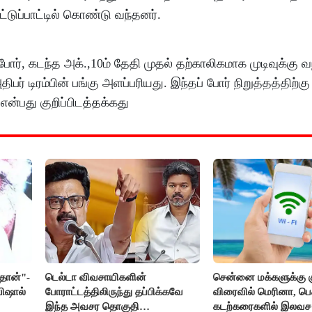
்டுப்பாட்டில் கொண்டு வந்தனர்.
, கடந்த அக்.,10ம் தேதி முதல் தற்காலிகமாக முடிவுக்கு வந
ர் டிரம்பின் பங்கு அளப்பரியது. இந்தப் போர் நிறுத்தத்திற்க
என்பது குறிப்பிடத்தக்கது
்தான்"-
டெல்டா விவசாயிகளின்
சென்னை மக்களுக்கு குட
விஷால்
போராட்டத்திலிருந்து தப்பிக்கவே
விரைவில் மெரினா, பெச
இந்த அவசர தொகுதி
கடற்கரைகளில் இலவச