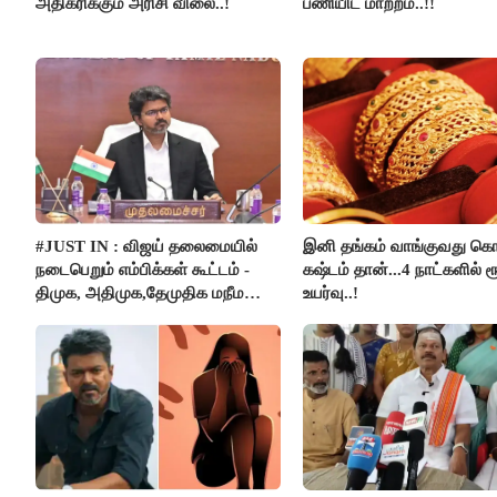
அதிகரிக்கும் அரிசி விலை..!
பணியிட மாற்றம்..!!
#JUST IN : விஜய் தலைமையில்
இனி தங்கம் வாங்குவது கொ
நடைபெறும் எம்பிக்கள் கூட்டம் -
கஷ்டம் தான்...4 நாட்களில் ர
திமுக, அதிமுக,தேமுதிக மநீம
உயர்வு..!
புறக்கணிப்பு..!