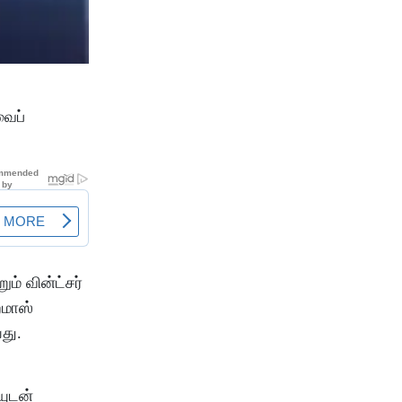
வைப்
் வின்ட்சர்
ஹமாஸ்
து.
யுடன்