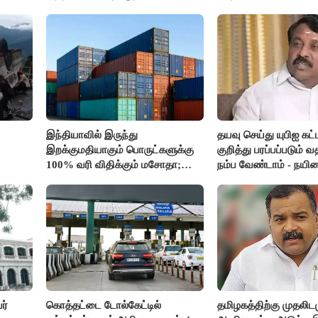
மறுவரையறை நாடகத்தை
வசதி..!!
அரங்கேற்றுகிறார் முதலமைச்சர் -
திமுக ஐடி விங்..!!
இந்தியாவில் இருந்து
தயவு செய்து யுபிஐ கட
இறக்குமதியாகும் பொருட்களுக்கு
குறித்து பரப்பப்படும்
100% வரி விதிக்கும் மசோதா;
நம்ப வேண்டாம் - நயின
அமெரிக்கா நிறைவேற்றம்..!!
நாகேந்திரன்..!!
ர்
கொத்தட்டை டோல்கேட்டில்
தமிழகத்திற்கு முதலிடம