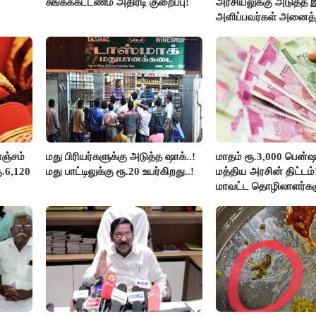
சுங்கக்கட்டணம் அதிரடி குறைப்பு!
அரசியலுக்கு அடுத்த 
அளிப்பவர்கள் அனைத்த
கூட்டத்தில் நிச்சயம் பங
- மாணிக்கம் தாகூர்..!!
ஞ்சம்
மது பிரியர்களுக்கு அடுத்த ஷாக்..!
மாதம் ரூ.3,000 பென்ஷ
ூ.6,120
மது பாட்டிலுக்கு ரூ.20 உயர்கிறது..!
மத்திய அரசின் திட்டம
மாவட்ட தொழிலாளர்கள
ஆட்சியர் வெளியிட்ட சூ
செய்தி!