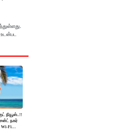
்துள்ளது.
ு உடன்பட
் நியூஸ்..!!
ன்ட் நகர்
 Wi-Fi