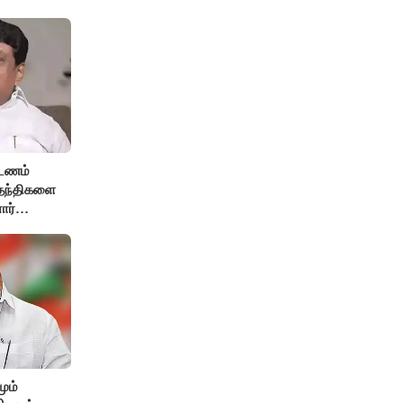
்டணம்
 வதந்திகளை
ார்
ும்