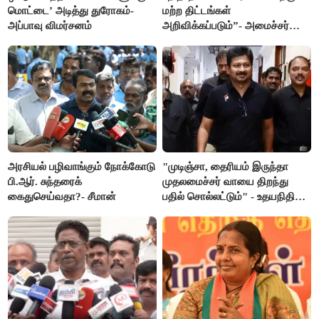
மொட்டை’ அடித்து துரோகம்-
மற்ற திட்டங்கள்
அப்பாவு விமர்சனம்
அறிவிக்கப்படும்”- அமைச்சர்
நிர்மல்குமார் விளக்கம்
அரசியல் பழிவாங்கும் நோக்கோடு
"முடிஞ்சா, தைரியம் இருந்தா
பி.ஆர். சுந்தரைக்
முதலமைச்சர் வாயை திறந்து
கைதுசெய்வதா?- சீமான்
பதில் சொல்லட்டும்" - உதயநிதி
ஸ்டாலின்