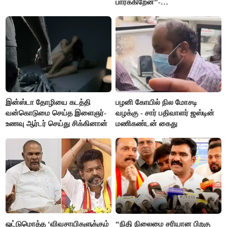
பார்க்கிறேன்”-
எம்.ஆர்.கே.பன்னீர்செல்வம்
இன்ஸ்டா தோழியை கடத்தி
பழனி கோயில் நில மோசடி
வன்கொடுமை செய்த இளைஞர்-
வழக்கு - சார் பதிவாளர் ஜஸ்டின்
உணவு ஆர்டர் செய்து சிக்கினான்
மணிகண்டன் கைது
ஒட்டுமொத்த ‘விவசாயிகளுக்கும்
“நிதி நிலைமை சரியான பிறகு