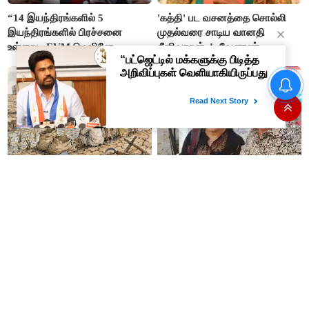
“14 இயந்திரங்களில் 5
'கத்தி' பட வசனத்தை சொல்லி
இயந்திரங்களில் பிரச்சனை
முதல்வரை சாடிய வானதி
உள்ளது.. EVM மெஷினே
சீனிவாசன்..!: வேளாண்
பிரச்சனையா இருக்கு”- என்.ஆர்.
பட்ஜெட்டுக்கு பாஜக கடும்
இளங்கோ
எதிர்ப்பு!
திட்டங்களுக்கு 'வெற்றி' லேபிள்
#BREAKING : பிரபல
ஒட்டினால் மட்டுமே போதுமா? -
தொழிலதிபர் பி.ஆர்.சுந்தர்
மு.க.ஸ்டாலின்..!
பெங்களூருவில் கைது..!