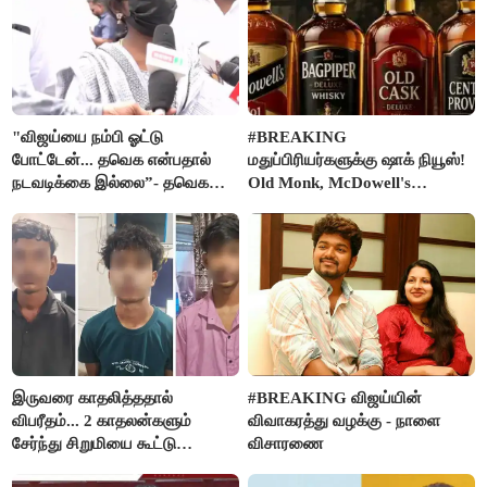
"விஜய்யை நம்பி ஓட்டு
#BREAKING
போட்டேன்... தவெக என்பதால்
மதுப்பிரியர்களுக்கு ஷாக் நியூஸ்!
நடவடிக்கை இல்லை”- தவெக
Old Monk, McDowell's
நிர்வாகியால் பாதிக்கப்பட்ட பெண்
மதுபானங்களை விற்பனை செய்ய
கதறல்
FSSAI தடை
இருவரை காதலித்ததால்
#BREAKING விஜய்யின்
விபரீதம்... 2 காதலன்களும்
விவாகரத்து வழக்கு - நாளை
சேர்ந்து சிறுமியை கூட்டு
விசாரணை
வன்கொடுமை செய்து கொலை