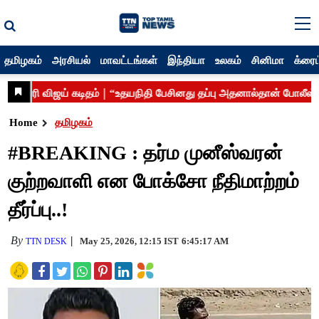
தமிழகம்
அரசியல்
மாவட்டங்கள்
இந்தியா
உலகம்
சினிமா
க்ரைம
Home
தமிழகம்
#BREAKING : தர்ம முனீஸ்வரன்
குற்றவாளி என போக்சோ நீதிமாற்றம்
தீர்ப்பு..!
By
May 25, 2026, 12:15 IST
6:45:17 AM
TTN DESK