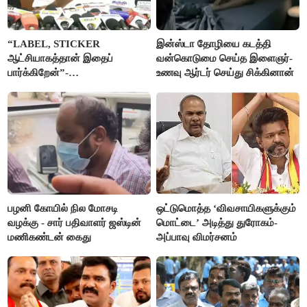
“LABEL, STICKER
இன்ஸ்டா தோழியை கடத்தி
ஆட்சியாகத்தான் இதைப்
வன்கொடுமை செய்த இளைஞர்-
பார்க்கிறேன்”-
உணவு ஆர்டர் செய்து சிக்கினான்
எம்.ஆர்.கே.பன்னீர்செல்வம்
பழனி கோயில் நில மோசடி
ஒட்டுமொத்த ‘விவசாயிகளுக்கும்
வழக்கு - சார் பதிவாளர் ஜஸ்டின்
மொட்டை’ அடித்து துரோகம்-
மணிகண்டன் கைது
அப்பாவு விமர்சனம்