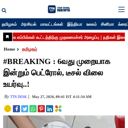
தமிழகம்
அரசியல்
மாவட்டங்கள்
இந்தியா
உலகம்
சினிமா
க்ரைம
Home
தமிழகம்
#BREAKING : 6வது முறையாக
இன்றும் பெட்ரோல், டீசல் விலை
உயர்வு..!
By
May 27, 2026, 09:41 IST
4:11:34 AM
TTN DESK