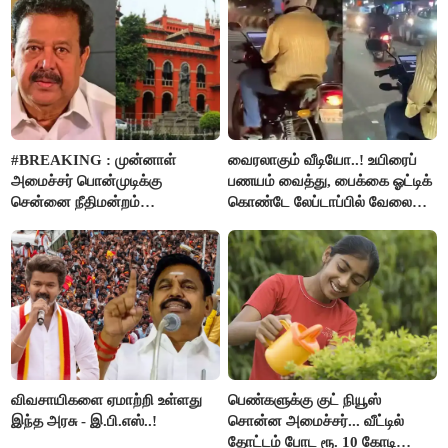
#BREAKING : முன்னாள்
வைரலாகும் வீடியோ..! உயிரைப்
அமைச்சர் பொன்முடிக்கு
பணயம் வைத்து, பைக்கை ஓட்டிக்
சென்னை நீதிமன்றம்
கொண்டே லேப்டாப்பில் வேலை
பிடிவாரண்ட்..!
பார்த்த நபர்..!
விவசாயிகளை ஏமாற்றி உள்ளது
பெண்களுக்கு குட் நியூஸ்
இந்த அரசு - இ.பி.எஸ்..!
சொன்ன அமைச்சர்... வீட்டில்
தோட்டம் போட ரூ. 10 கோடி