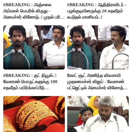
#BREAKING : அஞ்சலை
#BREAKING : ஆதிதிராவிடர் –
அம்மாள் பெயரில் விருது -
பழங்குடியினருக்கு 20 சதவீதம்
அமைச்சர் வினோத்..! முதல் பரிசு
கூடுதல் மானியம்..!
ரூ.2.50 லட்சம் வழங்கப்படும்..!
#BREAKING : குட் நியூஸ்..!
கோட் சூட் அணிந்த விவசாயி
வேளாண் பொருட்களுக்கு 100
முதலமைச்சர் விஜய் - வேளாண்
சதவீதம் பயிர்க்காப்பீடு
பட்ஜெட்டில் அமைச்சர் வினோத்
வழங்கபடும் - அமைச்சர்
பெருமிதம்..!
வினோத்..!