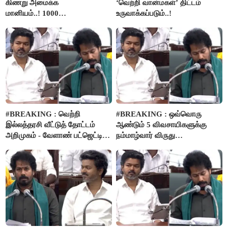
கிணறு அமைக்க
‘வெற்றி வான்மகள்’ திட்டம்
மானியம்..! 1000
உருவாக்கப்படும்..!
விவசாயிகளுக்கு மானியத்தில்
பம்புசெட் வழங்கப்படும்..!
#BREAKING : வெற்றி
#BREAKING : ஒவ்வொரு
இல்லத்தரசி வீட்டுத் தோட்டம்
ஆண்டும் 5 விவசாயிகளுக்கு
அறிமுகம் - வேளாண் பட்ஜெட்டில்
நம்மாழ்வார் விருது
அறிவிப்பு..!
வழங்கப்படும்..!