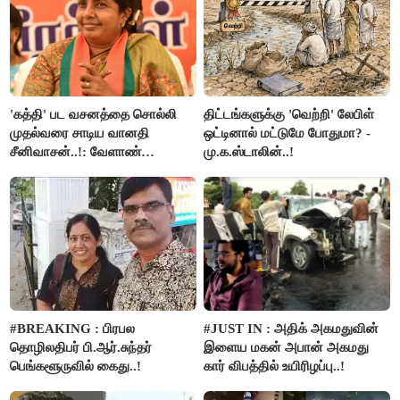
'கத்தி' பட வசனத்தை சொல்லி
திட்டங்களுக்கு 'வெற்றி' லேபிள்
முதல்வரை சாடிய வானதி
ஒட்டினால் மட்டுமே போதுமா? -
சீனிவாசன்..!: வேளாண்
மு.க.ஸ்டாலின்..!
பட்ஜெட்டுக்கு பாஜக கடும்
எதிர்ப்பு!
#BREAKING : பிரபல
#JUST IN : அதிக் அகமதுவின்
தொழிலதிபர் பி.ஆர்.சுந்தர்
இளைய மகன் அபான் அகமது
பெங்களூருவில் கைது..!
கார் விபத்தில் உயிரிழப்பு..!