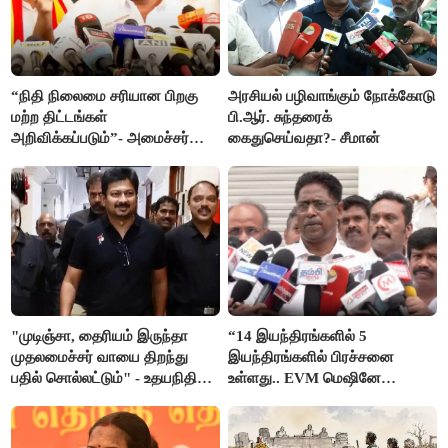
“நிதி நிலைமை சரியான பிறகு
அரசியல் பழிவாங்கும் நோக்கோடு
மற்ற திட்டங்கள்
பி.ஆர். சுந்தரைக்
அறிவிக்கப்படும்”- அமைச்சர்
கைதுசெய்வதா?- சீமான்
நிர்மல்குமார் விளக்கம்
"முடிஞ்சா, தைரியம் இருந்தா
“14 இயந்திரங்களில் 5
முதலமைச்சர் வாயை திறந்து
இயந்திரங்களில் பிரச்சனை
பதில் சொல்லட்டும்" - உதயநிதி
உள்ளது.. EVM மெஷினே
ஸ்டாலின்
பிரச்சனையா இருக்கு”- என்.ஆர்.
இளங்கோ