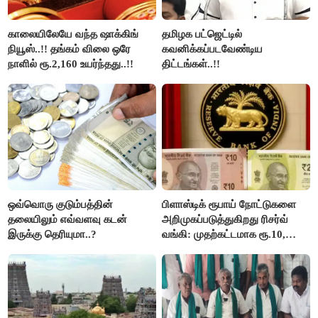
காலையிலேயே வந்த ஷாக்கிங்
தமிழக பட்ஜெட்டில்
நியூஸ்..!! தங்கம் விலை ஒரே
கவனிக்கப்படவேண்டிய
நாளில் ரூ.2,160 உயர்ந்தது..!!
திட்டங்கள்..!!
ஒவ்வொரு குடும்பத்தின்
பிளாஸ்டிக் ரூபாய் நோட்டுகளை
தலையிலும் எவ்வளவு கடன்
அறிமுகப்படுத்துகிறது ரிசர்வ்
இருக்கு தெரியுமா..?
வங்கி: முதற்கட்டமாக ரூ.10,
ரூ.20 நோட்டுகள் அச்சடிப்பு!