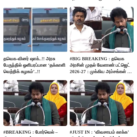
நிதி..!
தவெக-வினர் ஷாக்..!! அரசு
#BIG BREAKING : தவெக
பேருந்தில் ஒளிபரப்பான ‘தக்காளி
அரசின் முதல் வேளாண் பட்ஜெட்
வெற்றிக் கழகம்’..!!
2026-27 : முக்கிய அம்சங்கள் ஓர்
பார்வை..!
#BREAKING : போர்வெல் –
#JUST IN : ‘விவசாயம் காக்க’