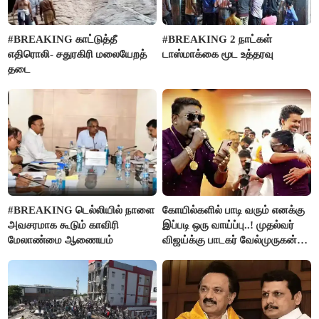
#BREAKING காட்டுத்தீ
#BREAKING 2 நாட்கள்
எதிரொலி- சதுரகிரி மலையேறத்
டாஸ்மாக்கை மூட உத்தரவு
தடை
#BREAKING டெல்லியில் நாளை
கோயில்களில் பாடி வரும் எனக்கு
அவசரமாக கூடும் காவிரி
இப்படி ஒரு வாய்ப்பு..! முதல்வர்
மேலாண்மை ஆணையம்
விஜய்க்கு பாடகர் வேல்முருகன்
நன்றி