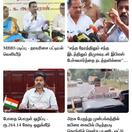
MBBS படிப்பு - தரவரிசை பட்டியல்
"எந்த நேரத்திலும் எந்த
வெளியீடு
இடத்திலும் திமுகவுடன் இபிஎஸ்
பேச்சுவார்த்தை நடத்தவில்லை" -
அக்ரி கிருஷ்ணமூர்த்தி
போதை பொருள் ஒழிப்பு -
அரசு பேருந்து முன்பக்கத்தில்
ரூ.264.14 கோடி ஒதுக்கீடு
உயிரை கையில் பிடித்தபடி
தொங்கிச் சென்ற பயணி- ஓட்டுநர்