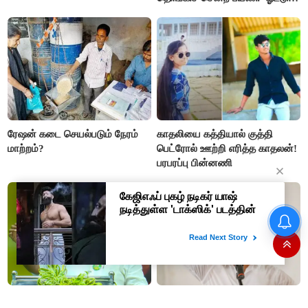
சஸ்பெண்ட்
ரேஷன் கடை செயல்படும் நேரம்
காதலியை கத்தியால் குத்தி
மாற்றம்?
பெட்ரோல் ஊற்றி எரித்த காதலன்!
பரபரப்பு பின்னணி
“அண்ணி த்ரிஷாவுக்காக சண்டை
தவெக ஆட்சி 100 நாட்கள்..