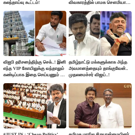
கலந்தாய்வு கூட்டம்!
விவகாரத்தில் பாமக சௌமியா
அன்புமணி சாடல்!
விஐபி தரிசனத்திற்கு செக்..! இனி
தமிழ்நாட்டு மக்களுக்காக அந்த
எந்த VIP கோயிலுக்கு வந்தாலும்
அவமானத்தையும் தாங்குவேன்..
கண்டிப்பாக இதை செய்யணும் -
முதலமைச்சர் விஜய்..!
அமைச்சர் ரமேஷ்..!
#JUST IN : ‘Cheap Politics’
தமிழக மாநில சிறுபான்மையினர்