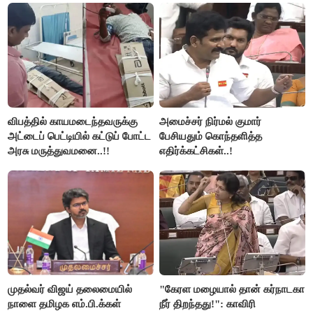
விபத்தில் காயமடைந்தவருக்கு
அமைச்சர் நிர்மல் குமார்
அட்டைப் பெட்டியில் கட்டுப் போட்ட
பேசியதும் கொந்தளித்த
அரசு மருத்துவமனை..!!
எதிர்க்கட்சிகள்..!
முதல்வர் விஜய் தலைமையில்
"கேரள மழையால் தான் கர்நாடகா
நாளை தமிழக எம்.பி.க்கள்
நீர் திறந்தது!": காவிரி