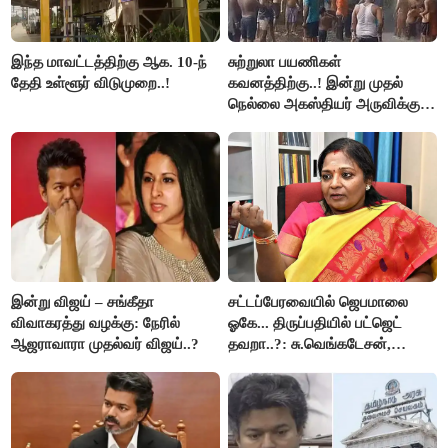
இந்த மாவட்டத்திற்கு ஆக. 10-ந்
சுற்றுலா பயணிகள்
தேதி உள்ளூர் விடுமுறை..!
கவனத்திற்கு..! இன்று முதல்
நெல்லை அகஸ்தியர் அருவிக்கு
செல்ல தடை..!
இன்று விஜய் – சங்கீதா
சட்டப்பேரவையில் ஜெபமாலை
விவாகரத்து வழக்கு: நேரில்
ஓகே... திருப்பதியில் பட்ஜெட்
ஆஜராவாரா முதல்வர் விஜய்..?
தவறா..?: சு.வெங்கடேசன்,
திருமாவளவனுக்கு தமிழிசை
கேள்வி..!