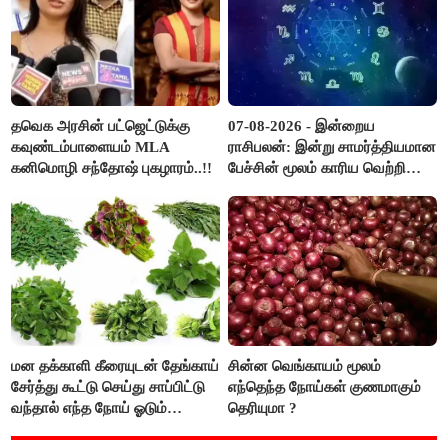
தவெக அரசின் பட்ஜெட்டுக்கு
07-08-2026 - இன்றைய
கவுண்டம்பாளையம் MLA
ராசிபலன்: இன்று சாமர்த்தியமான
கனிமொழி சந்தோஷ் புகழாரம்..!!
பேச்சின் மூலம் காரிய வெற்றி
உண்டாகும். அடுத்தவரை நம்பி
பொறுப்புகளை ஒப்படைப்பதில்
கவனம் தேவை..!
மன தக்காளி கீரையுடன் தேங்காய்
சின்ன வெங்காயம் மூலம்
சேர்த்து கூட்டு செய்து சாப்பிட்டு
எந்தெந்த நோய்கள் குணமாகும்
வந்தால் எந்த நோய் ஓடும்
தெரியுமா ?
தெரியுமா ?