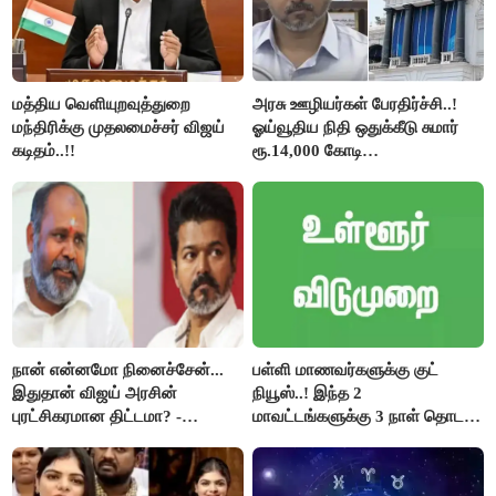
மத்திய வெளியுறவுத்துறை
அரசு ஊழியர்கள் பேரதிர்ச்சி..!
மந்திரிக்கு முதலமைச்சர் விஜய்
ஓய்வூதிய நிதி ஒதுக்கீடு சுமார்
கடிதம்..!!
ரூ.14,000 கோடி
குறைக்கப்பட்டுள்ளது..!
நான் என்னமோ நினைச்சேன்...
பள்ளி மாணவர்களுக்கு குட்
இதுதான் விஜய் அரசின்
நியூஸ்..! இந்த 2
புரட்சிகரமான திட்டமா? -
மாவட்டங்களுக்கு 3 நாள் தொடர்
ஆர்.பி.உதயகுமார்..!
விடுமுறை..!