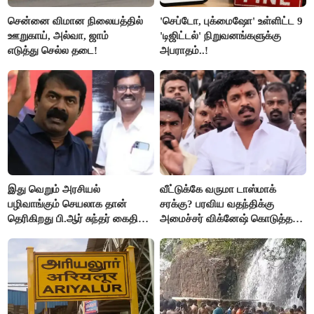
சென்னை விமான நிலையத்தில்
'செப்டோ, புக்மைஷோ' உள்ளிட்ட 9
ஊறுகாய், அல்வா, ஜாம்
'டிஜிட்டல்' நிறுவனங்களுக்கு
எடுத்து செல்ல தடை!
அபராதம்..!
இது வெறும் அரசியல்
வீட்டுக்கே வருமா டாஸ்மாக்
பழிவாங்கும் செயலாக தான்
சரக்கு? பரவிய வதந்திக்கு
தெரிகிறது பி.ஆர் சுந்தர் கைதிற்கு
அமைச்சர் விக்னேஷ் கொடுத்த
சீமான் கடும் கண்டனம்..!
விளக்கம்!