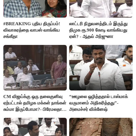
#BREAKING புதிய திருப்பம்!
லாட்டரி நிறுவனத்திடம் இருந்து
விவாகரத்தை வாபஸ் வாங்கிய
திமுக ரூ.900 கோடி வாங்கியது
சங்கீதா
ஏன்? - ஆதவ் அர்ஜுனா
CM விஜய்க்கு ஒரு தலைகுனிவு
“ஊழலை ஒழித்ததால் டாஸ்மாக்
ஏற்பட்டால் தமிழக மக்கள் நாங்கள்
வருமானம் அதிகரித்தது”-
சும்மா இருப்போமா?- பிரேமலதா
அமைச்சர் விக்னேஷ்
விஜயகாந்த்