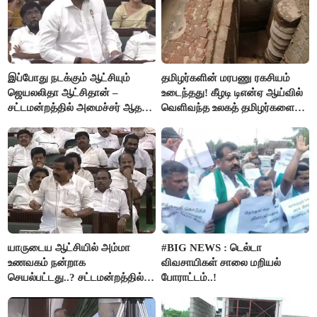
இப்போது நடக்கும் ஆட்சியும்
தமிழர்களின் மரபணு ரகசியம்
ஜெயலலிதா ஆட்சிதான் –
உடைந்தது! கீழடி டிஎன்ஏ ஆய்வில்
சட்டமன்றத்தில் அமைச்சர் ஆதவ்
வெளிவந்த உலகத் தமிழர்களை
அர்ஜுனா அதிரடி பேச்சு!
மெய்சிலிர்க்க வைக்கும் உண்மை!
யாருடைய ஆட்சியில் அம்மா
#BIG NEWS : டெல்டா
உணவகம் நன்றாக
விவசாயிகள் சாலை மறியல்
செயல்பட்டது..? சட்டமன்றத்தில்
போராட்டம்..!
நடந்த காரசார விவாதம்..!