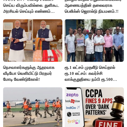
செய்ய விரும்பவில்லை. துளிகூட
ஆணையத்தின் தலைவராக
அரசியல் செய்யும் எண்ணம்
பெலிக்ஸ் ஜெரால்டு நியமனம்.!!
இல்லை - உதயநிதிக்கு முதல்வர்
விஜய் பதில்!
நெசவாளர்களுக்கு ஆதரவாக
ரூ.1 லட்சம் முதலீடு செய்தால்
வீடியோ வெளியிட்டு பிரதமர்
ரூ.10 லட்சம்: கவர்ச்சி
மோடி வேண்டுகோள்!
வாக்குறுதியை நம்பி ரூ.500
கோடியை இழந்த திருப்பூர்
மக்கள்!