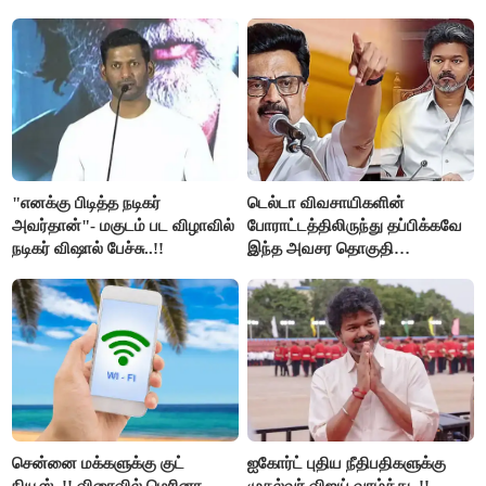
உயிர்கள்..!!
"எனக்கு பிடித்த நடிகர்
டெல்டா விவசாயிகளின்
அவர்தான்"- மகுடம் பட விழாவில்
போராட்டத்திலிருந்து தப்பிக்கவே
நடிகர் விஷால் பேச்சு..!!
இந்த அவசர தொகுதி
மறுவரையறை நாடகத்தை
அரங்கேற்றுகிறார் முதலமைச்சர் -
திமுக ஐடி விங்..!!
சென்னை மக்களுக்கு குட்
ஐகோர்ட் புதிய நீதிபதிகளுக்கு
நியூஸ்..!! விரைவில் மெரினா,
முதல்வர் விஜய் வாழ்த்து..!!