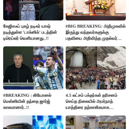
கேஜிஎஃப் புகழ் நடிகர் யாஷ்
#BIG BREAKING: அதிமுகவில்
நடித்துள்ள 'டாக்‌ஸிக்' படத்தின்
இருந்து வந்தவர்களுக்கு
டிரெய்லர் வெளியானது..!!
பதவியை அறிவித்த முதல்வர்
விஜய்..!!
#BREAKING : லியோனல்
4.5 லட்சம் பக்தர்கள் தரிசனம்
மெஸ்ஸியின் தந்தை ஜார்ஜ்
செய்த நிலையில் அமர்நாத்
காலமானார்..!!
யாத்திரை தற்காலிகமாக
நிறுத்தம்..!!