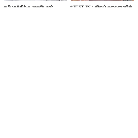
தமிழகத்திற்கு முதலிடமும்
#JUST IN : விஜய் தலைமையில்
அரசியலுக்கு அடுத்த இடமும்
நடைபெறும் எம்பிக்கள் கூட்டம் -
அளிப்பவர்கள் அனைத்துக்கட்சி
திமுக, அதிமுக,தேமுதிக மநீம
கூட்டத்தில் நிச்சயம்
புறக்கணிப்பு..!
பங்கேற்பார்கள் - மாணிக்கம்
தாகூர்..!!
இனி தங்கம் வாங்குவது
மது பிரியர்களுக்கு அடுத்த
கொஞ்சம் கஷ்டம் தான்...4
ஷாக்..! மது பாட்டிலுக்கு ரூ.20
நாட்களில் ரூ.6,120 உயர்வு..!
உயர்கிறது..!