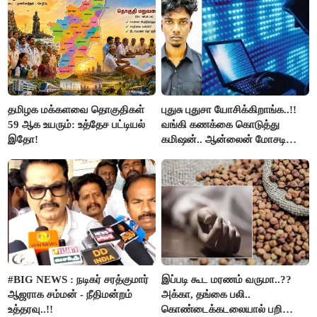
தமிழக மக்களவை தொகுதிகள்
புதுசு புதுசா யோசிக்கிறாங்க..!!
59 ஆக உயரும்: உத்தேச பட்டியல்
வங்கி கணக்கை கொடுத்து
இதோ!
கமிஷன்.. ஆன்லைன் மோசடி
கும்பலுக்கு உதவிய வாலிபர்
கைது..!!
#BIG NEWS : நடிகர் சரத்குமார்
இப்படி கூட மரணம் வருமா..??
ஆஜராக சம்மன் - நீதிமன்றம்
அக்கா, தங்கை பலி..
உத்தரவு..!!
கொண்டைக்கடலையால் பறிபோன