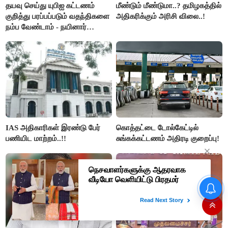
தயவு செய்து யுபிஐ கட்டணம்
மீண்டும் மீண்டுமா..? தமிழகத்தில்
குறித்து பரப்பப்படும் வதந்திகளை
அதிகரிக்கும் அரிசி விலை..!
நம்ப வேண்டாம் - நயினார்
நாகேந்திரன்..!!
IAS அதிகாரிகள் இரண்டு பேர்
கொத்தட்டை டோல்கேட்டில்
பணியிட மாற்றம்..!!
சுங்கக்கட்டணம் அதிரடி குறைப்பு!
தமிழக மக்களவை தொகுதிகள்
59 ஆக உயரும்: உத்தேச பட்டியல்
இதோ!