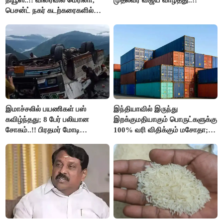
பெசன்ட் நகர் கடற்கரைகளில்
இலவச Wi-Fi வசதி..!!
இமாச்சலில் பயணிகள் பஸ்
இந்தியாவில் இருந்து
கவிழ்ந்தது; 8 பேர் பலியான
இறக்குமதியாகும் பொருட்களுக்கு
சோகம்..!! பிரதமர் மோடி
100% வரி விதிக்கும் மசோதா;
இரங்கல்..!!
அமெரிக்கா நிறைவேற்றம்..!!