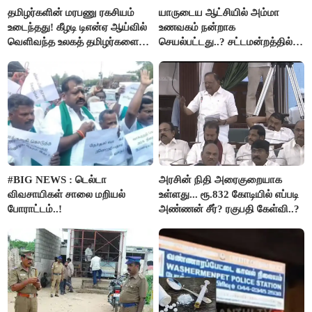
தமிழர்களின் மரபணு ரகசியம்
யாருடைய ஆட்சியில் அம்மா
உடைந்தது! கீழடி டிஎன்ஏ ஆய்வில்
உணவகம் நன்றாக
வெளிவந்த உலகத் தமிழர்களை
செயல்பட்டது..? சட்டமன்றத்தில்
மெய்சிலிர்க்க வைக்கும் உண்மை!
நடந்த காரசார விவாதம்..!
#BIG NEWS : டெல்டா
அரசின் நிதி அரைகுறையாக
விவசாயிகள் சாலை மறியல்
உள்ளது... ரூ.832 கோடியில் எப்படி
போராட்டம்..!
அண்ணன் சீர்? ரகுபதி கேள்வி..?