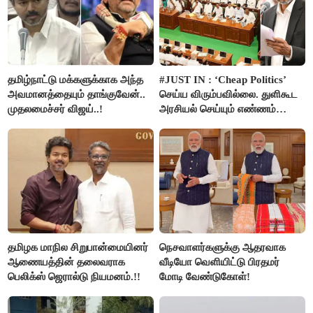
தமிழ்நாட்டு மக்களுக்காக அந்த
#JUST IN : ‘Cheap Politics’
அவமானத்தையும் தாங்குவேன்..
செய்ய விரும்பவில்லை. துளிகூட
முதலமைச்சர் விஜய்..!
அரசியல் செய்யும் எண்ணம்
இல்லை - உதயநிதிக்கு முதல்வர்
விஜய் பதில்!
தமிழக மாநில சிறுபான்மையினர்
நெசவாளர்களுக்கு ஆதரவாக
ஆணையத்தின் தலைவராக
வீடியோ வெளியிட்டு பிரதமர்
பெலிக்ஸ் ஜெரால்டு நியமனம்.!!
மோடி வேண்டுகோள்!