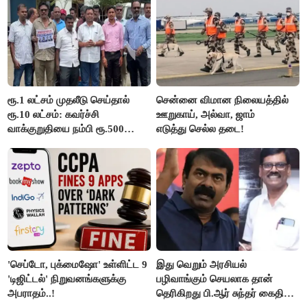
ரூ.1 லட்சம் முதலீடு செய்தால்
சென்னை விமான நிலையத்தில்
ரூ.10 லட்சம்: கவர்ச்சி
ஊறுகாய், அல்வா, ஜாம்
வாக்குறுதியை நம்பி ரூ.500
எடுத்து செல்ல தடை!
கோடியை இழந்த திருப்பூர்
மக்கள்!
'செப்டோ, புக்மைஷோ' உள்ளிட்ட 9
இது வெறும் அரசியல்
'டிஜிட்டல்' நிறுவனங்களுக்கு
பழிவாங்கும் செயலாக தான்
அபராதம்..!
தெரிகிறது பி.ஆர் சுந்தர் கைதிற்கு