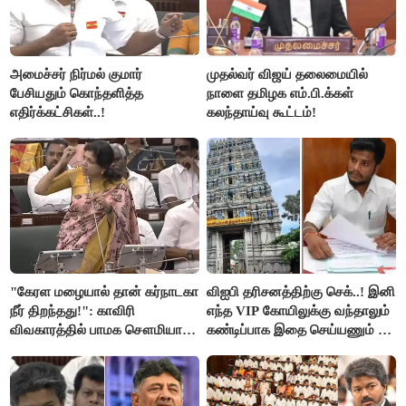
அமைச்சர் நிர்மல் குமார்
முதல்வர் விஜய் தலைமையில்
பேசியதும் கொந்தளித்த
நாளை தமிழக எம்.பி.க்கள்
எதிர்க்கட்சிகள்..!
கலந்தாய்வு கூட்டம்!
"கேரள மழையால் தான் கர்நாடகா
விஐபி தரிசனத்திற்கு செக்..! இனி
நீர் திறந்தது!": காவிரி
எந்த VIP கோயிலுக்கு வந்தாலும்
விவகாரத்தில் பாமக சௌமியா
கண்டிப்பாக இதை செய்யணும் -
அன்புமணி சாடல்!
அமைச்சர் ரமேஷ்..!