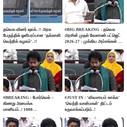
தவெக-வினர் ஷாக்..!! அரசு
#BIG BREAKING : தவெக
பேருந்தில் ஒளிபரப்பான ‘தக்காளி
அரசின் முதல் வேளாண் பட்ஜெட்
வெற்றிக் கழகம்’..!!
2026-27 : முக்கிய அம்சங்கள் ஓர்
பார்வை..!
#BREAKING : போர்வெல் –
#JUST IN : ‘விவசாயம் காக்க’
கிணறு அமைக்க
‘வெற்றி வான்மகள்’ திட்டம்
மானியம்..! 1000
உருவாக்கப்படும்..!
விவசாயிகளுக்கு மானியத்தில்
பம்புசெட் வழங்கப்படும்..!