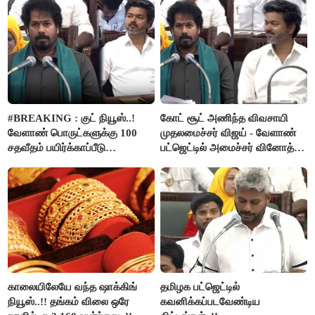
#BREAKING : குட் நியூஸ்..!
கோட் சூட் அணிந்த விவசாயி
வேளாண் பொருட்களுக்கு 100
முதலமைச்சர் விஜய் - வேளாண்
சதவீதம் பயிர்க்காப்பீடு
பட்ஜெட்டில் அமைச்சர் வினோத்
வழங்கபடும் - அமைச்சர்
பெருமிதம்..!
வினோத்..!
காலையிலேயே வந்த ஷாக்கிங்
தமிழக பட்ஜெட்டில்
நியூஸ்..!! தங்கம் விலை ஒரே
கவனிக்கப்படவேண்டிய