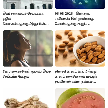
இனி தலைமைச் செயலாளர்,
06-08-2026 - இன்றைய
டிஜிபி
ராசிபலன்: இன்று உங்களது
நியமனங்களுக்கு ஆளுநரின்
செயல்களுக்கு இருந்த
ஒப்புதல் தேவையில்லை -
முட்டுகட்டைகள் விலகும்.
தமிழ்நாடு அரசு அதிரடி..!
எதிர்பார்த்த உதவிகள் கிடைக்கும்.
பணவரத்து கூடும்..!
கோப உணர்ச்சிகள் குறைய இதை
தினசரி பாதாம் பால் அல்லது
செய்யுங்க போதும்
பாதாம் எண்ணெயை உதட்டில்
தடவினால் என்ன நன்மை
தெரியுமா ?