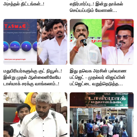
அசத்தல் திட்டங்கள்..!
எதிர்பார்ப்பு..! இன்று தாக்கல்
செய்யப்படும் வேளாண்
பட்ஜெட்டுக்கு பி.ஆர்.பாண்டியன்
கோரிக்கை!
மதுபிரியர்களுக்கு குட் நியூஸ்..!
இது தவெக அரசின் புஸ்வாண
இன்று முதல் ஆன்லைனிலேயே
பட்ஜெட் - முதல்வர் விஜய்யின்
டாஸ்மாக் சரக்கு வாங்கலாம்..!
பட்ஜெட்டை வறுத்தெடுத்த
மு.க.ஸ்டாலின், இபிஎஸ்..!