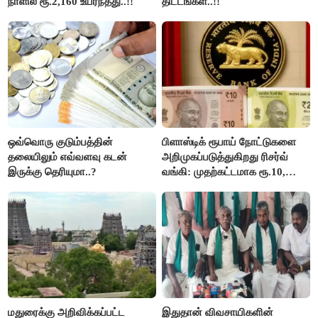
நாளில் ரூ.2,160 உயர்ந்தது..!!
திட்டங்கள்..!!
ஒவ்வொரு குடும்பத்தின்
பிளாஸ்டிக் ரூபாய் நோட்டுகளை
தலையிலும் எவ்வளவு கடன்
அறிமுகப்படுத்துகிறது ரிசர்வ்
இருக்கு தெரியுமா..?
வங்கி: முதற்கட்டமாக ரூ.10,
ரூ.20 நோட்டுகள் அச்சடிப்பு!
மதுரைக்கு அறிவிக்கப்பட்ட
இதுதான் விவசாயிகளின்