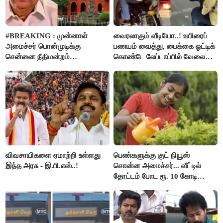
#BREAKING : முன்னாள்
வைரலாகும் வீடியோ..! உயிரைப்
அமைச்சர் பொன்முடிக்கு
பணயம் வைத்து, பைக்கை ஓட்டிக்
சென்னை நீதிமன்றம்
கொண்டே லேப்டாப்பில் வேலை
பிடிவாரண்ட்..!
பார்த்த நபர்..!
விவசாயிகளை ஏமாற்றி உள்ளது
பெண்களுக்கு குட் நியூஸ்
இந்த அரசு - இ.பி.எஸ்..!
சொன்ன அமைச்சர்... வீட்டில்
தோட்டம் போட ரூ. 10 கோடி
நிதி..!