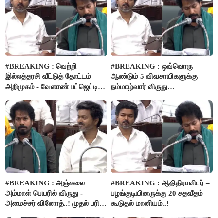
#BREAKING : வெற்றி
#BREAKING : ஒவ்வொரு
இல்லத்தரசி வீட்டுத் தோட்டம்
ஆண்டும் 5 விவசாயிகளுக்கு
அறிமுகம் - வேளாண் பட்ஜெட்டில்
நம்மாழ்வார் விருது
அறிவிப்பு..!
வழங்கப்படும்..!
#BREAKING : அஞ்சலை
#BREAKING : ஆதிதிராவிடர் –
அம்மாள் பெயரில் விருது -
பழங்குடியினருக்கு 20 சதவீதம்
அமைச்சர் வினோத்..! முதல் பரிசு
கூடுதல் மானியம்..!
ரூ.2.50 லட்சம் வழங்கப்படும்..!