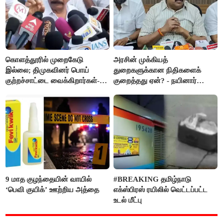
கொளத்தூரில் முறைகேடு
அரசின் முக்கியத்
இல்லை; திமுகவினர் பொய்
துறைகளுக்கான நிதிகளைக்
குற்றச்சாட்டை வைக்கிறார்கள்-
குறைத்தது ஏன்? - நயினார்
வி.எஸ்.பாபு
நாகேந்திரன்
9 மாத குழந்தையின் வாயில்
#BREAKING தமிழ்நாடு
‘பெவி குயிக்’ ஊற்றிய அத்தை
எக்ஸ்பிரஸ் ரயிலில் வெட்டப்பட்ட
உடல் மீட்பு