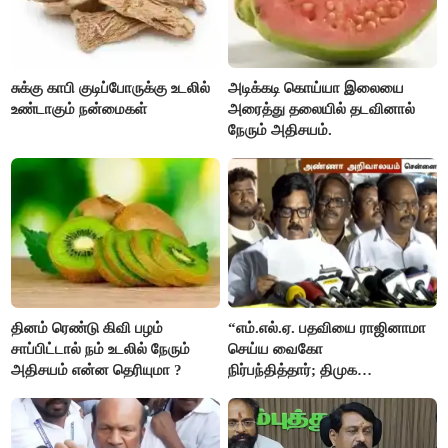
சுக்கு காபி குடிப்போருக்கு உடலில்
அடிக்கடி கொய்யா இலையை
உண்டாகும் நன்மைகள்
அரைத்து தலையில் தடவினால்
நேரும் அதிசயம்.
தினம் ரெண்டு கிவி பழம்
“எம்.எல்.ஏ. பதவியை ராஜினாமா
சாப்பிட்டால் நம் உடலில் நேரும்
செய்ய வைகோ
அதிசயம் என்ன தெரியுமா ?
நிர்பந்தித்தார்; திமுக
எம்.எல்.ஏக்களாகவே
தொடர்கிறோம்”- மதிமுக
எம்.எல்.ஏக்கள் பரபரப்பு பேட்டி