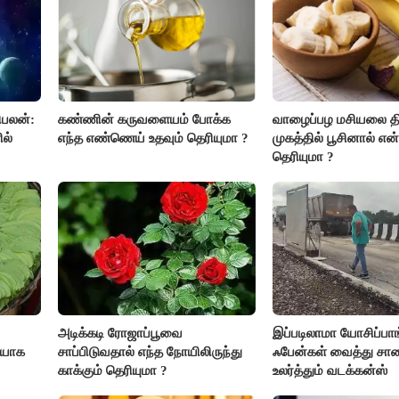
ிபலன்:
கண்ணின் கருவளையம் போக்க
வாழைப்பழ மசியலை த
ல்
எந்த எண்ணெய் உதவும் தெரியுமா ?
முகத்தில் பூசினால் என
தெரியுமா ?
ஆன்மீக
அடிக்கடி ரோஜாப்பூவை
இப்படிலாமா யோசிப்பாங
ியாக
சாப்பிடுவதால் எந்த நோயிலிருந்து
ஃபேன்கள் வைத்து ச
காக்கும் தெரியுமா ?
உலர்த்தும் வடக்கன்ஸ்