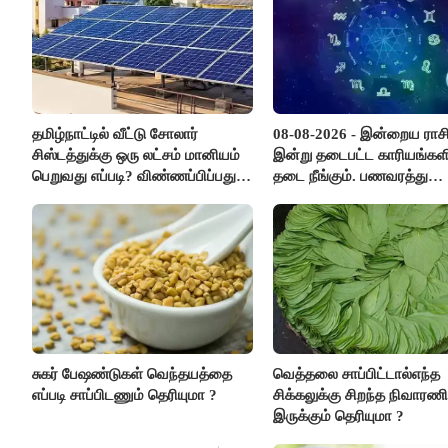
தமிழ்நாட்டில் வீட்டு சோலார்
08-08-2026 - இன்றைய ராச
சிஸ்டத்துக்கு ஒரு லட்சம் மானியம்
இன்று தடைபட்ட காரியங்களி
பெறுவது எப்படி? விண்ணப்பிப்பது
தடை நீங்கும். பணவரத்து
எப்படி?
எதிர்பார்த்தபடி இருக்கும். 
எண்ணம் அதிகரிக்கும்..!
சுகர் பேஷண்டுகள் வெந்தயத்தை
வெத்தலை சாப்பிட்டால்எந்த
எப்படி சாப்பிடணும் தெரியுமா ?
சிக்கலுக்கு சிறந்த நிவாரண
இருக்கும் தெரியுமா ?