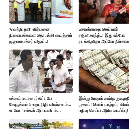
'வெற்றி தறி' விற்பனை
சொன்னதை செய்வார்
நிலையங்களை தொடங்கி வைத்தார்
ரஜினிகாந்த்..! இது எப்போ
முதலமைச்சர் விஜய்..!
நடக்கிறதோ அப்போ நிச்சய
ரஜினி ₹1 கோடி தருவார் - 
ரஜினிகாந்த்..!
உங்கள் மாமனார்கிட்டயே
இன்று ரேஷன் கார்டு குறைதீர்
கேளுங்கள்!: உதயநிதி விமர்சனம்...
முகாம்! பெயர் மாற்றம், விர
உடனே "உங்கள் அப்பாவிடம்
பதிவு செய்ய அரிய வாய்ப்பு!
கேளுங்கள்" என ஆதவ் அர்ஜுனா
பதிலடி!