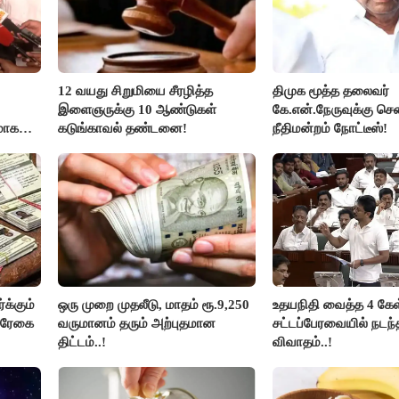
12 வயது சிறுமியை சீரழித்த
திமுக மூத்த தலைவர்
இளைஞருக்கு 10 ஆண்டுகள்
கே.என்.நேருவுக்கு செ
மாக
கடுங்காவல் தண்டனை!
நீதிமன்றம் நோட்டீஸ்!
லதா
க்கும்
ஒரு முறை முதலீடு, மாதம் ரூ.9,250
உதயநிதி வைத்த 4 கேள்
ல்ரேகை
வருமானம் தரும் அற்புதமான
சட்டப்பேரவையில் நடந
திட்டம்..!
விவாதம்..!