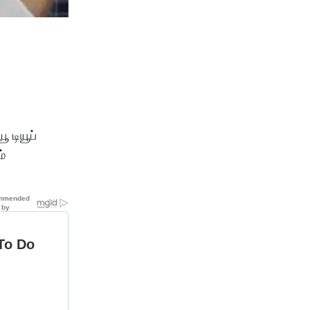
 டியூப்
்