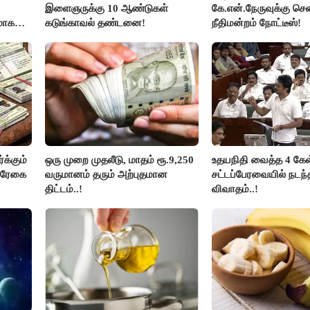
இளைஞருக்கு 10 ஆண்டுகள்
கே.என்.நேருவுக்கு செ
மாக
கடுங்காவல் தண்டனை!
நீதிமன்றம் நோட்டீஸ்!
லதா
க்கும்
ஒரு முறை முதலீடு, மாதம் ரூ.9,250
உதயநிதி வைத்த 4 கேள்
ல்ரேகை
வருமானம் தரும் அற்புதமான
சட்டப்பேரவையில் நடந
திட்டம்..!
விவாதம்..!