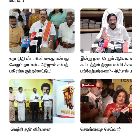
உயர்வு..!
உதயநிதி ஸ்டாலின் கைது என்பது
இன்று நடைபெறும் ஆலோ
வெறும் நாடகம் - அர்ஜுன் சம்பத்
கூட்டத்தில் திமுக எம்.பி.க்கள
பகிரங்க குற்றச்சாட்டு..!
பங்கேற்பார்களா?- ஆர்.எஸ்.ப
விளக்கம்..!
'வெற்றி தறி' விற்பனை
சொன்னதை செய்வார்