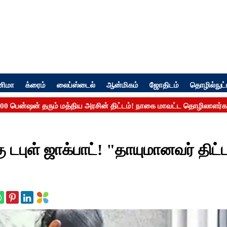
னிமா
க்ரைம்
லைப்ஸ்டைல்
ஆன்மிகம்
ஜோதிடம்
தொழில்நுட்
புள் ஜாக்பாட்! "தாயுமானவர் திட்