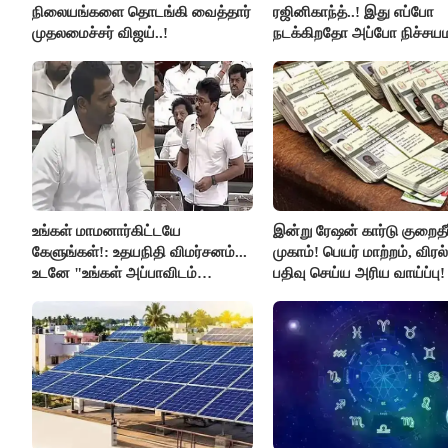
நிலையங்களை தொடங்கி வைத்தார்
ரஜினிகாந்த்..! இது எப்போ
முதலமைச்சர் விஜய்..!
நடக்கிறதோ அப்போ நிச்சய
ரஜினி ₹1 கோடி தருவார் - 
ரஜினிகாந்த்..!
உங்கள் மாமனார்கிட்டயே
இன்று ரேஷன் கார்டு குறைதீர்
கேளுங்கள்!: உதயநிதி விமர்சனம்...
முகாம்! பெயர் மாற்றம், விர
உடனே "உங்கள் அப்பாவிடம்
பதிவு செய்ய அரிய வாய்ப்பு!
கேளுங்கள்" என ஆதவ் அர்ஜுனா
பதிலடி!