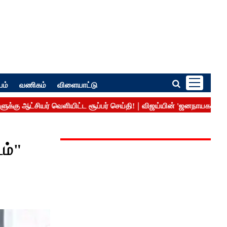
பம்
வணிகம்
விளையாட்டு
டம்"