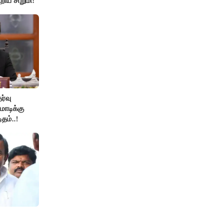
றிய சிறுமி!
ேர்வு
ோடிக்கு
தம்..!