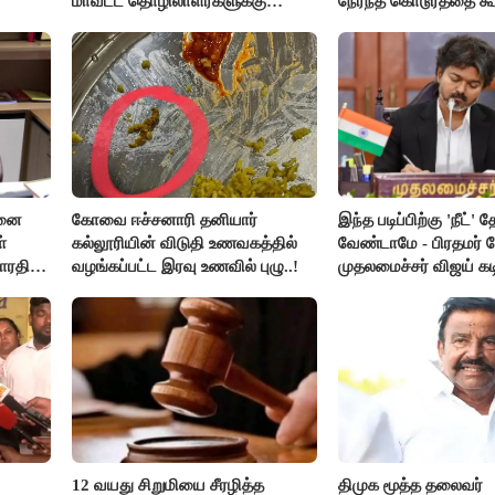
மாவட்ட தொழிலாளர்களுக்கு
நேர்ந்த கொடூரத்தை கூ
ஆட்சியர் வெளியிட்ட சூப்பர்
செய்தி!
சனை
கோவை ஈச்சனாரி தனியார்
இந்த படிப்பிற்கு 'நீட்' த
்
கல்லூரியின் விடுதி உணவகத்தில்
வேண்டாமே - பிரதமர் ம
ாரதி
வழங்கப்பட்ட இரவு உணவில் புழு..!
முதலமைச்சர் விஜய் கடி
12 வயது சிறுமியை சீரழித்த
திமுக மூத்த தலைவர்