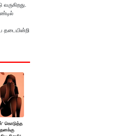
ு வருகிறது.
ண்டில்
யே தடையின்றி
்' கொடுத்த
 தனக்கு