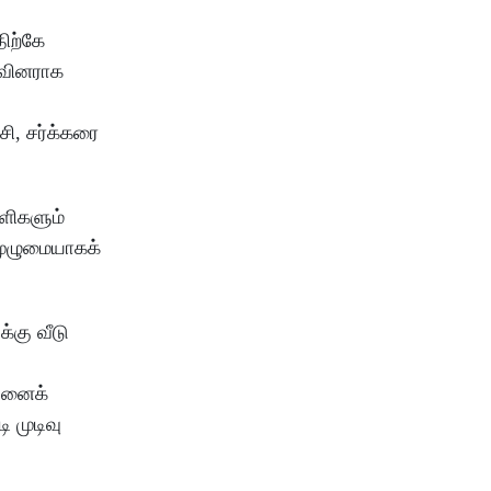
திற்கே
ிவினராக
சி, சர்க்கரை
ாளிகளும்
முழுமையாகக்
்கு வீடு
நலனைக்
 முடிவு