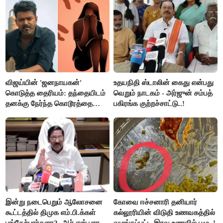
செய்தி!
விஜய்யின் 'ஜனநாயகன்'
உதயநிதி ஸ்டாலின் கைது என்பது
கொடுத்த தைரியம்: தந்தையிடம்
வெறும் நாடகம் - அர்ஜுன் சம்பத்
தனக்கு நேர்ந்த கொடூரத்தை
பகிரங்க குற்றச்சாட்டு..!
கூறிய சிறுமி!
இன்று நடைபெறும் ஆலோசனை
கோவை ஈச்சனாரி தனியார்
கூட்டத்தில் திமுக எம்.பி.க்கள்
கல்லூரியின் விடுதி உணவகத்தில்