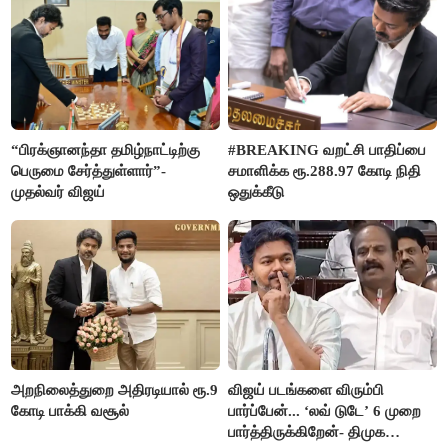
“பிரக்ஞானந்தா தமிழ்நாட்டிற்கு
#BREAKING வறட்சி பாதிப்பை
பெருமை சேர்த்துள்ளார்”-
சமாளிக்க ரூ.288.97 கோடி நிதி
முதல்வர் விஜய்
ஒதுக்கீடு
அறநிலைத்துறை அதிரடியால் ரூ.9
விஜய் படங்களை விரும்பி
கோடி பாக்கி வசூல்
பார்ப்பேன்... ‘லவ் டுடே’ 6 முறை
பார்த்திருக்கிறேன்- திமுக