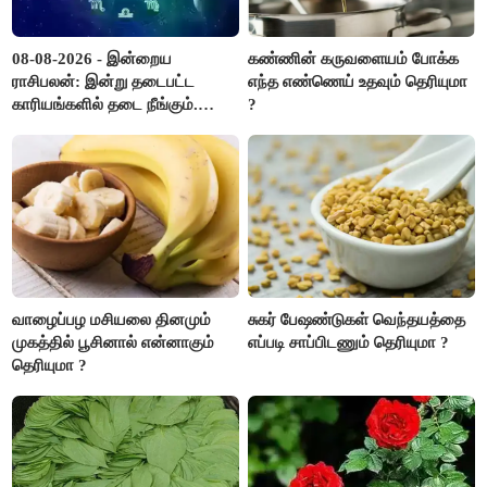
08-08-2026 - இன்றைய
கண்ணின் கருவளையம் போக்க
ராசிபலன்: இன்று தடைபட்ட
எந்த எண்ணெய் உதவும் தெரியுமா
காரியங்களில் தடை நீங்கும்.
?
பணவரத்து எதிர்பார்த்தபடி
இருக்கும். ஆன்மீக எண்ணம்
அதிகரிக்கும்..!
வாழைப்பழ மசியலை தினமும்
சுகர் பேஷண்டுகள் வெந்தயத்தை
முகத்தில் பூசினால் என்னாகும்
எப்படி சாப்பிடணும் தெரியுமா ?
தெரியுமா ?