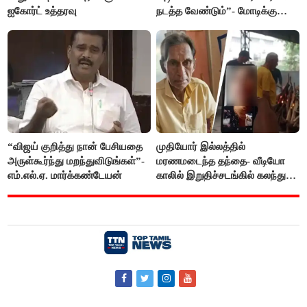
ஐகோர்ட் உத்தரவு
நடத்த வேண்டும்”- மோடிக்கு
விஜய் கடிதம்
“விஜய் குறித்து நான் பேசியதை
முதியோர் இல்லத்தில்
அருள்கூர்ந்து மறந்துவிடுங்கள்”-
மரணமடைந்த தந்தை- வீடியோ
எம்.எல்.ஏ. மார்க்கண்டேயன்
காலில் இறுதிச்சடங்கில் கலந்து
கொண்ட மகள்கள்