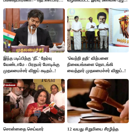
பங்கேற்பார்களா?- ஆர்.எஸ்.பாரதி
வழங்கப்பட்ட இரவு உணவில் புழு..!
விளக்கம்..!
இந்த படிப்பிற்கு 'நீட்' தேர்வு
'வெற்றி தறி' விற்பனை
வேண்டாமே - பிரதமர் மோடிக்கு
நிலையங்களை தொடங்கி
முதலமைச்சர் விஜய் கடிதம்..!
வைத்தார் முதலமைச்சர் விஜய்..!
சொன்னதை செய்வார்
12 வயது சிறுமியை சீரழித்த