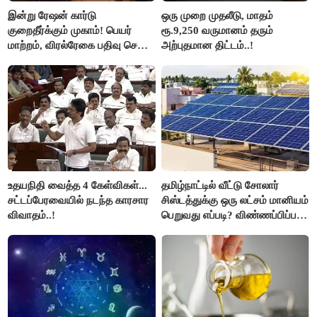
இன்று ரேஷன் கார்டு
ஒரு முறை முதலீடு, மாதம்
குறைதீர்க்கும் முகாம்! பெயர்
ரூ.9,250 வருமானம் தரும்
மாற்றம், விரல்ரேகை பதிவு செய்ய
அற்புதமான திட்டம்..!
அரிய வாய்ப்பு!
உதயநிதி வைத்த 4 கேள்விகள்...
தமிழ்நாட்டில் வீட்டு சோலார்
சட்டப்பேரவையில் நடந்த காரசார
சிஸ்டத்துக்கு ஒரு லட்சம் மானியம்
விவாதம்..!
பெறுவது எப்படி? விண்ணப்பிப்பது
எப்படி?