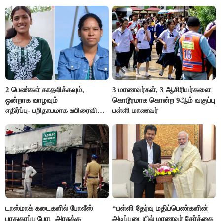
எம்.எல்.ஏ.நெகிழ்ச்சி
2 பெண்கள் காதலிக்கவும்,
3 மாணவர்கள், 3 ஆசிரியர்களை
ஒன்றாக வாழவும்
கொடூரமாக கொன்ற 9ஆம் வகுப்பு
எதிர்ப்பு- பறிதாபமாக உயிரைவிட்ட
பள்ளி மாணவர்
ஜோடி
டாஸ்மாக் கடைகளில் போலீஸ்
“பள்ளி தேர்வு மதிப்பெண்களின்
பாதுகாப்பு போட அரசுக்கு
அடிப்படையில் மாணவர் சேர்க்கை