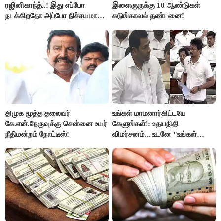
ரஜினிகாந்த்..! இது எப்போ
இளைஞருக்கு 10 ஆண்டுகள்
நடக்கிறதோ அப்போ நிச்சயமாக
கடுங்காவல் தண்டனை!
ரஜினி ₹1 கோடி தருவார் - லதா
ரஜினிகாந்த்..!
திமுக மூத்த தலைவர்
உங்கள் மாமனார்கிட்டயே
கே.என்.நேருவுக்கு சென்னை உயர்
கேளுங்கள்!: உதயநிதி
நீதிமன்றம் நோட்டீஸ்!
விமர்சனம்... உடனே "உங்கள்
அப்பாவிடம் கேளுங்கள்" என
ஆதவ் அர்ஜுனா பதிலடி!