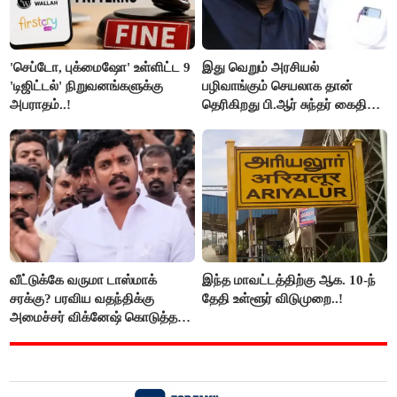
'செப்டோ, புக்மைஷோ' உள்ளிட்ட 9
இது வெறும் அரசியல்
'டிஜிட்டல்' நிறுவனங்களுக்கு
பழிவாங்கும் செயலாக தான்
அபராதம்..!
தெரிகிறது பி.ஆர் சுந்தர் கைதிற்கு
சீமான் கடும் கண்டனம்..!
வீட்டுக்கே வருமா டாஸ்மாக்
இந்த மாவட்டத்திற்கு ஆக. 10-ந்
சரக்கு? பரவிய வதந்திக்கு
தேதி உள்ளூர் விடுமுறை..!
அமைச்சர் விக்னேஷ் கொடுத்த
விளக்கம்!