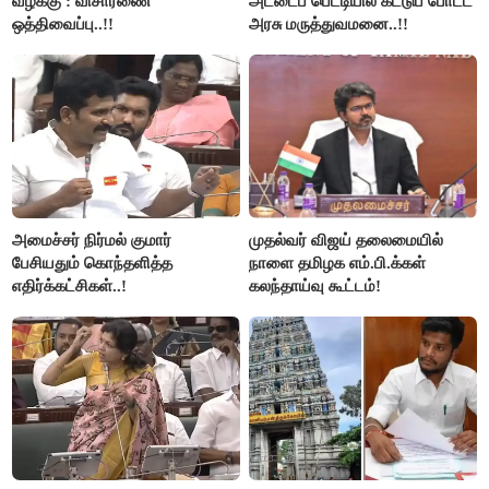
வழக்கு : விசாரணை
அட்டைப் பெட்டியில் கட்டுப் போட்ட
ஒத்திவைப்பு..!!
அரசு மருத்துவமனை..!!
அமைச்சர் நிர்மல் குமார்
முதல்வர் விஜய் தலைமையில்
பேசியதும் கொந்தளித்த
நாளை தமிழக எம்.பி.க்கள்
எதிர்க்கட்சிகள்..!
கலந்தாய்வு கூட்டம்!