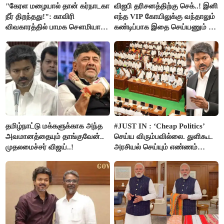
"கேரள மழையால் தான் கர்நாடகா
விஐபி தரிசனத்திற்கு செக்..! இனி
நீர் திறந்தது!": காவிரி
எந்த VIP கோயிலுக்கு வந்தாலும்
விவகாரத்தில் பாமக சௌமியா
கண்டிப்பாக இதை செய்யணும் -
அன்புமணி சாடல்!
அமைச்சர் ரமேஷ்..!
தமிழ்நாட்டு மக்களுக்காக அந்த
#JUST IN : ‘Cheap Politics’
அவமானத்தையும் தாங்குவேன்..
செய்ய விரும்பவில்லை. துளிகூட
முதலமைச்சர் விஜய்..!
அரசியல் செய்யும் எண்ணம்
இல்லை - உதயநிதிக்கு முதல்வர்
விஜய் பதில்!