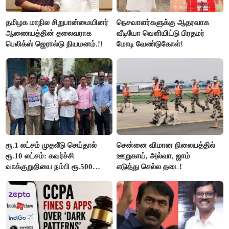
தமிழக மாநில சிறுபான்மையினர்
நெசவாளர்களுக்கு ஆதரவாக
ஆணையத்தின் தலைவராக
வீடியோ வெளியிட்டு பிரதமர்
பெலிக்ஸ் ஜெரால்டு நியமனம்.!!
மோடி வேண்டுகோள்!
ரூ.1 லட்சம் முதலீடு செய்தால்
சென்னை விமான நிலையத்தில்
ரூ.10 லட்சம்: கவர்ச்சி
ஊறுகாய், அல்வா, ஜாம்
வாக்குறுதியை நம்பி ரூ.500
எடுத்து செல்ல தடை!
கோடியை இழந்த திருப்பூர்
மக்கள்!