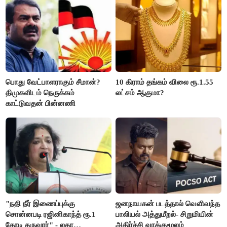
பொது வேட்பாளராகும் சீமான்?
10 கிராம் தங்கம் விலை ரூ.1.55
திமுகவிடம் நெருக்கம்
லட்சம் ஆகுமா?
காட்டுவதன் பின்னணி
"நதி நீர் இணைப்புக்கு
ஜனநாயகன் படத்தால் வெளிவந்த
சொன்னபடி ரஜினிகாந்த் ரூ.1
பாலியல் அத்துமீறல்- சிறுமியின்
கோடி தருவார்" - லதா
அதிர்ச்சி வாக்குமூலம்