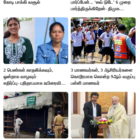
கோடி பாக்கி வசூல்
பார்ப்பேன்... ‘லவ் டுடே’ 6 முறை
பார்த்திருக்கிறேன்- திமுக
எம்.எல்.ஏ.நெகிழ்ச்சி
2 பெண்கள் காதலிக்கவும்,
3 மாணவர்கள், 3 ஆசிரியர்களை
ஒன்றாக வாழவும்
கொடூரமாக கொன்ற 9ஆம் வகுப்பு
எதிர்ப்பு- பறிதாபமாக உயிரைவிட்ட
பள்ளி மாணவர்
ஜோடி