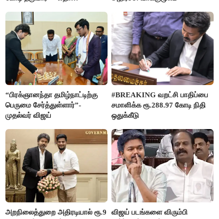
ரஜினிகாந்த்
“பிரக்ஞானந்தா தமிழ்நாட்டிற்கு
#BREAKING வறட்சி பாதிப்பை
பெருமை சேர்த்துள்ளார்”-
சமாளிக்க ரூ.288.97 கோடி நிதி
முதல்வர் விஜய்
ஒதுக்கீடு
அறநிலைத்துறை அதிரடியால் ரூ.9
விஜய் படங்களை விரும்பி