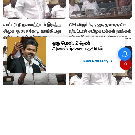
லாட்டரி நிறுவனத்திடம் இருந்து
CM விஜய்க்கு ஒரு தலைகுனிவு
திமுக ரூ.900 கோடி வாங்கியது
ஏற்பட்டால் தமிழக மக்கள் நாங்கள்
ஏன்? - ஆதவ் அர்ஜுனா
சும்மா இருப்போமா?- பிரேமலதா
விஜயகாந்த்
#BREAKING ஷாக் கொடுத்த
தங்கம் விலை! அதிரடி விலை
உயர்வு
“ஊழலை ஒழித்ததால் டாஸ்மாக்
இப்போது நடக்கும் ஆட்சியும்
வருமானம் அதிகரித்தது”-
ஜெயலலிதா ஆட்சிதான் –
அமைச்சர் விக்னேஷ்
சட்டமன்றத்தில் அமைச்சர் ஆதவ்
அர்ஜுனா அதிரடி பேச்சு!