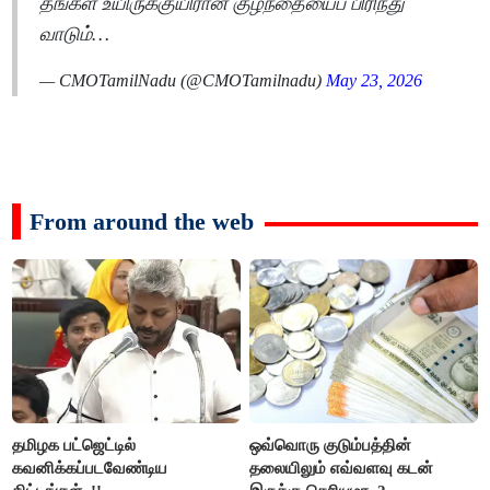
தங்கள் உயிருக்குயிரான குழந்தையைப் பிரிந்து
வாடும்…
— CMOTamilNadu (@CMOTamilnadu)
May 23, 2026
From around the web
தமிழக பட்ஜெட்டில்
ஒவ்வொரு குடும்பத்தின்
கவனிக்கப்படவேண்டிய
தலையிலும் எவ்வளவு கடன்