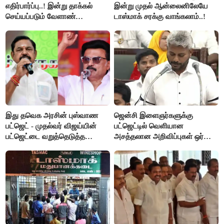
எதிர்பார்ப்பு..! இன்று தாக்கல்
இன்று முதல் ஆன்லைனிலேயே
செய்யப்படும் வேளாண்
டாஸ்மாக் சரக்கு வாங்கலாம்..!
பட்ஜெட்டுக்கு பி.ஆர்.பாண்டியன்
கோரிக்கை!
இது தவெக அரசின் புஸ்வாண
ஜென்சி இளைஞர்களுக்கு
பட்ஜெட் - முதல்வர் விஜய்யின்
பட்ஜெட்டில் வெளியான
பட்ஜெட்டை வறுத்தெடுத்த
அசத்தலான அறிவிப்புகள் ஒர்
மு.க.ஸ்டாலின், இபிஎஸ்..!
பார்வை..!