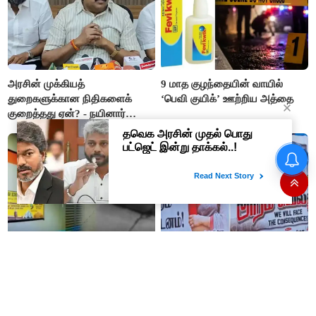
அரசின் முக்கியத்
9 மாத குழந்தையின் வாயில்
துறைகளுக்கான நிதிகளைக்
‘பெவி குயிக்’ ஊற்றிய அத்தை
குறைத்தது ஏன்? - நயினார்
நாகேந்திரன்
#BREAKING தமிழ்நாடு
“அன்பு அக்கா த்ரிஷாவை யார்
எக்ஸ்பிரஸ் ரயிலில் வெட்டப்பட்ட
தவறாக பேசினாலும் எங்களால்
உடல் மீட்பு
ஏற்க முடியாது”- த்ரிஷா நற்பணி
மன்றத்தினர் போஸ்டர்