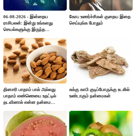
06-08-2026 - இன்றைய
கோப உணர்ச்சிகள் குறைய இதை
ராசிபலன்: இன்று உங்களது
செய்யுங்க போதும்
செயல்களுக்கு இருந்த
முட்டுகட்டைகள் விலகும்.
எதிர்பார்த்த உதவிகள் கிடைக்கும்.
பணவரத்து கூடும்..!
தினசரி பாதாம் பால் அல்லது
சுக்கு காபி குடிப்போருக்கு உடலில்
பாதாம் எண்ணெயை உதட்டில்
உண்டாகும் நன்மைகள்
தடவினால் என்ன நன்மை
தெரியுமா ?