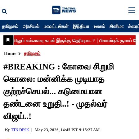
தமிழகம்
அரசியல்
மாவட்டங்கள்
இந்தியா
உலகம்
சினிமா
க்ரைம
Home
தமிழகம்
#BREAKING : கோவை சிறுமி
கொலை: மன்னிக்க முடியாத
குற்றச்செயல்... கடுமையான
தண்டனை உறுதி..! - முதல்வர்
விஜய்..!
By
May 23, 2026, 14:45 IST
9:15:27 AM
TTN DESK