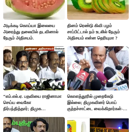
அடிக்கடி கொய்யா இலையை
தினம் ரெண்டு கிவி பழம்
அரைத்து தலையில் தடவினால்
சாப்பிட்டால் நம் உடலில் நேரும்
நேரும் அதிசயம்.
அதிசயம் என்ன தெரியுமா ?
“எம்.எல்.ஏ. பதவியை ராஜினாமா
கொளத்தூரில் முறைகேடு
செய்ய வைகோ
இல்லை; திமுகவினர் பொய்
நிர்பந்தித்தார்; திமுக
குற்றச்சாட்டை வைக்கிறார்கள்-
எம்.எல்.ஏக்களாகவே
வி.எஸ்.பாபு
தொடர்கிறோம்”- மதிமுக
எம்.எல்.ஏக்கள் பரபரப்பு பேட்டி