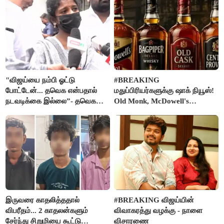
"விஜய்யை நம்பி ஓட்டு
#BREAKING
போட்டேன்... தவெக என்பதால்
மதுப்பிரியர்களுக்கு ஷாக் நியூஸ்!
நடவடிக்கை இல்லை”- தவெக
Old Monk, McDowell's
நிர்வாகியால் பாதிக்கப்பட்ட பெண்
மதுபானங்களை விற்பனை செய்ய
கதறல்
FSSAI தடை
இருவரை காதலித்ததால்
#BREAKING விஜய்யின்
விபரீதம்... 2 காதலன்களும்
விவாகரத்து வழக்கு - நாளை
சேர்ந்து சிறுமியை கூட்டு
விசாரணை