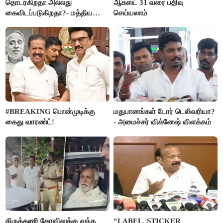
தொடர்கிறதா அல்லது
ஆகஸ்ட் 31 வரை பதிவு
கைவிடப்படுகிறதா?- மத்திய
செய்யலாம்
அரசு விளக்கம்
#BREAKING பொன்முடிக்கு
மதுபானங்கள் டோர் டெலிவரியா?
கைது வாரண்ட்!
- அமைச்சர் விக்னேஷ் விளக்கம்
திருத்தணி கோவிலுக்கு வந்த
“LABEL, STICKER