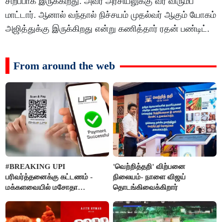
சிறப்பாக இருக்கிறது. அவர் அரசியலுக்கு வர விரும்ப
மாட்டார். ஆனால் வந்தால் நிச்சயம் முதல்வர் ஆகும் யோகம்
அஜித்துக்கு இருக்கிறது என்று கணித்தார் ரதன் பண்டிட்.
From around the web
#BREAKING UPI
'வெற்றித்தறி' விற்பனை
பரிவர்த்தனைக்கு கட்டணம் -
நிலையம்- நாளை விஜய்
மக்களவையில் மசோதா
தொடங்கிவைக்கிறார்
நிறைவேற்றம்!