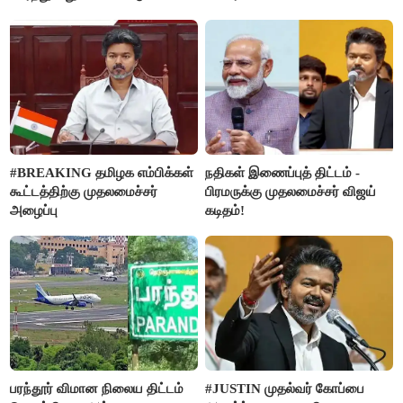
வன்கொடுமை செய்து கொலை
செய்த கொடூரம்
#BREAKING தமிழக எம்பிக்கள்
நதிகள் இணைப்புத் திட்டம் -
கூட்டத்திற்கு முதலமைச்சர்
பிரமருக்கு முதலமைச்சர் விஜய்
அழைப்பு
கடிதம்!
பரந்தூர் விமான நிலைய திட்டம்
#JUSTIN முதல்வர் கோப்பை