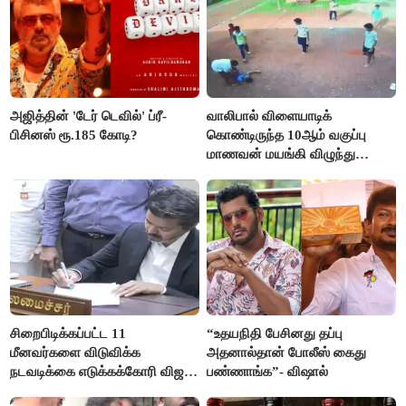
அஜித்தின் 'டேர் டெவில்' ப்ரீ-
வாலிபால் விளையாடிக்
பிசினஸ் ரூ.185 கோடி?
கொண்டிருந்த 10ஆம் வகுப்பு
மாணவன் மயங்கி விழுந்து
உயிரிழப்பு
சிறைபிடிக்கப்பட்ட 11
“உதயநிதி பேசினது தப்பு
மீனவர்களை விடுவிக்க
அதனால்தான் போலீஸ் கைது
நடவடிக்கை எடுக்கக்கோரி விஜய்
பண்ணாங்க”- விஷால்
கடிதம்