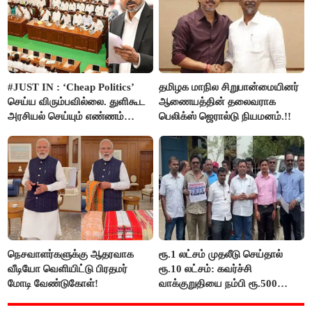
#JUST IN : ‘Cheap Politics’
தமிழக மாநில சிறுபான்மையினர்
செய்ய விரும்பவில்லை. துளிகூட
ஆணையத்தின் தலைவராக
அரசியல் செய்யும் எண்ணம்
பெலிக்ஸ் ஜெரால்டு நியமனம்.!!
இல்லை - உதயநிதிக்கு முதல்வர்
விஜய் பதில்!
நெசவாளர்களுக்கு ஆதரவாக
ரூ.1 லட்சம் முதலீடு செய்தால்
வீடியோ வெளியிட்டு பிரதமர்
ரூ.10 லட்சம்: கவர்ச்சி
மோடி வேண்டுகோள்!
வாக்குறுதியை நம்பி ரூ.500
கோடியை இழந்த திருப்பூர்