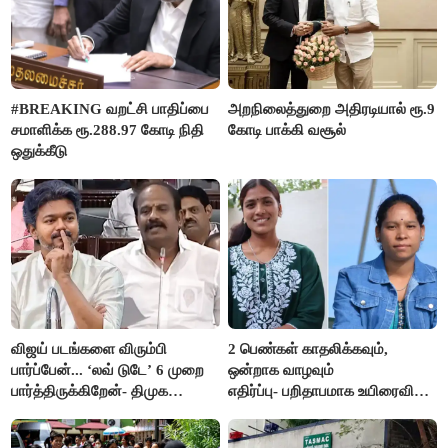
#BREAKING வறட்சி பாதிப்பை
அறநிலைத்துறை அதிரடியால் ரூ.9
சமாளிக்க ரூ.288.97 கோடி நிதி
கோடி பாக்கி வசூல்
ஒதுக்கீடு
விஜய் படங்களை விரும்பி
2 பெண்கள் காதலிக்கவும்,
பார்ப்பேன்... ‘லவ் டுடே’ 6 முறை
ஒன்றாக வாழவும்
பார்த்திருக்கிறேன்- திமுக
எதிர்ப்பு- பறிதாபமாக உயிரைவிட்ட
எம்.எல்.ஏ.நெகிழ்ச்சி
ஜோடி