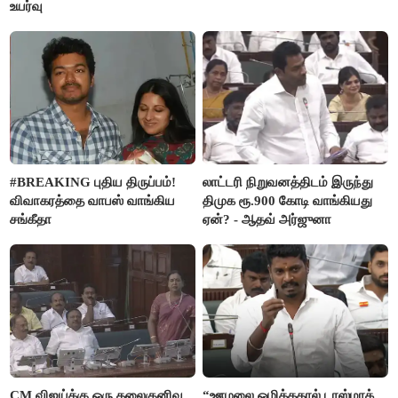
உயர்வு
#BREAKING புதிய திருப்பம்!
லாட்டரி நிறுவனத்திடம் இருந்து
விவாகரத்தை வாபஸ் வாங்கிய
திமுக ரூ.900 கோடி வாங்கியது
சங்கீதா
ஏன்? - ஆதவ் அர்ஜுனா
CM விஜய்க்கு ஒரு தலைகுனிவு
“ஊழலை ஒழித்ததால் டாஸ்மாக்