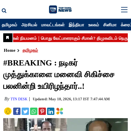
தமிழகம்
அரசியல்
மாவட்டங்கள்
இந்தியா
உலகம்
சினிமா
க்ரைம
Home
தமிழகம்
#BREAKING : நடிகர்
முத்துக்காளை மனைவி சிகிச்சை
பலனின்றி உயிரிழந்தார்..!
By
Updated: May 18, 2026, 13:17 IST
7:47:44 AM
TTN DESK