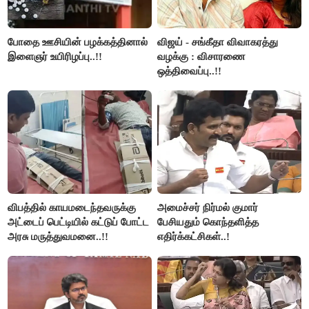
போதை ஊசியின் பழக்கத்தினால்
விஜய் - சங்கீதா விவாகரத்து
இளைஞர் உயிரிழப்பு..!!
வழக்கு : விசாரணை
ஒத்திவைப்பு..!!
விபத்தில் காயமடைந்தவருக்கு
அமைச்சர் நிர்மல் குமார்
அட்டைப் பெட்டியில் கட்டுப் போட்ட
பேசியதும் கொந்தளித்த
அரசு மருத்துவமனை..!!
எதிர்க்கட்சிகள்..!