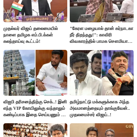
முதல்வர் விஜய் தலைமையில்
"கேரள மழையால் தான் கர்நாடகா
நாளை தமிழக எம்.பி.க்கள்
நீர் திறந்தது!": காவிரி
கலந்தாய்வு கூட்டம்!
விவகாரத்தில் பாமக சௌமியா
அன்புமணி சாடல்!
விஐபி தரிசனத்திற்கு செக்..! இனி
தமிழ்நாட்டு மக்களுக்காக அந்த
எந்த VIP கோயிலுக்கு வந்தாலும்
அவமானத்தையும் தாங்குவேன்..
கண்டிப்பாக இதை செய்யணும் -
முதலமைச்சர் விஜய்..!
அமைச்சர் ரமேஷ்..!