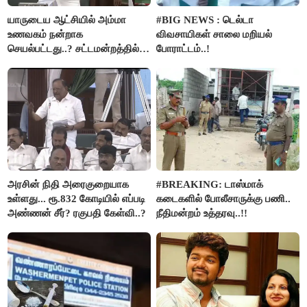
யாருடைய ஆட்சியில் அம்மா
#BIG NEWS : டெல்டா
உணவகம் நன்றாக
விவசாயிகள் சாலை மறியல்
செயல்பட்டது..? சட்டமன்றத்தில்
போராட்டம்..!
நடந்த காரசார விவாதம்..!
அரசின் நிதி அரைகுறையாக
#BREAKING: டாஸ்மாக்
உள்ளது... ரூ.832 கோடியில் எப்படி
கடைகளில் போலீசாருக்கு பணி..
அண்ணன் சீர்? ரகுபதி கேள்வி..?
நீதிமன்றம் உத்தரவு..!!