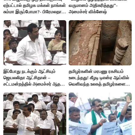
ஏற்பட்டால் தமிழக மக்கள் நாங்கள்
வருமானம் அதிகரித்தது”-
சும்மா இருப்போமா?- பிரேமலதா
அமைச்சர் விக்னேஷ்
விஜயகாந்த்
இப்போது நடக்கும் ஆட்சியும்
தமிழர்களின் மரபணு ரகசியம்
ஜெயலலிதா ஆட்சிதான் –
உடைந்தது! கீழடி டிஎன்ஏ ஆய்வில்
சட்டமன்றத்தில் அமைச்சர் ஆதவ்
வெளிவந்த உலகத் தமிழர்களை
அர்ஜுனா அதிரடி பேச்சு!
மெய்சிலிர்க்க வைக்கும் உண்மை!