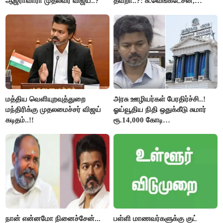
ஆஜராவாரா முதல்வர் விஜய்..?
தவறா..?: சு.வெங்கடேசன்,
திருமாவளவனுக்கு தமிழிசை
கேள்வி..!
மத்திய வெளியுறவுத்துறை
அரசு ஊழியர்கள் பேரதிர்ச்சி..!
மந்திரிக்கு முதலமைச்சர் விஜய்
ஓய்வூதிய நிதி ஒதுக்கீடு சுமார்
கடிதம்..!!
ரூ.14,000 கோடி
குறைக்கப்பட்டுள்ளது..!
நான் என்னமோ நினைச்சேன்...
பள்ளி மாணவர்களுக்கு குட்