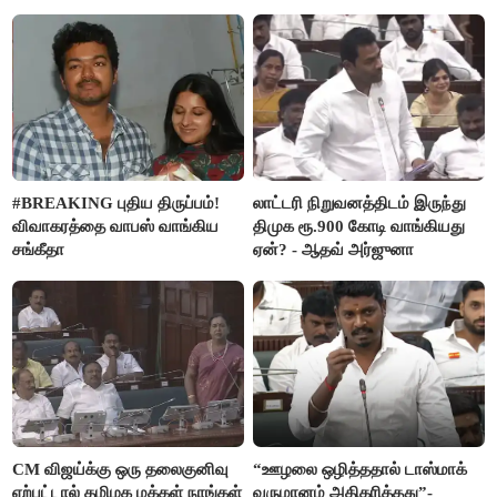
#BREAKING புதிய திருப்பம்!
லாட்டரி நிறுவனத்திடம் இருந்து
விவாகரத்தை வாபஸ் வாங்கிய
திமுக ரூ.900 கோடி வாங்கியது
சங்கீதா
ஏன்? - ஆதவ் அர்ஜுனா
CM விஜய்க்கு ஒரு தலைகுனிவு
“ஊழலை ஒழித்ததால் டாஸ்மாக்
ஏற்பட்டால் தமிழக மக்கள் நாங்கள்
வருமானம் அதிகரித்தது”-