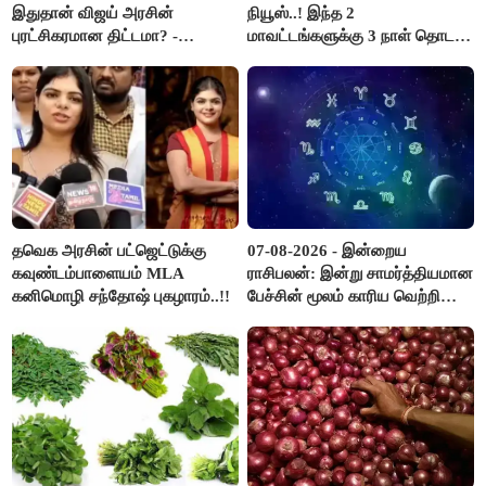
இதுதான் விஜய் அரசின்
நியூஸ்..! இந்த 2
புரட்சிகரமான திட்டமா? -
மாவட்டங்களுக்கு 3 நாள் தொடர்
ஆர்.பி.உதயகுமார்..!
விடுமுறை..!
தவெக அரசின் பட்ஜெட்டுக்கு
07-08-2026 - இன்றைய
கவுண்டம்பாளையம் MLA
ராசிபலன்: இன்று சாமர்த்தியமான
கனிமொழி சந்தோஷ் புகழாரம்..!!
பேச்சின் மூலம் காரிய வெற்றி
உண்டாகும். அடுத்தவரை நம்பி
பொறுப்புகளை ஒப்படைப்பதில்
கவனம் தேவை..!