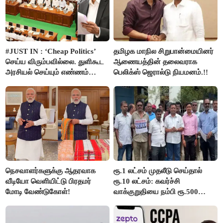
#JUST IN : ‘Cheap Politics’
தமிழக மாநில சிறுபான்மையினர்
செய்ய விரும்பவில்லை. துளிகூட
ஆணையத்தின் தலைவராக
அரசியல் செய்யும் எண்ணம்
பெலிக்ஸ் ஜெரால்டு நியமனம்.!!
இல்லை - உதயநிதிக்கு முதல்வர்
விஜய் பதில்!
நெசவாளர்களுக்கு ஆதரவாக
ரூ.1 லட்சம் முதலீடு செய்தால்
வீடியோ வெளியிட்டு பிரதமர்
ரூ.10 லட்சம்: கவர்ச்சி
மோடி வேண்டுகோள்!
வாக்குறுதியை நம்பி ரூ.500
கோடியை இழந்த திருப்பூர்
மக்கள்!