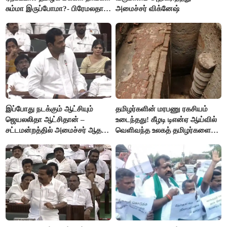
சும்மா இருப்போமா?- பிரேமலதா
அமைச்சர் விக்னேஷ்
விஜயகாந்த்
இப்போது நடக்கும் ஆட்சியும்
தமிழர்களின் மரபணு ரகசியம்
ஜெயலலிதா ஆட்சிதான் –
உடைந்தது! கீழடி டிஎன்ஏ ஆய்வில்
சட்டமன்றத்தில் அமைச்சர் ஆதவ்
வெளிவந்த உலகத் தமிழர்களை
அர்ஜுனா அதிரடி பேச்சு!
மெய்சிலிர்க்க வைக்கும் உண்மை!