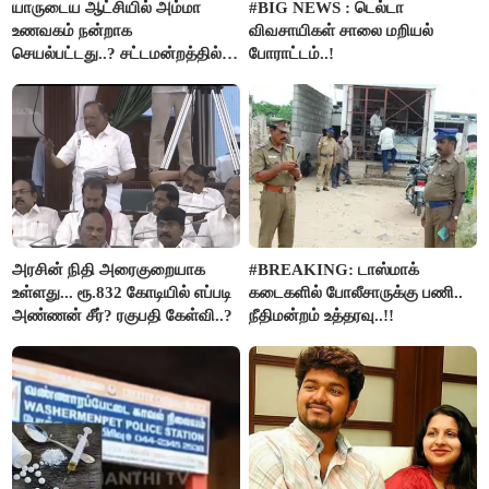
யாருடைய ஆட்சியில் அம்மா
#BIG NEWS : டெல்டா
உணவகம் நன்றாக
விவசாயிகள் சாலை மறியல்
செயல்பட்டது..? சட்டமன்றத்தில்
போராட்டம்..!
நடந்த காரசார விவாதம்..!
அரசின் நிதி அரைகுறையாக
#BREAKING: டாஸ்மாக்
உள்ளது... ரூ.832 கோடியில் எப்படி
கடைகளில் போலீசாருக்கு பணி..
அண்ணன் சீர்? ரகுபதி கேள்வி..?
நீதிமன்றம் உத்தரவு..!!