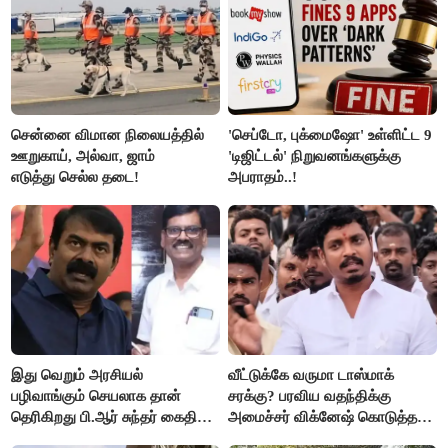
சென்னை விமான நிலையத்தில்
'செப்டோ, புக்மைஷோ' உள்ளிட்ட 9
ஊறுகாய், அல்வா, ஜாம்
'டிஜிட்டல்' நிறுவனங்களுக்கு
எடுத்து செல்ல தடை!
அபராதம்..!
இது வெறும் அரசியல்
வீட்டுக்கே வருமா டாஸ்மாக்
பழிவாங்கும் செயலாக தான்
சரக்கு? பரவிய வதந்திக்கு
தெரிகிறது பி.ஆர் சுந்தர் கைதிற்கு
அமைச்சர் விக்னேஷ் கொடுத்த
சீமான் கடும் கண்டனம்..!
விளக்கம்!