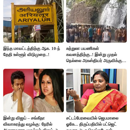
இந்த மாவட்டத்திற்கு ஆக. 10-ந்
சுற்றுலா பயணிகள்
தேதி உள்ளூர் விடுமுறை..!
கவனத்திற்கு..! இன்று முதல்
நெல்லை அகஸ்தியர் அருவிக்கு
செல்ல தடை..!
இன்று விஜய் – சங்கீதா
சட்டப்பேரவையில் ஜெபமாலை
விவாகரத்து வழக்கு: நேரில்
ஓகே... திருப்பதியில் பட்ஜெட்