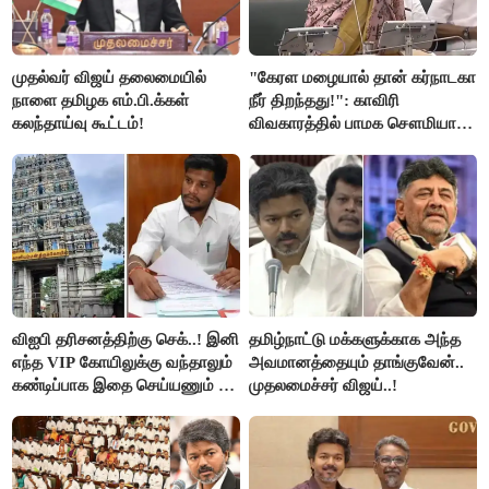
முதல்வர் விஜய் தலைமையில்
"கேரள மழையால் தான் கர்நாடகா
நாளை தமிழக எம்.பி.க்கள்
நீர் திறந்தது!": காவிரி
கலந்தாய்வு கூட்டம்!
விவகாரத்தில் பாமக சௌமியா
அன்புமணி சாடல்!
விஐபி தரிசனத்திற்கு செக்..! இனி
தமிழ்நாட்டு மக்களுக்காக அந்த
எந்த VIP கோயிலுக்கு வந்தாலும்
அவமானத்தையும் தாங்குவேன்..
கண்டிப்பாக இதை செய்யணும் -
முதலமைச்சர் விஜய்..!
அமைச்சர் ரமேஷ்..!