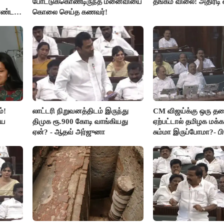
போட்டுக்கொண்டிருந்த மனைவியை
தங்கம் விலை! அதிரடி 
ொண்ட
கொலை செய்த கணவர்!
்!
லாட்டரி நிறுவனத்திடம் இருந்து
CM விஜய்க்கு ஒரு த
ிய
திமுக ரூ.900 கோடி வாங்கியது
ஏற்பட்டால் தமிழக மக்க
ஏன்? - ஆதவ் அர்ஜுனா
சும்மா இருப்போமா?- 
விஜயகாந்த்