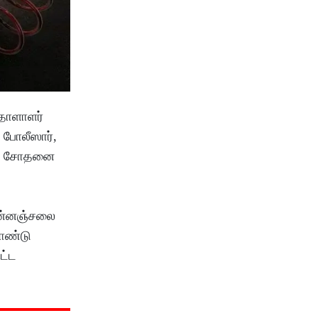
 தாளாளர்
் போலீஸார்,
ும் சோதனை
மின்னஞ்சலை
கொண்டு
ட்ட