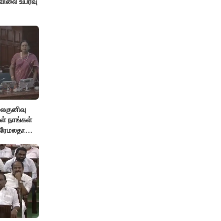
விலை உயர்வு
லைகுனிவு
ள் நாங்கள்
பிரேமலதா