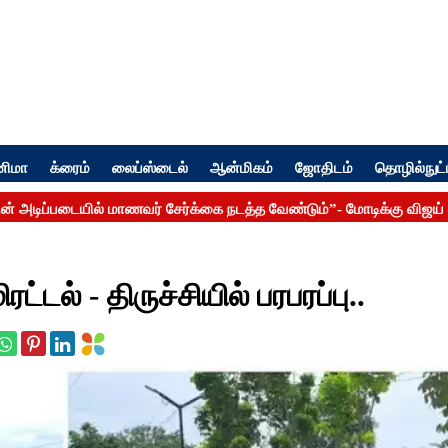
னிமா
க்ரைம்
லைப்ஸ்டைல்
ஆன்மிகம்
ஜோதிடம்
தொழில்நுட்
்டல் - திருச்சியில் பரபரப்பு..