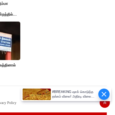
அம்மா
்றத்தில்
..!
த்தினால்
#BREAKING ஷாக் கொடுத்த
தங்கம் விலை! அதிரடி விலை
உயர்வு
vacy Policy