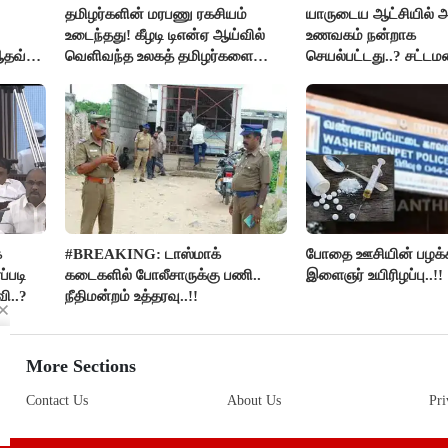
தமிழர்களின் மரபணு ரகசியம்
யாருடைய ஆட்சியில் 
உடைந்தது! கீழடி டிஎன்ஏ ஆய்வில்
உணவகம் நன்றாக
ஆதவ்
வெளிவந்த உலகத் தமிழர்களை
செயல்பட்டது..? சட்டமன
மெய்சிலிர்க்க வைக்கும் உண்மை!
நடந்த காரசார விவாதம்
க
#BREAKING: டாஸ்மாக்
போதை ஊசியின் பழக்க
ப்படி
கடைகளில் போலீசாருக்கு பணி..
இளைஞர் உயிரிழப்பு..!!
ி..?
நீதிமன்றம் உத்தரவு..!!
More Sections
Contact Us
About Us
Pri