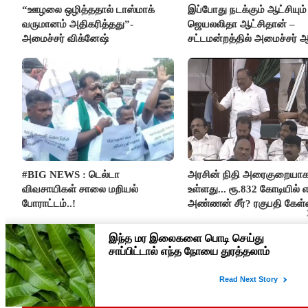
“ஊழலை ஒழித்ததால் டாஸ்மாக்
இப்போது நடக்கும் ஆட்சியும்
வருமானம் அதிகரித்தது”-
ஜெயலலிதா ஆட்சிதான் –
அமைச்சர் விக்னேஷ்
சட்டமன்றத்தில் அமைச்சர் 
அர்ஜுனா அதிரடி பேச்சு!
#BIG NEWS : டெல்டா
அரசின் நிதி அரைகுறையா
விவசாயிகள் சாலை மறியல்
உள்ளது... ரூ.832 கோடியில் எ
போராட்டம்..!
அண்ணன் சீர்? ரகுபதி கேள்வ