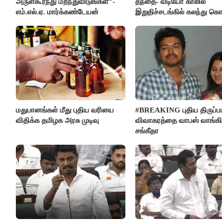
அருள்கூர்ந்து மறந்துவிடுங்கள்”-
தந்தை- வீடியோ காலில்
எம்.எல்.ஏ. மார்க்கண்டேயன்
இறுதிச்சடங்கில் கலந்து க
மகள்கள்
மதுபானங்கள் மீது புதிய வரியை
#BREAKING புதிய திருப்பம
விதிக்க தமிழக அரசு முடிவு
விவாகரத்தை வாபஸ் வாங்க
சங்கீதா