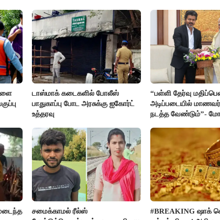
்களை
டாஸ்மாக் கடைகளில் போலீஸ்
“பள்ளி தேர்வு மதிப்ப
ுப்பு
பாதுகாப்பு போட அரசுக்கு ஐகோர்ட்
அடிப்படையில் மாணவர்
உத்தரவு
நடத்த வேண்டும்”- மோட
கடிதம்
மடைந்த
சமைக்காமல் ரீல்ஸ்
#BREAKING ஷாக் க