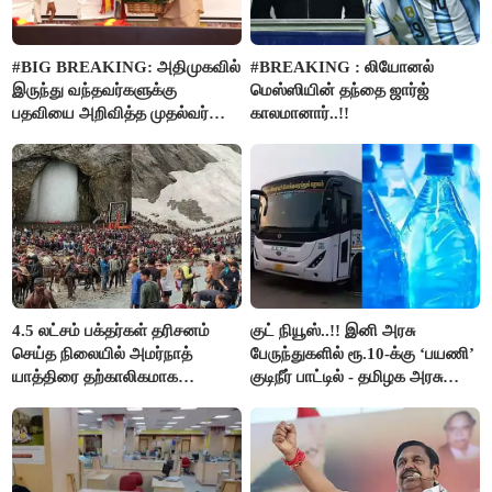
#BIG BREAKING: அதிமுகவில்
#BREAKING : லியோனல்
இருந்து வந்தவர்களுக்கு
மெஸ்ஸியின் தந்தை ஜார்ஜ்
பதவியை அறிவித்த முதல்வர்
காலமானார்..!!
விஜய்..!!
4.5 லட்சம் பக்தர்கள் தரிசனம்
குட் நியூஸ்..!! இனி அரசு
செய்த நிலையில் அமர்நாத்
பேருந்துகளில் ரூ.10-க்கு ‘பயணி’
யாத்திரை தற்காலிகமாக
குடிநீர் பாட்டில் - தமிழக அரசு
நிறுத்தம்..!!
அறிவிப்பு..!!