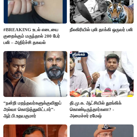
#BREAKING உடல் எடையை
நீலகிரியில் புலி தாக்கி ஒருவர் பலி
குறைக்கும் மருந்தால் 200 பேர்
பலி – அதிர்ச்சி தகவல்
“நன்றி மறந்தவர்களுக்குவிஜய்
தி.மு.க. ஆட்சியில் தூங்கிக்
அல்வா கொடுத்துவிட்டார்”-
கொண்டிருந்தார்களா? -
ஆர்.பி.உதயகுமார்
அமைச்சர் ரமேஷ்