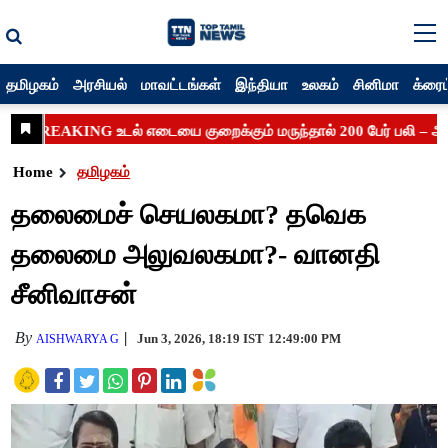
தமிழகம்
அரசியல்
மாவட்டங்கள்
இந்தியா
உலகம்
சினிமா
க்ரைம
Home
தமிழகம்
தலைமைச் செயலகமா? தவெக
தலைமை அலுவலகமா?- வானதி
சீனிவாசன்
By
Jun 3, 2026, 18:19 IST
12:49:00 PM
AISHWARYA G