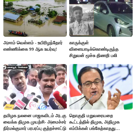
அசாம் வெள்ளம் - உயிரிழந்தோர்
காருக்குள்
எண்ணிக்கை 99 ஆக உயர்வு!
விளையாடிக்கொண்டிருந்த
சிறுவன் மூச்சு திணறி பலி
தமிழக நலனை பாஜகவிடம் அடகு
தொகுதி மறுவரையறை
வைக்க திமுக முயற்சி- அமைச்சர்
கூட்டத்தில் திமுக, அதிமுக
நிர்மல்குமார் பரபரப்பு குற்றச்சாட்டு
எம்பிக்கள் பங்கேற்காதது
வருத்தமளிக்கிறது- ப.சிதம்பரம்