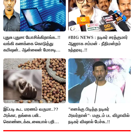
புதுசு புதுசா யோசிக்கிறாங்க..!!
#BIG NEWS : நடிகர் சரத்குமார்
வங்கி கணக்கை கொடுத்து
ஆஜராக சம்மன் - நீதிமன்றம்
கமிஷன்.. ஆன்லைன் மோசடி
உத்தரவு..!!
கும்பலுக்கு உதவிய வாலிபர்
கைது..!!
இப்படி கூட மரணம் வருமா..??
"எனக்கு பிடித்த நடிகர்
அக்கா, தங்கை பலி..
அவர்தான்"- மகுடம் பட விழாவில்
கொண்டைக்கடலையால் பறிபோன
நடிகர் விஷால் பேச்சு..!!
உயிர்கள்..!!