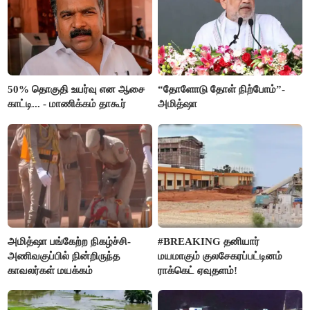
50% தொகுதி உயர்வு என ஆசை
“தோளோடு தோள் நிற்போம்”-
காட்டி... - மாணிக்கம் தாகூர்
அமித்ஷா
அமித்ஷா பங்கேற்ற நிகழ்ச்சி-
#BREAKING தனியார்
அணிவகுப்பில் நின்றிருந்த
மயமாகும் குலசேகரப்பட்டினம்
காவலர்கள் மயக்கம்
ராக்கெட் ஏவுதளம்!