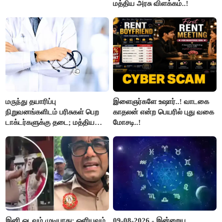
மத்திய அரசு விளக்கம்..!
மருந்து தயாரிப்பு
இளைஞர்களே உஷார்..! வாடகை
நிறுவனங்களிடம் பரிசுகள் பெற
காதலன் என்ற பெயரில் புது வகை
டாக்டர்களுக்கு தடை; மத்திய
மோசடி..!
அரசு உத்தரவு..!
இனி ஓடவும் முடியாது; ஒளியவும்
09-08-2026 - இன்றைய