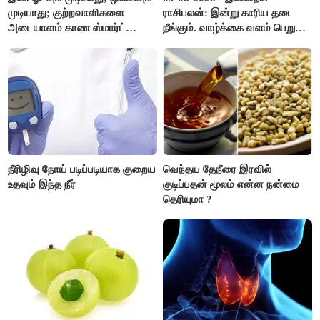
முடியாது; குற்றவாளிகளை
ராசிபலன்: இன்று காரிய தடை
அடையாளம் காண ஸ்மார்ட்
நீங்கும். வாழ்க்கை வளம் பெறும்.
கண்ணாடிகளை பயன்படுத்த
எதிரில் இருப்பவர்களை
போலீசார் முடிவு..!
எடைபோடுவது நல்லது..!
நீரிழிவு நோய் படிப்படியாக குறைய
வெந்தய தேநீரை இரவில்
உதவும் இந்த நீர்
குடிப்பதன் மூலம் என்ன நன்மை
தெரியுமா ?