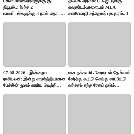
பள்ளி மாணவர்களுக்கு குட்
தவெக அரசின் பட்ஜெட்டுக்கு
நியூஸ்..! இந்த 2
கவுண்டம்பாளையம் MLA
மாவட்டங்களுக்கு 3 நாள் தொடர்
கனிமொழி சந்தோஷ் புகழாரம்..!!
விடுமுறை..!
07-08-2026 - இன்றைய
மன தக்காளி கீரையுடன் தேங்காய்
ராசிபலன்: இன்று சாமர்த்தியமான
சேர்த்து கூட்டு செய்து சாப்பிட்டு
பேச்சின் மூலம் காரிய வெற்றி
வந்தால் எந்த நோய் ஓடும்
உண்டாகும். அடுத்தவரை நம்பி
தெரியுமா ?
பொறுப்புகளை ஒப்படைப்பதில்
கவனம் தேவை..!