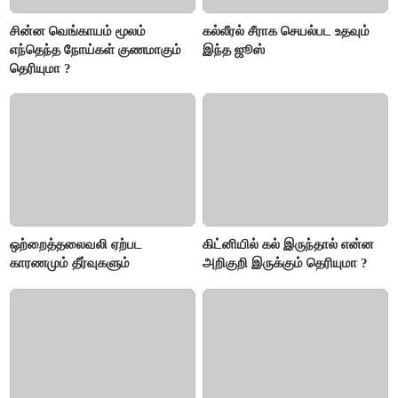
சின்ன வெங்காயம் மூலம்
கல்லீரல் சீராக செயல்பட உதவும்
எந்தெந்த நோய்கள் குணமாகும்
இந்த ஜூஸ்
தெரியுமா ?
ஒற்றைத்தலைவலி ஏற்பட
கிட்னியில் கல் இருந்தால் என்ன
காரணமும் தீர்வுகளும்
அறிகுறி இருக்கும் தெரியுமா ?