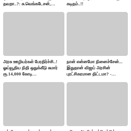
தவறா..?: சு.வெங்கடேசன்,
கடிதம்..!!
திருமாவளவனுக்கு தமிழிசை
கேள்வி..!
அரசு ஊழியர்கள் பேரதிர்ச்சி..!
நான் என்னமோ நினைச்சேன்...
ஓய்வூதிய நிதி ஒதுக்கீடு சுமார்
இதுதான் விஜய் அரசின்
ரூ.14,000 கோடி
புரட்சிகரமான திட்டமா? -
குறைக்கப்பட்டுள்ளது..!
ஆர்.பி.உதயகுமார்..!