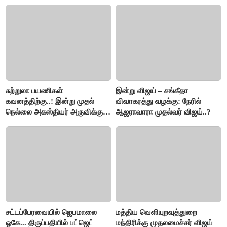
விளக்கம்!
சுற்றுலா பயணிகள்
இன்று விஜய் – சங்கீதா
கவனத்திற்கு..! இன்று முதல்
விவாகரத்து வழக்கு: நேரில்
நெல்லை அகஸ்தியர் அருவிக்கு
ஆஜராவாரா முதல்வர் விஜய்..?
செல்ல தடை..!
சட்டப்பேரவையில் ஜெபமாலை
மத்திய வெளியுறவுத்துறை
ஓகே... திருப்பதியில் பட்ஜெட்
மந்திரிக்கு முதலமைச்சர் விஜய்