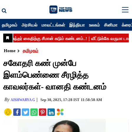
தமிழகம்
அரசியல்
மாவட்டங்கள்
இந்தியா
உலகம்
சினிமா
க்ரைம
Home
தமிழகம்
சகோதரி கண் முன்பே
இளம்பெண்ணை சீரழித்த
காவலர்கள்- வானதி கண்டனம்
By
Sep 30, 2025, 17:28 IST
11:58:58 AM
AISHWARYA G