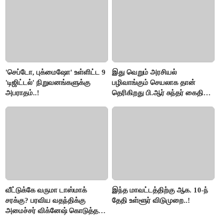
'செப்டோ, புக்மைஷோ' உள்ளிட்ட 9
இது வெறும் அரசியல்
'டிஜிட்டல்' நிறுவனங்களுக்கு
பழிவாங்கும் செயலாக தான்
அபராதம்..!
தெரிகிறது பி.ஆர் சுந்தர் கைதிற்கு
சீமான் கடும் கண்டனம்..!
வீட்டுக்கே வருமா டாஸ்மாக்
இந்த மாவட்டத்திற்கு ஆக. 10-ந்
சரக்கு? பரவிய வதந்திக்கு
தேதி உள்ளூர் விடுமுறை..!
அமைச்சர் விக்னேஷ் கொடுத்த