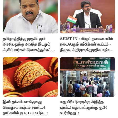
தமிழகத்திற்கு முதலிடமும்
#JUST IN : விஜய் தலைமையில்
அரசியலுக்கு அடுத்த இடமும்
நடைபெறும் எம்பிக்கள் கூட்டம் -
அளிப்பவர்கள் அனைத்துக்கட்சி
திமுக, அதிமுக,தேமுதிக மநீம
கூட்டத்தில் நிச்சயம்
புறக்கணிப்பு..!
பங்கேற்பார்கள் - மாணிக்கம்
தாகூர்..!!
இனி தங்கம் வாங்குவது
மது பிரியர்களுக்கு அடுத்த
கொஞ்சம் கஷ்டம் தான்...4
ஷாக்..! மது பாட்டிலுக்கு ரூ.20
நாட்களில் ரூ.6,120 உயர்வு..!
உயர்கிறது..!