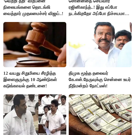
'வெற்றி தறி' விற்பனை
சொன்னதை செய்வார்
நிலையங்களை தொடங்கி
ரஜினிகாந்த்..! இது எப்போ
வைத்தார் முதலமைச்சர் விஜய்..!
நடக்கிறதோ அப்போ நிச்சயமாக
ரஜினி ₹1 கோடி தருவார் - லதா
ரஜினிகாந்த்..!
12 வயது சிறுமியை சீரழித்த
திமுக மூத்த தலைவர்
இளைஞருக்கு 10 ஆண்டுகள்
கே.என்.நேருவுக்கு சென்னை உயர்
கடுங்காவல் தண்டனை!
நீதிமன்றம் நோட்டீஸ்!