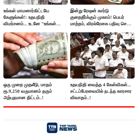
உங்கள் மாமனார்கிட்டயே
இன்று ரேஷன் கார்டு
கேளுங்கள்!: உதயநிதி
குறைதீர்க்கும் முகாம்! பெயர்
விமர்சனம்... உடனே "உங்கள்
மாற்றம், விரல்ரேகை பதிவு செய்ய
அப்பாவிடம் கேளுங்கள்" என
அரிய வாய்ப்பு!
ஆதவ் அர்ஜுனா பதிலடி!
ஒரு முறை முதலீடு, மாதம்
உதயநிதி வைத்த 4 கேள்விகள்...
ரூ.9,250 வருமானம் தரும்
சட்டப்பேரவையில் நடந்த காரசார
அற்புதமான திட்டம்..!
விவாதம்..!