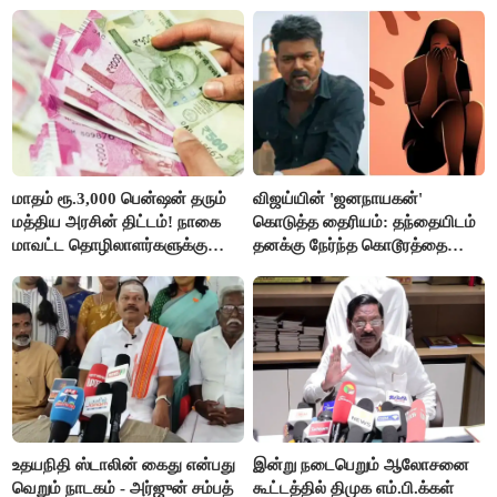
மாதம் ரூ.3,000 பென்ஷன் தரும்
விஜய்யின் 'ஜனநாயகன்'
மத்திய அரசின் திட்டம்! நாகை
கொடுத்த தைரியம்: தந்தையிடம்
மாவட்ட தொழிலாளர்களுக்கு
தனக்கு நேர்ந்த கொடூரத்தை
ஆட்சியர் வெளியிட்ட சூப்பர்
கூறிய சிறுமி!
செய்தி!
உதயநிதி ஸ்டாலின் கைது என்பது
இன்று நடைபெறும் ஆலோசனை
வெறும் நாடகம் - அர்ஜுன் சம்பத்
கூட்டத்தில் திமுக எம்.பி.க்கள்