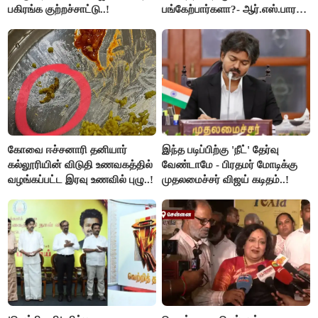
பகிரங்க குற்றச்சாட்டு..!
பங்கேற்பார்களா?- ஆர்.எஸ்.பாரதி
விளக்கம்..!
கோவை ஈச்சனாரி தனியார்
இந்த படிப்பிற்கு 'நீட்' தேர்வு
கல்லூரியின் விடுதி உணவகத்தில்
வேண்டாமே - பிரதமர் மோடிக்கு
வழங்கப்பட்ட இரவு உணவில் புழு..!
முதலமைச்சர் விஜய் கடிதம்..!