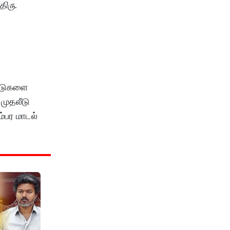
திரு.
லீடுகளை
முதலீடு
்பர மாடல்