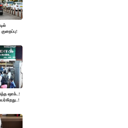
ில்
 குறைப்பு!
த்த ஷாக்..!
உயர்கிறது..!