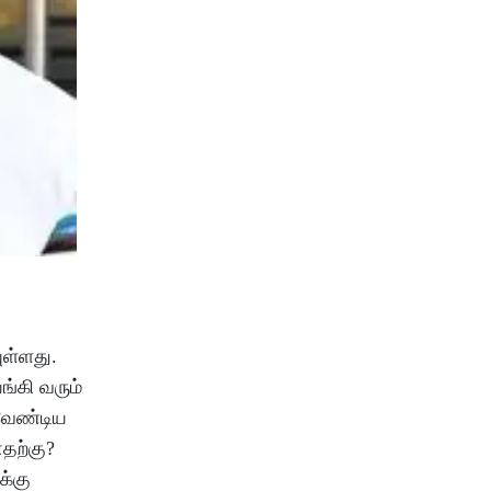
ுள்ளது.
ங்கி வரும்
தவேண்டிய
எதற்கு?
க்கு