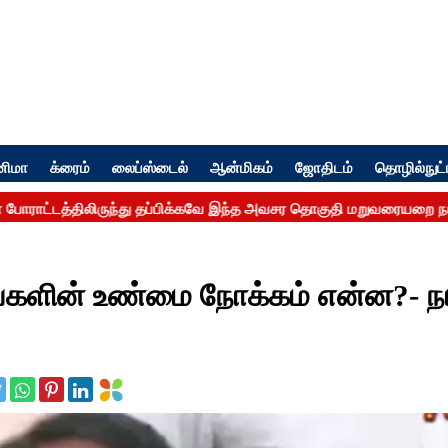
னிமா
க்ரைம்
லைப்ஸ்டைல்
ஆன்மிகம்
ஜோதிடம்
தொழில்நுட்
ங்களின் உண்மை நோக்கம் என்ன?- ந