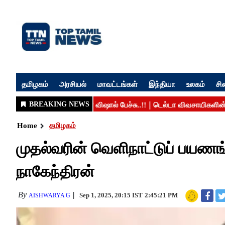
தமிழகம்
அரசியல்
மாவட்டங்கள்
இந்தியா
உலகம்
சி
Home
தமிழகம்
முதல்வரின் வெளிநாட்டுப் பயண
நாகேந்திரன்
By
Sep 1, 2025, 20:15 IST
2:45:21 PM
AISHWARYA G