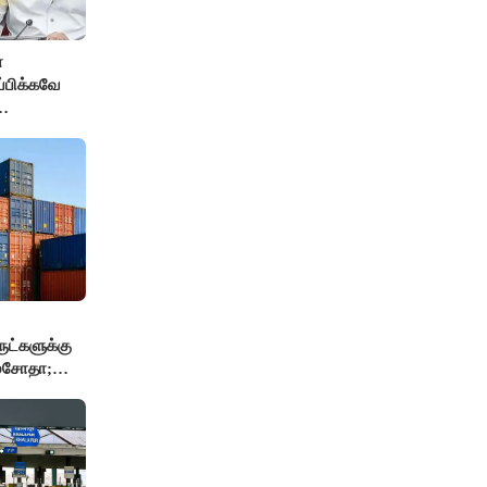
்
ப்பிக்கவே
தை
மைச்சர் -
ுட்களுக்கு
 மசோதா;
்..!!