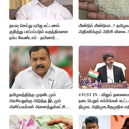
தயவு செய்து யுபிஐ கட்டணம்
மீண்டும் மீண்டுமா..? தமிழகத
குறித்து பரப்பப்படும் வதந்திகளை
அதிகரிக்கும் அரிசி விலை..!
நம்ப வேண்டாம் - நயினார்
நாகேந்திரன்..!!
தமிழகத்திற்கு முதலிடமும்
#JUST IN : விஜய் தலைமை
அரசியலுக்கு அடுத்த இடமும்
நடைபெறும் எம்பிக்கள் கூட்டம
அளிப்பவர்கள் அனைத்துக்கட்சி
திமுக, அதிமுக,தேமுதிக மந
கூட்டத்தில் நிச்சயம் பங்கேற்பார்கள்
புறக்கணிப்பு..!
- மாணிக்கம் தாகூர்..!!