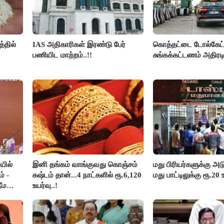
்தில்
IAS அதிகாரிகள் இரண்டு பேர்
கொத்தட்டை டோல்கேட்ட
பணியிட மாற்றம்..!!
சுங்கக்கட்டணம் அதிரடி
யில்
இனி தங்கம் வாங்குவது கொஞ்சம்
மது பிரியர்களுக்கு அடு
் -
கஷ்டம் தான்...4 நாட்களில் ரூ.6,120
மது பாட்டிலுக்கு ரூ.20 
ீம
உயர்வு..!