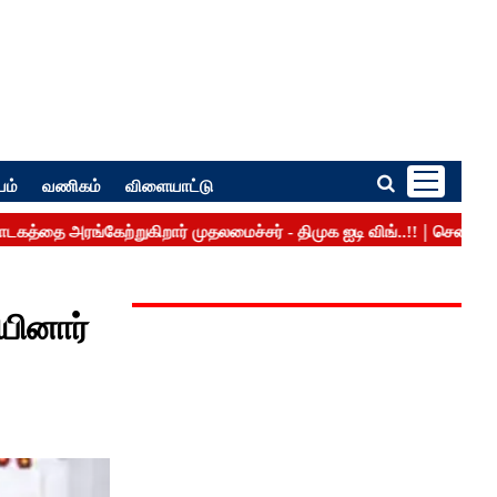
பம்
வணிகம்
விளையாட்டு
யினார்