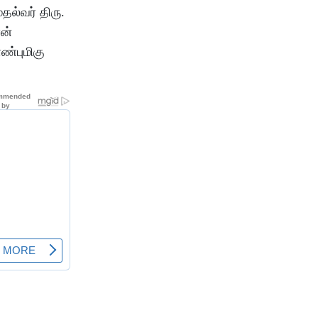
ல்வர் திரு.
ான்
ண்புமிகு