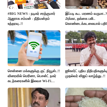
#BIG NEWS : நடிகர் சரத்குமார்
இப்படி கூட மரணம் வருமா..
ஆஜராக சம்மன் - நீதிமன்றம்
அக்கா, தங்கை பலி..
உத்தரவு..!!
கொண்டைக்கடலையால் பற
உயிர்கள்..!!
சென்னை மக்களுக்கு குட் நியூஸ்..!!
ஐகோர்ட் புதிய நீதிபதிகளுக்
விரைவில் மெரினா, பெசன்ட் நகர்
முதல்வர் விஜய் வாழ்த்து..!!
கடற்கரைகளில் இலவச Wi-Fi
வசதி..!!