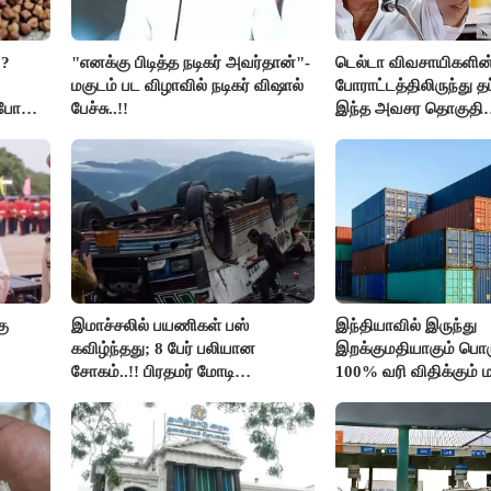
??
"எனக்கு பிடித்த நடிகர் அவர்தான்"-
டெல்டா விவசாயிகளின
மகுடம் பட விழாவில் நடிகர் விஷால்
போராட்டத்திலிருந்து த
ிபோன
பேச்சு..!!
இந்த அவசர தொகுதி
மறுவரையறை நாடகத்
அரங்கேற்றுகிறார் முதல
திமுக ஐடி விங்..!!
கு
இமாச்சலில் பயணிகள் பஸ்
இந்தியாவில் இருந்து
கவிழ்ந்தது; 8 பேர் பலியான
இறக்குமதியாகும் பொர
சோகம்..!! பிரதமர் மோடி
100% வரி விதிக்கும்
இரங்கல்..!!
அமெரிக்கா நிறைவேற்றம