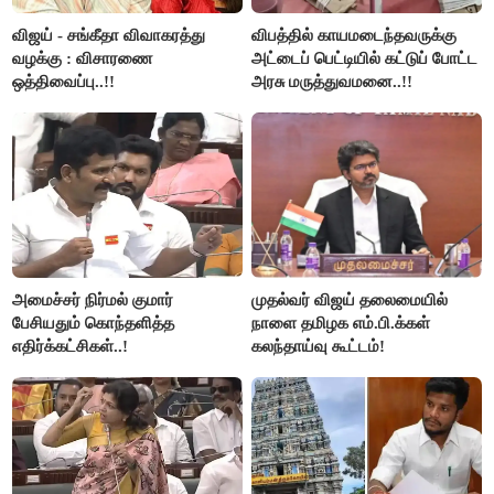
விஜய் - சங்கீதா விவாகரத்து
விபத்தில் காயமடைந்தவருக்கு
வழக்கு : விசாரணை
அட்டைப் பெட்டியில் கட்டுப் போட்ட
ஒத்திவைப்பு..!!
அரசு மருத்துவமனை..!!
அமைச்சர் நிர்மல் குமார்
முதல்வர் விஜய் தலைமையில்
பேசியதும் கொந்தளித்த
நாளை தமிழக எம்.பி.க்கள்
எதிர்க்கட்சிகள்..!
கலந்தாய்வு கூட்டம்!