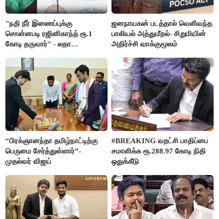
"நதி நீர் இணைப்புக்கு
ஜனநாயகன் படத்தால் வெளிவந்த
சொன்னபடி ரஜினிகாந்த் ரூ.1
பாலியல் அத்துமீறல்- சிறுமியின்
கோடி தருவார்" - லதா
அதிர்ச்சி வாக்குமூலம்
ரஜினிகாந்த்
“பிரக்ஞானந்தா தமிழ்நாட்டிற்கு
#BREAKING வறட்சி பாதிப்பை
பெருமை சேர்த்துள்ளார்”-
சமாளிக்க ரூ.288.97 கோடி நிதி
முதல்வர் விஜய்
ஒதுக்கீடு