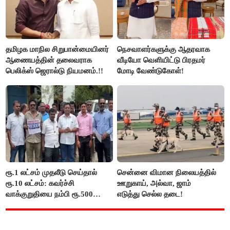
தமிழக மாநில சிறுபான்மையினர்
நெசவாளர்களுக்கு ஆதரவாக
ஆணையத்தின் தலைவராக
வீடியோ வெளியிட்டு பிரதமர்
பெலிக்ஸ் ஜெரால்டு நியமனம்.!!
மோடி வேண்டுகோள்!
ரூ.1 லட்சம் முதலீடு செய்தால்
சென்னை விமான நிலையத்தில்
ரூ.10 லட்சம்: கவர்ச்சி
ஊறுகாய், அல்வா, ஜாம்
வாக்குறுதியை நம்பி ரூ.500
எடுத்து செல்ல தடை!
கோடியை இழந்த திருப்பூர்
மக்கள்!