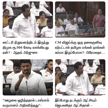
லாட்டரி நிறுவனத்திடம் இருந்து
CM விஜய்க்கு ஒரு தலைகுனிவு
திமுக ரூ.900 கோடி வாங்கியது
ஏற்பட்டால் தமிழக மக்கள் நாங்கள்
ஏன்? - ஆதவ் அர்ஜுனா
சும்மா இருப்போமா?- பிரேமலதா
விஜயகாந்த்
“ஊழலை ஒழித்ததால் டாஸ்மாக்
இப்போது நடக்கும் ஆட்சியும்
வருமானம் அதிகரித்தது”-
ஜெயலலிதா ஆட்சிதான் –