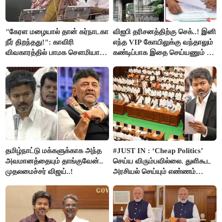
"கேரள மழையால் தான் கர்நாடகா
விஐபி தரிசனத்திற்கு செக்..! இனி
நீர் திறந்தது!": காவிரி
எந்த VIP கோயிலுக்கு வந்தாலும்
விவகாரத்தில் பாமக சௌமியா
கண்டிப்பாக இதை செய்யணும் -
அன்புமணி சாடல்!
அமைச்சர் ரமேஷ்..!
தமிழ்நாட்டு மக்களுக்காக அந்த
#JUST IN : ‘Cheap Politics’
அவமானத்தையும் தாங்குவேன்..
செய்ய விரும்பவில்லை. துளிகூட
முதலமைச்சர் விஜய்..!
அரசியல் செய்யும் எண்ணம்
இல்லை - உதயநிதிக்கு முதல்வர்
விஜய் பதில்!