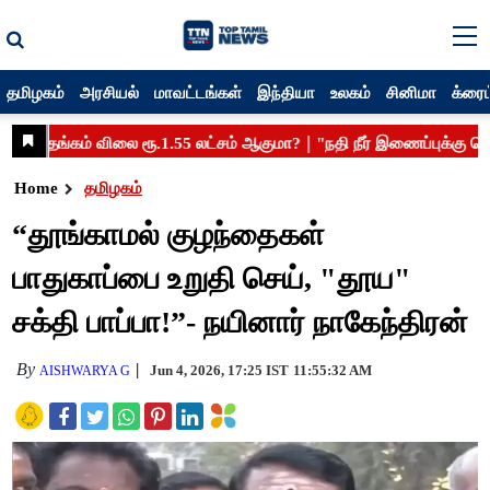
தமிழகம்
அரசியல்
மாவட்டங்கள்
இந்தியா
உலகம்
சினிமா
க்ரைம
Home
தமிழகம்
“தூங்காமல் குழந்தைகள்
பாதுகாப்பை உறுதி செய், "தூய"
சக்தி பாப்பா!”- நயினார் நாகேந்திரன்
By
Jun 4, 2026, 17:25 IST
11:55:32 AM
AISHWARYA G