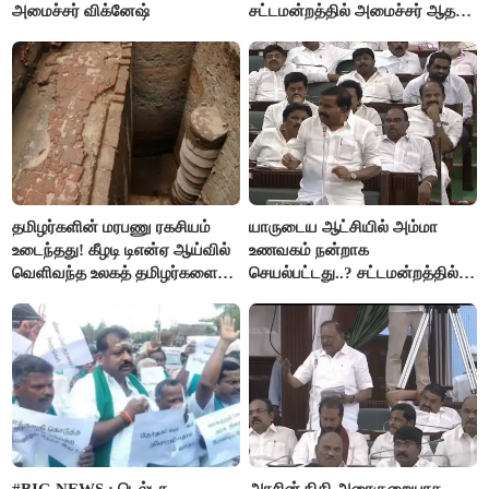
அமைச்சர் விக்னேஷ்
சட்டமன்றத்தில் அமைச்சர் ஆதவ்
அர்ஜுனா அதிரடி பேச்சு!
தமிழர்களின் மரபணு ரகசியம்
யாருடைய ஆட்சியில் அம்மா
உடைந்தது! கீழடி டிஎன்ஏ ஆய்வில்
உணவகம் நன்றாக
வெளிவந்த உலகத் தமிழர்களை
செயல்பட்டது..? சட்டமன்றத்தில்
மெய்சிலிர்க்க வைக்கும் உண்மை!
நடந்த காரசார விவாதம்..!
#BIG NEWS : டெல்டா
அரசின் நிதி அரைகுறையாக