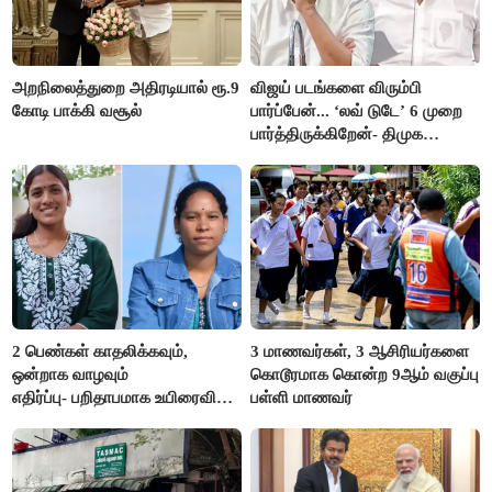
அறநிலைத்துறை அதிரடியால் ரூ.9
விஜய் படங்களை விரும்பி
கோடி பாக்கி வசூல்
பார்ப்பேன்... ‘லவ் டுடே’ 6 முறை
பார்த்திருக்கிறேன்- திமுக
எம்.எல்.ஏ.நெகிழ்ச்சி
2 பெண்கள் காதலிக்கவும்,
3 மாணவர்கள், 3 ஆசிரியர்களை
ஒன்றாக வாழவும்
கொடூரமாக கொன்ற 9ஆம் வகுப்பு
எதிர்ப்பு- பறிதாபமாக உயிரைவிட்ட
பள்ளி மாணவர்
ஜோடி