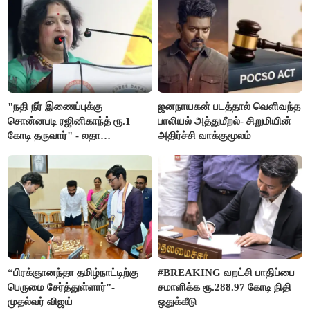
"நதி நீர் இணைப்புக்கு
ஜனநாயகன் படத்தால் வெளிவந்த
சொன்னபடி ரஜினிகாந்த் ரூ.1
பாலியல் அத்துமீறல்- சிறுமியின்
கோடி தருவார்" - லதா
அதிர்ச்சி வாக்குமூலம்
ரஜினிகாந்த்
“பிரக்ஞானந்தா தமிழ்நாட்டிற்கு
#BREAKING வறட்சி பாதிப்பை
பெருமை சேர்த்துள்ளார்”-
சமாளிக்க ரூ.288.97 கோடி நிதி
முதல்வர் விஜய்
ஒதுக்கீடு