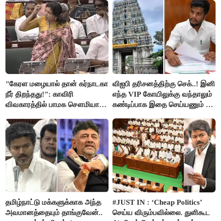
"கேரள மழையால் தான் கர்நாடகா
விஐபி தரிசனத்திற்கு செக்..! இனி
நீர் திறந்தது!": காவிரி
எந்த VIP கோயிலுக்கு வந்தாலும்
விவகாரத்தில் பாமக சௌமியா
கண்டிப்பாக இதை செய்யணும் -
அன்புமணி சாடல்!
அமைச்சர் ரமேஷ்..!
தமிழ்நாட்டு மக்களுக்காக அந்த
#JUST IN : ‘Cheap Politics’
அவமானத்தையும் தாங்குவேன்..
செய்ய விரும்பவில்லை. துளிகூட