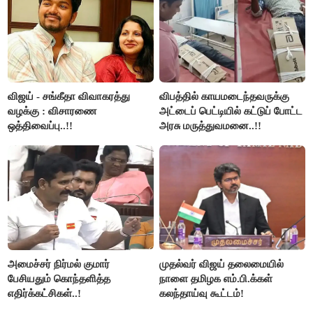
விஜய் - சங்கீதா விவாகரத்து
விபத்தில் காயமடைந்தவருக்கு
வழக்கு : விசாரணை
அட்டைப் பெட்டியில் கட்டுப் போட்ட
ஒத்திவைப்பு..!!
அரசு மருத்துவமனை..!!
அமைச்சர் நிர்மல் குமார்
முதல்வர் விஜய் தலைமையில்
பேசியதும் கொந்தளித்த
நாளை தமிழக எம்.பி.க்கள்
எதிர்க்கட்சிகள்..!
கலந்தாய்வு கூட்டம்!