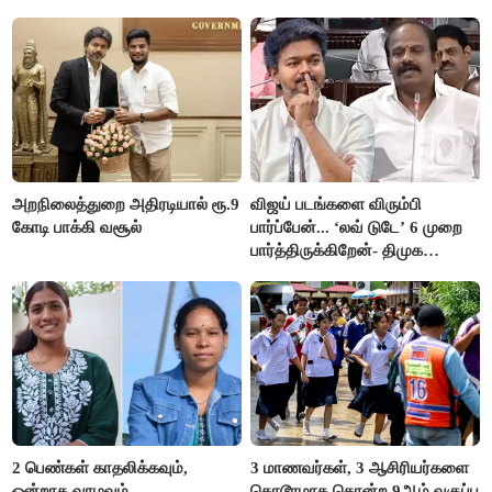
அறநிலைத்துறை அதிரடியால் ரூ.9
விஜய் படங்களை விரும்பி
கோடி பாக்கி வசூல்
பார்ப்பேன்... ‘லவ் டுடே’ 6 முறை
பார்த்திருக்கிறேன்- திமுக
எம்.எல்.ஏ.நெகிழ்ச்சி
2 பெண்கள் காதலிக்கவும்,
3 மாணவர்கள், 3 ஆசிரியர்களை
ஒன்றாக வாழவும்
கொடூரமாக கொன்ற 9ஆம் வகுப்பு