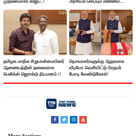
முதலமைச்சர் விஜய்..!
அரசியல் செய்யும் எண்ணம்
இல்லை - உதயநிதிக்கு முதல்வர்
விஜய் பதில்!
தமிழக மாநில சிறுபான்மையினர்
நெசவாளர்களுக்கு ஆதரவாக
ஆணையத்தின் தலைவராக
வீடியோ வெளியிட்டு பிரதமர்
பெலிக்ஸ் ஜெரால்டு நியமனம்.!!
மோடி வேண்டுகோள்!
More Sections