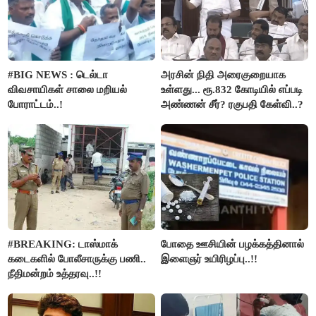
#BIG NEWS : டெல்டா
அரசின் நிதி அரைகுறையாக
விவசாயிகள் சாலை மறியல்
உள்ளது... ரூ.832 கோடியில் எப்படி
போராட்டம்..!
அண்ணன் சீர்? ரகுபதி கேள்வி..?
#BREAKING: டாஸ்மாக்
போதை ஊசியின் பழக்கத்தினால்
கடைகளில் போலீசாருக்கு பணி..
இளைஞர் உயிரிழப்பு..!!
நீதிமன்றம் உத்தரவு..!!