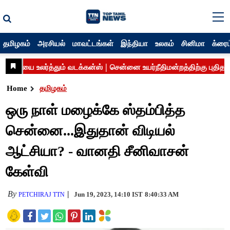
தமிழகம்
அரசியல்
மாவட்டங்கள்
இந்தியா
உலகம்
சினிமா
க்ரைம
Home
தமிழகம்
ஒரு நாள் மழைக்கே ஸ்தம்பித்த
சென்னை...இதுதான் விடியல்
ஆட்சியா? - வானதி சீனிவாசன்
கேள்வி
By
Jun 19, 2023, 14:10 IST
8:40:33 AM
PETCHIRAJ TTN