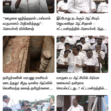
“ஊழலை ஒழித்ததால் டாஸ்மாக்
இப்போது நடக்கும் ஆட்சியும்
வருமானம் அதிகரித்தது”-
ஜெயலலிதா ஆட்சிதான் –
அமைச்சர் விக்னேஷ்
சட்டமன்றத்தில் அமைச்சர் ஆதவ்
அர்ஜுனா அதிரடி பேச்சு!
தமிழர்களின் மரபணு ரகசியம்
யாருடைய ஆட்சியில் அம்மா
உடைந்தது! கீழடி டிஎன்ஏ ஆய்வில்
உணவகம் நன்றாக
வெளிவந்த உலகத் தமிழர்களை
செயல்பட்டது..? சட்டமன்றத்தில்
மெய்சிலிர்க்க வைக்கும் உண்மை!
நடந்த காரசார விவாதம்..!