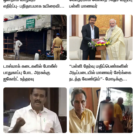
எதிர்ப்பு- பறிதாபமாக உயிரைவிட்ட
பள்ளி மாணவர்
ஜோடி
டாஸ்மாக் கடைகளில் போலீஸ்
“பள்ளி தேர்வு மதிப்பெண்களின்
பாதுகாப்பு போட அரசுக்கு
அடிப்படையில் மாணவர் சேர்க்கை
ஐகோர்ட் உத்தரவு
நடத்த வேண்டும்”- மோடிக்கு
விஜய் கடிதம்