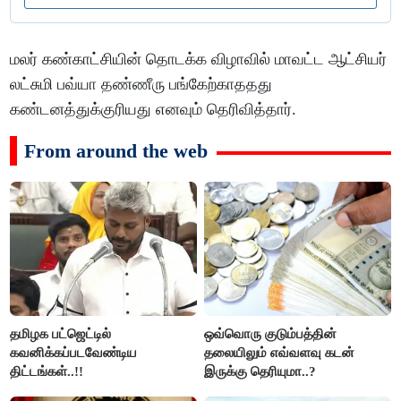
மலர் கண்காட்சியின் தொடக்க விழாவில் மாவட்ட ஆட்சியர்
லட்சுமி பவ்யா தண்ணீரு பங்கேற்காததது
கண்டனத்துக்குரியது எனவும் தெரிவித்தார்.
From around the web
தமிழக பட்ஜெட்டில்
ஒவ்வொரு குடும்பத்தின்
கவனிக்கப்படவேண்டிய
தலையிலும் எவ்வளவு கடன்
திட்டங்கள்..!!
இருக்கு தெரியுமா..?