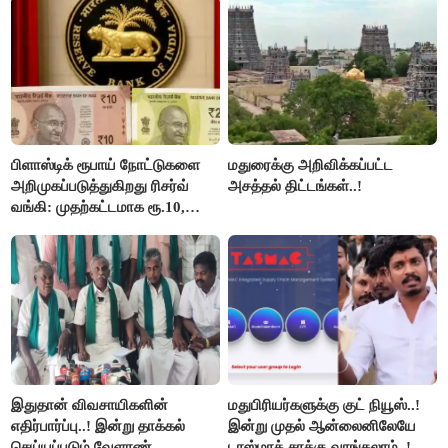
பிளாஸ்டிக் ரூபாய் நோட்டுகளை
மதுரைக்கு அறிவிக்கப்பட்ட
அறிமுகப்படுத்துகிறது ரிசர்வ்
அசத்தல் திட்டங்கள்..!
வங்கி: முதற்கட்டமாக ரூ.10,
ரூ.20 நோட்டுகள் அச்சடிப்பு!
இதுதான் விவசாயிகளின்
மதுபிரியர்களுக்கு குட் நியூஸ்..!
எதிர்பார்ப்பு..! இன்று தாக்கல்
இன்று முதல் ஆன்லைனிலேயே
செய்யப்படும் வேளாண்
டாஸ்மாக் சரக்கு வாங்கலாம்..!