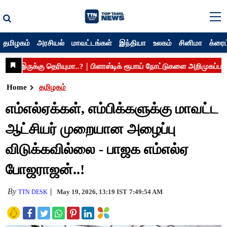
தமிழகம்
அரசியல்
மாவட்டங்கள்
இந்தியா
உலகம்
சினிமா
க்ரைம
Home
தமிழகம்
எம்எல்ஏக்கள், எம்பிக்களுக்கு மாவட்ட
ஆட்சியர் முறையான அழைப்பு
விடுக்கவில்லை - பாஜக எம்எல்ஏ
போஜராஜன்..!
By
May 19, 2026, 13:19 IST
7:49:54 AM
TTN DESK