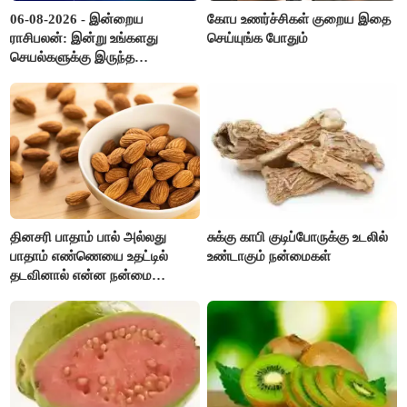
06-08-2026 - இன்றைய
கோப உணர்ச்சிகள் குறைய இதை
ராசிபலன்: இன்று உங்களது
செய்யுங்க போதும்
செயல்களுக்கு இருந்த
முட்டுகட்டைகள் விலகும்.
எதிர்பார்த்த உதவிகள் கிடைக்கும்.
பணவரத்து கூடும்..!
தினசரி பாதாம் பால் அல்லது
சுக்கு காபி குடிப்போருக்கு உடலில்
பாதாம் எண்ணெயை உதட்டில்
உண்டாகும் நன்மைகள்
தடவினால் என்ன நன்மை
தெரியுமா ?