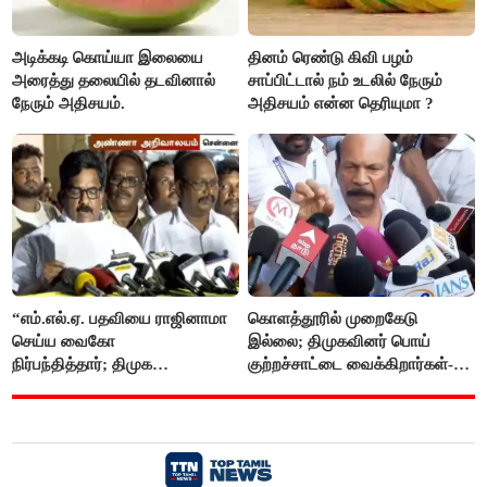
அடிக்கடி கொய்யா இலையை
தினம் ரெண்டு கிவி பழம்
அரைத்து தலையில் தடவினால்
சாப்பிட்டால் நம் உடலில் நேரும்
நேரும் அதிசயம்.
அதிசயம் என்ன தெரியுமா ?
“எம்.எல்.ஏ. பதவியை ராஜினாமா
கொளத்தூரில் முறைகேடு
செய்ய வைகோ
இல்லை; திமுகவினர் பொய்
நிர்பந்தித்தார்; திமுக
குற்றச்சாட்டை வைக்கிறார்கள்-
எம்.எல்.ஏக்களாகவே
வி.எஸ்.பாபு
தொடர்கிறோம்”- மதிமுக
எம்.எல்.ஏக்கள் பரபரப்பு பேட்டி