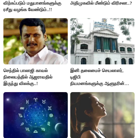
விற்கப்படும் மதுபானங்களுக்கு
அதிமுகவில் மீண்டும் விரிசலா..?
ரசீது வழங்க வேண்டும்..!!
செந்தில் பாலாஜி காவல்
இனி தலைமைச் செயலாளர்,
நிலையத்தில் ஆஜராவதில்
டிஜிபி
இருந்து விலக்கு..!
நியமனங்களுக்கு ஆளுநரின்
ஒப்புதல் தேவையில்லை -
தமிழ்நாடு அரசு அதிரடி..!