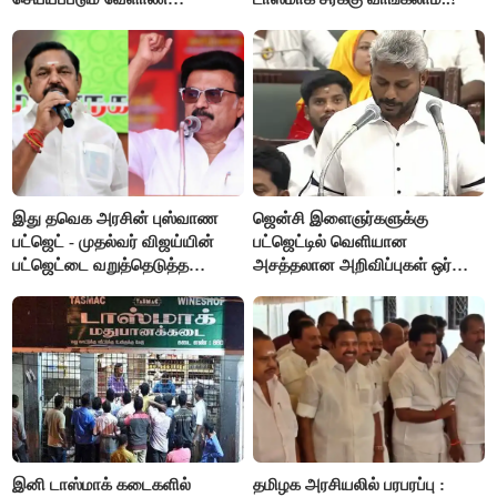
பட்ஜெட்டுக்கு பி.ஆர்.பாண்டியன்
கோரிக்கை!
இது தவெக அரசின் புஸ்வாண
ஜென்சி இளைஞர்களுக்கு
பட்ஜெட் - முதல்வர் விஜய்யின்
பட்ஜெட்டில் வெளியான
பட்ஜெட்டை வறுத்தெடுத்த
அசத்தலான அறிவிப்புகள் ஒர்
மு.க.ஸ்டாலின், இபிஎஸ்..!
பார்வை..!
இனி டாஸ்மாக் கடைகளில்
தமிழக அரசியலில் பரபரப்பு :