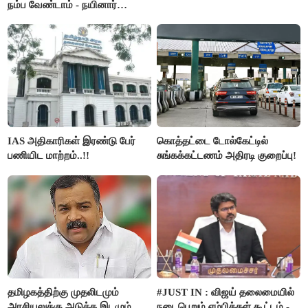
நம்ப வேண்டாம் - நயினார்
நாகேந்திரன்..!!
IAS அதிகாரிகள் இரண்டு பேர்
கொத்தட்டை டோல்கேட்டில்
பணியிட மாற்றம்..!!
சுங்கக்கட்டணம் அதிரடி குறைப்பு!
தமிழகத்திற்கு முதலிடமும்
#JUST IN : விஜய் தலைமையில்
அரசியலுக்கு அடுத்த இடமும்
நடைபெறும் எம்பிக்கள் கூட்டம் -