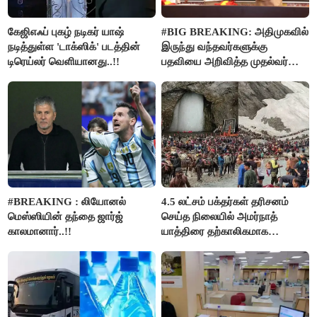
கேஜிஎஃப் புகழ் நடிகர் யாஷ்
#BIG BREAKING: அதிமுகவில்
நடித்துள்ள 'டாக்‌ஸிக்' படத்தின்
இருந்து வந்தவர்களுக்கு
டிரெய்லர் வெளியானது..!!
பதவியை அறிவித்த முதல்வர்
விஜய்..!!
#BREAKING : லியோனல்
4.5 லட்சம் பக்தர்கள் தரிசனம்
மெஸ்ஸியின் தந்தை ஜார்ஜ்
செய்த நிலையில் அமர்நாத்
காலமானார்..!!
யாத்திரை தற்காலிகமாக
நிறுத்தம்..!!