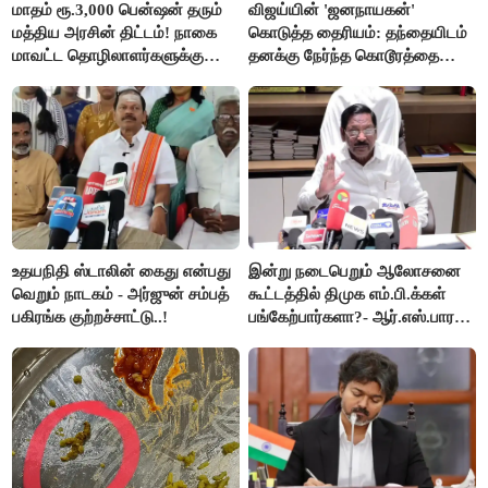
மாதம் ரூ.3,000 பென்ஷன் தரும்
விஜய்யின் 'ஜனநாயகன்'
மத்திய அரசின் திட்டம்! நாகை
கொடுத்த தைரியம்: தந்தையிடம்
மாவட்ட தொழிலாளர்களுக்கு
தனக்கு நேர்ந்த கொடூரத்தை
ஆட்சியர் வெளியிட்ட சூப்பர்
கூறிய சிறுமி!
செய்தி!
உதயநிதி ஸ்டாலின் கைது என்பது
இன்று நடைபெறும் ஆலோசனை
வெறும் நாடகம் - அர்ஜுன் சம்பத்
கூட்டத்தில் திமுக எம்.பி.க்கள்
பகிரங்க குற்றச்சாட்டு..!
பங்கேற்பார்களா?- ஆர்.எஸ்.பாரதி
விளக்கம்..!