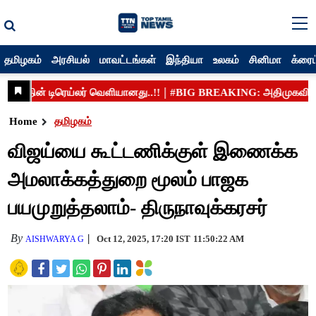
தமிழகம்
அரசியல்
மாவட்டங்கள்
இந்தியா
உலகம்
சினிமா
க்ரைம
Home
தமிழகம்
விஜய்யை கூட்டணிக்குள் இணைக்க
அமலாக்கத்துறை மூலம் பாஜக
பயமுறுத்தலாம்- திருநாவுக்கரசர்
By
Oct 12, 2025, 17:20 IST
11:50:22 AM
AISHWARYA G