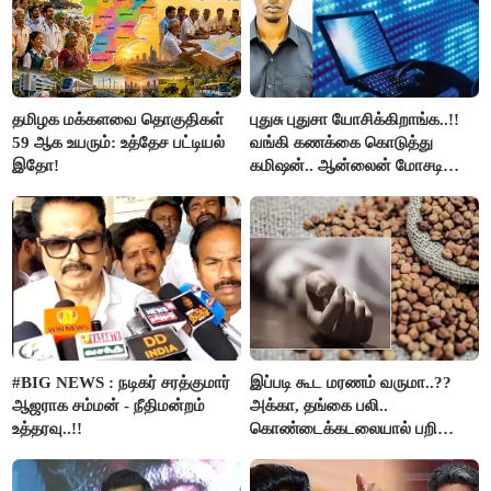
தமிழக மக்களவை தொகுதிகள்
புதுசு புதுசா யோசிக்கிறாங்க..!!
59 ஆக உயரும்: உத்தேச பட்டியல்
வங்கி கணக்கை கொடுத்து
இதோ!
கமிஷன்.. ஆன்லைன் மோசடி
கும்பலுக்கு உதவிய வாலிபர்
கைது..!!
#BIG NEWS : நடிகர் சரத்குமார்
இப்படி கூட மரணம் வருமா..??
ஆஜராக சம்மன் - நீதிமன்றம்
அக்கா, தங்கை பலி..
உத்தரவு..!!
கொண்டைக்கடலையால் பறிபோன
உயிர்கள்..!!