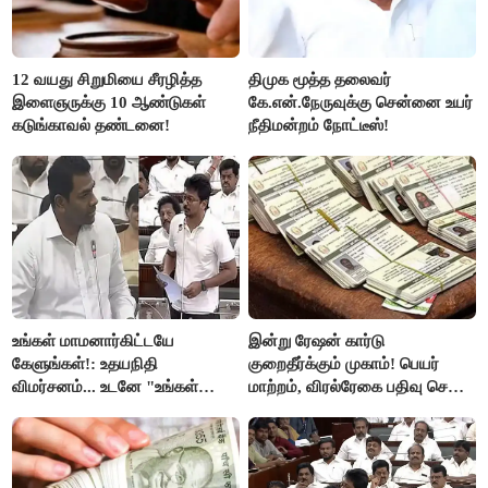
12 வயது சிறுமியை சீரழித்த
திமுக மூத்த தலைவர்
இளைஞருக்கு 10 ஆண்டுகள்
கே.என்.நேருவுக்கு சென்னை உயர்
கடுங்காவல் தண்டனை!
நீதிமன்றம் நோட்டீஸ்!
உங்கள் மாமனார்கிட்டயே
இன்று ரேஷன் கார்டு
கேளுங்கள்!: உதயநிதி
குறைதீர்க்கும் முகாம்! பெயர்
விமர்சனம்... உடனே "உங்கள்
மாற்றம், விரல்ரேகை பதிவு செய்ய
அப்பாவிடம் கேளுங்கள்" என
அரிய வாய்ப்பு!
ஆதவ் அர்ஜுனா பதிலடி!