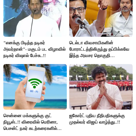
"எனக்கு பிடித்த நடிகர்
டெல்டா விவசாயிகளின்
அவர்தான்"- மகுடம் பட விழாவில்
போராட்டத்திலிருந்து தப்பிக்கவே
நடிகர் விஷால் பேச்சு..!!
இந்த அவசர தொகுதி
மறுவரையறை நாடகத்தை
அரங்கேற்றுகிறார் முதலமைச்சர் -
திமுக ஐடி விங்..!!
சென்னை மக்களுக்கு குட்
ஐகோர்ட் புதிய நீதிபதிகளுக்கு
நியூஸ்..!! விரைவில் மெரினா,
முதல்வர் விஜய் வாழ்த்து..!!
பெசன்ட் நகர் கடற்கரைகளில்
இலவச Wi-Fi வசதி..!!