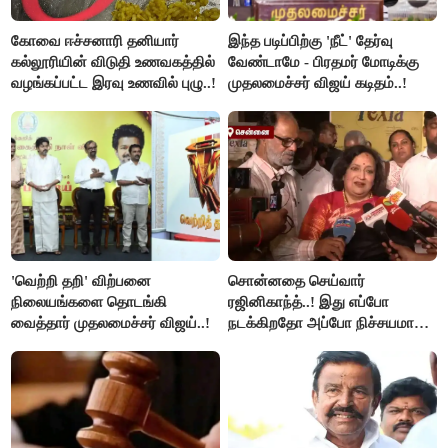
கோவை ஈச்சனாரி தனியார்
இந்த படிப்பிற்கு 'நீட்' தேர்வு
கல்லூரியின் விடுதி உணவகத்தில்
வேண்டாமே - பிரதமர் மோடிக்கு
வழங்கப்பட்ட இரவு உணவில் புழு..!
முதலமைச்சர் விஜய் கடிதம்..!
'வெற்றி தறி' விற்பனை
சொன்னதை செய்வார்
நிலையங்களை தொடங்கி
ரஜினிகாந்த்..! இது எப்போ
வைத்தார் முதலமைச்சர் விஜய்..!
நடக்கிறதோ அப்போ நிச்சயமாக
ரஜினி ₹1 கோடி தருவார் - லதா
ரஜினிகாந்த்..!