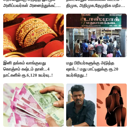
அளிப்பவர்கள் அனைத்துக்கட்சி
திமுக, அதிமுக,தேமுதிக மநீம
கூட்டத்தில் நிச்சயம்
புறக்கணிப்பு..!
பங்கேற்பார்கள் - மாணிக்கம்
தாகூர்..!!
இனி தங்கம் வாங்குவது
மது பிரியர்களுக்கு அடுத்த
கொஞ்சம் கஷ்டம் தான்...4
ஷாக்..! மது பாட்டிலுக்கு ரூ.20
நாட்களில் ரூ.6,120 உயர்வு..!
உயர்கிறது..!