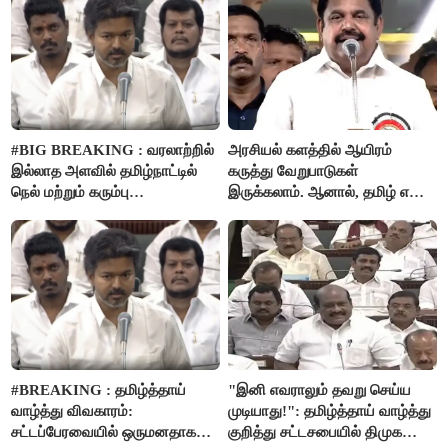
#BIG BREAKING : வரலாற்றில்
அரசியல் களத்தில் ஆயிரம்
இல்லாத அளவில் தமிழ்நாட்டில்
கருத்து வேறுபாடுகள்
நெல் மற்றும் கரும்பு
இருக்கலாம். ஆனால், தமிழ் என்று
கொள்முதலுக்கான
வரும்போது நாம் அனைவரும்
ஊக்கத்தொகையை உயர்த்த
தமிழர்கள் - எடப்பாடி பழனிசாமி..!
முடிவு - முதலமைச்சர் விஜய்
அறிவிப்பு..!
#BREAKING : தமிழ்த்தாய்
"இனி எவராலும் தவறு செய்ய
வாழ்த்து விவகாரம்:
முடியாது!": தமிழ்த்தாய் வாழ்த்து
சட்டப்பேரவையில் ஒருமனதாக
குறித்து சட்டசபையில் திமுக