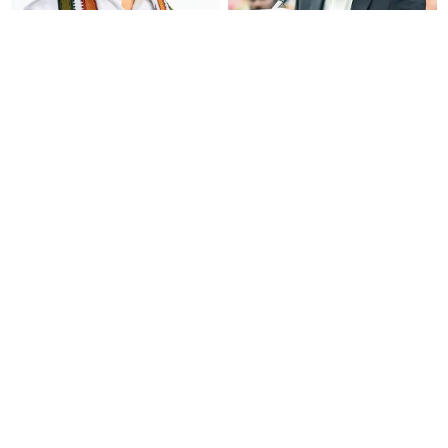
தமிழக அரசியலில் பரபரப்பு :
தமிழ்த்தாய் வாழ்த்துக்கு
விரைவில் தமிழக
முதலிடம்; சட்டமன்றத்தில் இன்று
அமைச்சராகிறாரா பிரவீன்
தனித்தீர்மானம் கொண்டு வரும்
சக்ரவர்த்தி..?
முதல் அமைச்சர் விஜய்.!!
வீ தி லீடர்ஸ் அமைப்பில்
இது தான் தவெக..!! இந்த
சேரணுமா..? விரைவில் மிஸ்டு
அரசோ, முதல்வரோ எந்த
கால் திட்டம் அறிமுகம்..!
அழுத்தத்திற்கும் பணிந்தது
கிடையாது; அமைச்சர்
அருண்ராஜ்..!