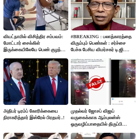
வியட்நாமில் விசித்திர சம்பவம்:
#BREAKING : பலாத்காரத்தை
மோட்டார் சைக்கிள்
விரும்பும் பெண்கள் : சர்ச்சை
இருக்கையிலேயே பெண் குழந்தை
பேச்சு பேசிய விமர்சகர் டி.ஜி.
பிறப்பு!
மோகன்தாஸ் கைது..!
அதிபர் டிரம்ப் கோரிக்கையை
முதல்வர் ஜோசப் விஜய்
நிராகரித்தார் இஸ்ரேல் பிரதமர்..!
வருகைக்காக ஆம்புலன்ஸ்
ஒருவழிப்பாதையில் திருப்பி
விடப்பட்டதா? உண்மை இது
தான்..!