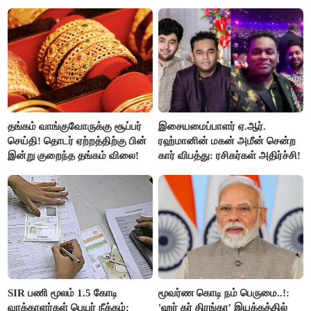
நிறைவேற்றம்
வைத்த அதிரடி கோரிக்கை!
தங்கம் வாங்குவோருக்கு சூப்பர்
இசையமைப்பாளர் ஏ.ஆர்.
செய்தி! தொடர் ஏற்றத்திற்கு பின்
ரஹ்மானின் மகன் அமீன் சென்ற
இன்று குறைந்த தங்கம் விலை!
கார் விபத்து: ரசிகர்கள் அதிர்ச்சி!
SIR பணி மூலம் 1.5 கோடி
மூவர்ண கொடி நம் பெருமை..!:
வாக்காளர்கள் பெயர் நீக்கம்:
'ஹர் கர் திரங்கா' இயக்கத்தில்