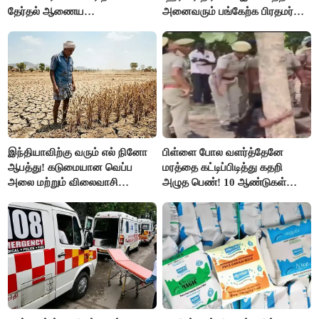
தேர்தல் ஆணைய
அனைவரும் பங்கேற்க பிரதமர்
நடவடிக்கையால் பரபரப்பு!
மோடி அழைப்பு!
இந்தியாவிற்கு வரும் எல் நினோ
பிள்ளை போல வளர்த்தேனே
ஆபத்து! கடுமையான வெப்ப
மரத்தை கட்டிப்பிடித்து கதறி
அலை மற்றும் விலைவாசி
அழுத பெண்! 10 ஆண்டுகள்
உயர்வுக்கு தயாராகிறதா நாடு?
ஆசையாக வளர்த்த மரங்கள்
வெட்டி சாய்ப்பு..!