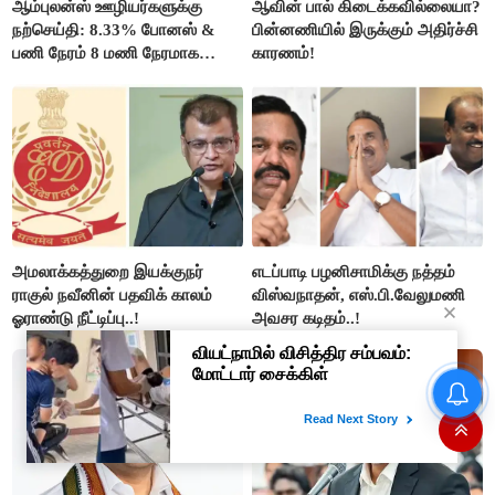
ஆம்புலன்ஸ் ஊழியர்களுக்கு
ஆவின் பால் கிடைக்கவில்லையா?
நற்செய்தி: 8.33% போனஸ் &
பின்னணியில் இருக்கும் அதிர்ச்சி
பணி நேரம் 8 மணி நேரமாக
காரணம்!
குறைப்பு..!
அமலாக்கத்துறை இயக்குநர்
எடப்பாடி பழனிசாமிக்கு நத்தம்
ராகுல் நவீனின் பதவிக் காலம்
விஸ்வநாதன், எஸ்.பி.வேலுமணி
ஓராண்டு நீட்டிப்பு..!
அவசர கடிதம்..!
வியட்நாமில் விசித்திர சம்பவம்:
மோட்டார் சைக்கிள்
இருக்கையிலேயே பெண்
குழந்தை பிறப்பு!