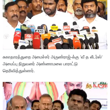
சுகாதாரத்துறை அமைச்சர் அருண்ராஜ்-க்கு 'வீ த லீடர்ஸ்'
அமைப்பு நிறுவனர் அண்ணாமலை பாராட்டு
தெரிவித்துள்ளார்.